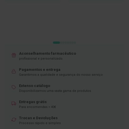
LISTA
LISTA
DE
DE
D
DESEJOS
DESEJOS
e
s
i
n
f
e
t
a
n
Aconselhamento farmacêutico
t
e
profissional e personalizado.
s
Pagamentos e entrega
T
Garantimos a qualidade e segurança do nosso serviço
e
s
Extenso catálogo
t
Disponibilizamos uma vasta gama de produtos
e
s
Entregas grátis
A
Para encomendas > 40€
c
e
Trocas e Devoluções
s
Processo rápido e simples
s