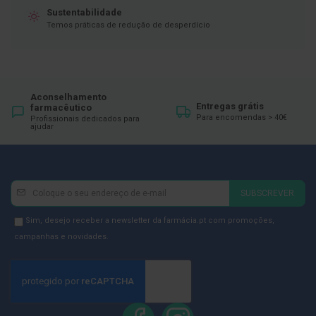
ó
Sustentabilidade
r
i
Temos práticas de redução de desperdício
o
s
L
u
v
Aconselhamento
Entregas grátis
a
farmacêutico
s
Para encomendas > 40€
Profissionais dedicados para
ajudar
P
o
d
o
Newsletter
Inscreva-
SUBSCREVER
l
se
o
na
g
Newsletter
Sim, desejo receber a newsletter da farmácia.pt com promoções,
i
Newsletter:
GDPR
campanhas e novidades.
a
Consent
P
é
s
e