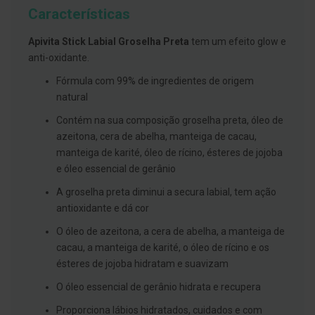
g
Características
u
a
Apivita Stick Labial Groselha Preta
tem um efeito glow e
C
anti-oxidante.
o
l
Fórmula com 99% de ingredientes de origem
u
natural
t
ó
Contém na sua composição groselha preta, óleo de
r
i
azeitona, cera de abelha, manteiga de cacau,
o
manteiga de karité, óleo de rícino, ésteres de jojoba
s
e
e óleo essencial de gerânio
e
l
A groselha preta diminui a secura labial, tem ação
i
antioxidante e dá cor
x
i
O óleo de azeitona, a cera de abelha, a manteiga de
r
e
cacau, a manteiga de karité, o óleo de rícino e os
s
ésteres de jojoba hidratam e suavizam
F
O óleo essencial de gerânio hidrata e recupera
i
o
Proporciona lábios hidratados, cuidados e com