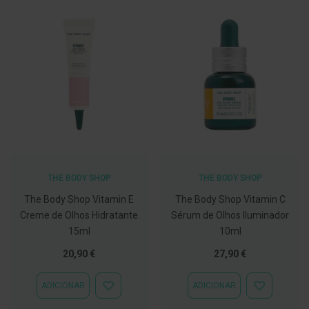
C
o
v
i
d
-
1
9
M
á
s
c
a
THE BODY SHOP
THE BODY SHOP
r
a
The Body Shop Vitamin E
The Body Shop Vitamin C
s
e
Creme de Olhos Hidratante
Sérum de Olhos Iluminador
V
15ml
10ml
i
s
20,90 €
27,90 €
e
i
r
ADICIONAR
ADICIONAR
ADICIONAR
ADICIONAR
a
À
À
s