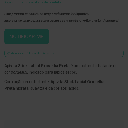
Seja o primeiro a avaliar este produto
E
s
Este produto encontra-se temporariamente indisponível.
c
Inscreva-se abaixo para saber assim que o produto voltar a estar disponível
o
v
i
l
NOTIFICAR-ME
h
õ
e
s
Adicionar à Lista de Desejos
e
R
Apivita Stick Labial Groselha Preta
é um batom hidratante de
a
s
cor
bordeaux
, indicado para lábios secos.
p
a
Com ação reconfortante,
Apivita Stick Labial Groselha
d
Preta
hidrata, suaviza e dá cor aos lábios.
o
r
e
s
d
e
l
í
n