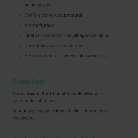
s
brilho natural
d
e
Confere cor bordeaux natural
n
t
Aroma frutado
á
r
i
Ideal para substituir maquilhagem de lábios
o
s
Dermatologicamente testado
Sem parabenos, silicones e óleos minerais
A
f
e
ç
õ
Como Usar
e
s
d
Aplicar
Apivita Stick Labial Groselha Preta
em
a
b
quantidade substancial.
o
c
Repetir a aplicação ao longo do dia e sempre que
a
necessário.
e
M
a
u