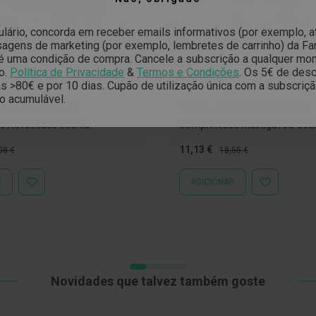
ulário, concorda em receber emails informativos (por exemplo, 
gens de marketing (por exemplo, lembretes de carrinho) da Far
é uma condição de compra. Cancele a subscrição a qualquer mo
o.
Política de Privacidade
&
Termos e Condições
.
Os 5€ de desc
 >80€ e por 10 dias. Cupão de utilização única com a subscriç
VITERRA
o acumulável.
atinum 55+ Homem
Viterra Junior Multivitamínico
 Revestidos 30unid.
Comprimidos Mastigáveis 30un
ço
Preço
Preço
11,13 €
08 €
18,55 €
mal
Especial
Normal
R
ADICIONAR
ADICIONAR
ADICIONAR
À
À
LISTA
LISTA
DE
DE
DESEJOS
DESEJOS
Novidades que talvez também goste