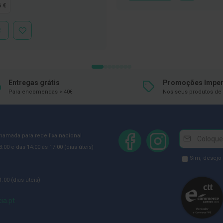
À
6 €
LISTA
DE
DESEJOS
R
ADICIONAR
À
LISTA
DE
DESEJOS
Entregas grátis
Promoções Imper
Para encomendas > 40€
Nos seus produtos de 
Newsletter
Inscreva-
chamada para rede fixa nacional
se
:00 e das 14:00 às 17:00 (dias úteis)
na
Newsletter
Sim, desejo
Newsletter:
GDPR
:00 (dias úteis)
Consent
ia.pt