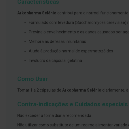
Características
branqueamento
Arkopharma Selénio
contribui para o normal funcionamento 
Covid-
19
Formulado com levedura (Saccharomyces cerevisiae) ric
Máscaras
Previne o envelhecimento e os danos causados por ag
e
Viseiras
Melhora as defesas imunitárias
Desinfetantes
Ajuda à produção normal de espermatozóides
Testes
Invólucro da cápsula: gelatina
Acessórios
Como Usar
Luvas
Podologia
Tomar 1 a 2 cápsulas de
Arkopharma Selénio
diariamente, à
Pés
e
Contra-indicações e Cuidados especiais
pernas
cansadas
Não exceder a toma diária recomendada.
Palmilhas
Não utilizar como substituto de um regime alimentar variado 