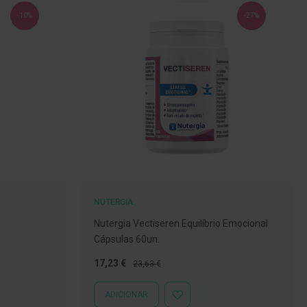
-10%
-27%
NUTERGIA
s
Nutergia Vectiseren Equilíbrio Emocional
Cápsulas 60un.
Preço
Preço
17,23 €
23,63 €
Especial
Normal
ADICIONAR
ADICIONAR