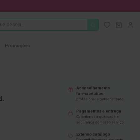
PROCURA
O Meu Ca
MODIFI
Promoções
Aconselhamento
farmacêutico
d.
profissional e personalizado.
Pagamentos e entrega
Garantimos a qualidade e
segurança do nosso serviço
Extenso catálogo
Disponibilizamos uma vasta