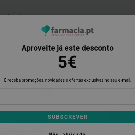
a a algum dos ingredientes.
Aproveite já este desconto
5€
Poderá também gostar
E receba promoções, novidades e ofertas exclusivas no seu e-mail.
-34%
SUBSCREVER
Não, obrigado