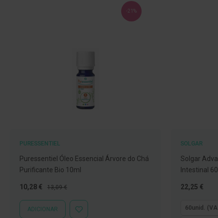
Nebulizadores
-21%
e
Auxiliares
respiratórios
Termómetros
Testes
e
material
de
diagnóstico
Material
de
PURESSENTIEL
SOLGAR
enfermagem
Puressentiel Óleo Essencial Árvore do Chá
Solgar Adva
Purificante Bio 10ml
Intestinal 6
Outros
Preço
Preço
Tão
Material
10,28 €
22,25 €
13,09 €
Especial
Normal
baixo
ortopédico
quanto
60unid. (VA
ADICIONAR
ADICIONAR
Cuidados