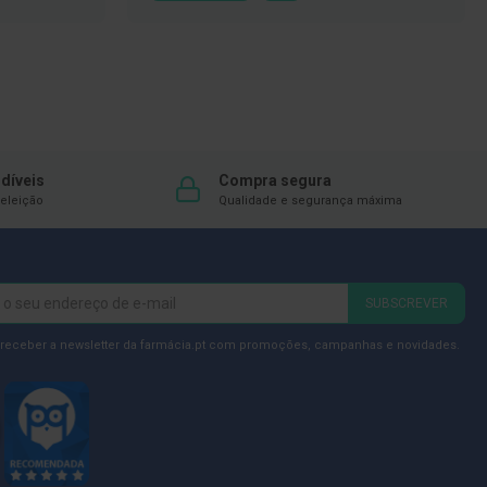
À
LISTA
DE
DESEJOS
díveis
Compra segura
eleição
Qualidade e segurança máxima
SUBSCREVER
 receber a newsletter da farmácia.pt com promoções, campanhas e novidades.