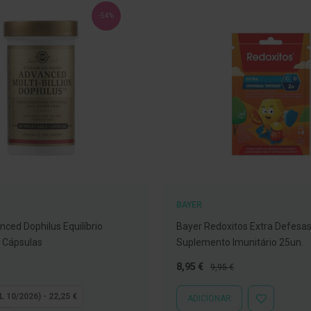
-54%
BAYER
nced Dophilus Equilíbrio
Bayer Redoxitos Extra Defesa
0 Cápsulas
Suplemento Imunitário 25un.
Preço
Preço
8,95 €
9,95 €
Especial
Normal
L 10/2026) - 22,25 €
ADICIONAR
ADICIONAR