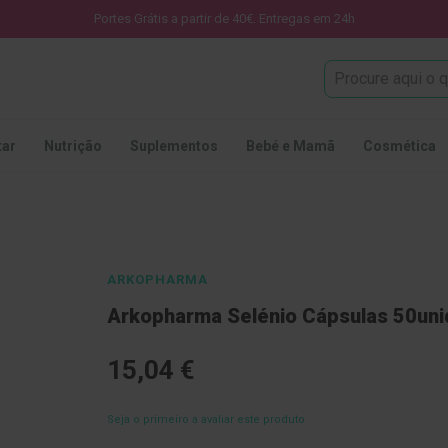
Portes Grátis a partir de 40€. Entregas em 24h
Procura
tar
Nutrição
Suplementos
Bebé e Mamã
Cosmética
ARKOPHARMA
Arkopharma Selénio Cápsulas 50uni
15,04 €
Seja o primeiro a avaliar este produto