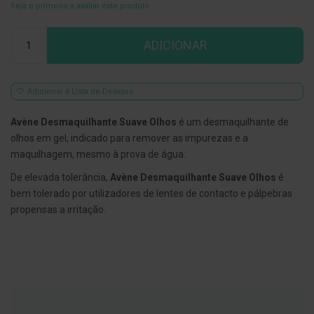
Seja o primeiro a avaliar este produto
E
s
Qtd
c
ADICIONAR
o
v
i
l
Adicionar à Lista de Desejos
h
õ
e
Avène Desmaquilhante Suave Olhos
é um desmaquilhante de
s
olhos em gel, indicado para remover as impurezas e a
e
R
maquilhagem, mesmo à prova de água.
a
s
De elevada tolerância,
Avène Desmaquilhante Suave Olhos
é
p
bem tolerado por utilizadores de lentes de contacto e pálpebras
a
propensas a irritação.
d
o
r
e
s
d
e
l
í
n