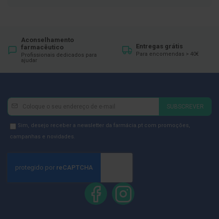
ó
r
i
o
s
Aconselhamento
Entregas grátis
farmacêutico
L
Para encomendas > 40€
Profissionais dedicados para
u
ajudar
v
a
s
P
Newsletter
Inscreva-
SUBSCREVER
o
se
d
na
Newsletter
Sim, desejo receber a newsletter da farmácia.pt com promoções,
o
l
Newsletter:
GDPR
campanhas e novidades.
o
Consent
g
i
a
P
é
s
e