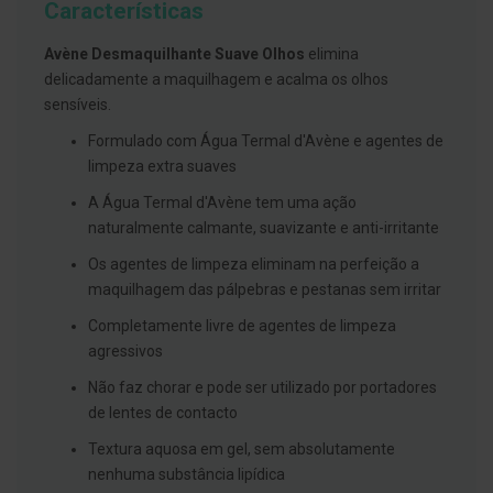
Características
g
u
a
Avène Desmaquilhante Suave Olhos
elimina
delicadamente a maquilhagem e acalma os olhos
C
o
sensíveis.
l
u
Formulado com Água Termal d'Avène e agentes de
t
limpeza extra suaves
ó
r
A Água Termal d'Avène tem uma ação
i
o
naturalmente calmante, suavizante e anti-irritante
s
e
Os agentes de limpeza eliminam na perfeição a
e
maquilhagem das pálpebras e pestanas sem irritar
l
i
Completamente livre de agentes de limpeza
x
i
agressivos
r
e
Não faz chorar e pode ser utilizado por portadores
s
de lentes de contacto
F
Textura aquosa em gel, sem absolutamente
i
nenhuma substância lipídica
o