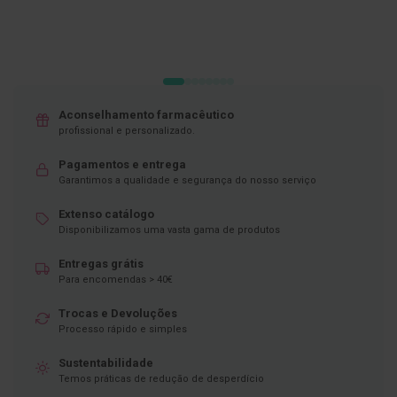
D
e
s
i
n
f
e
Aconselhamento farmacêutico
t
profissional e personalizado.
a
n
Pagamentos e entrega
t
e
Garantimos a qualidade e segurança do nosso serviço
s
Extenso catálogo
T
Disponibilizamos uma vasta gama de produtos
e
s
Entregas grátis
t
Para encomendas > 40€
e
s
Trocas e Devoluções
A
Processo rápido e simples
c
e
Sustentabilidade
s
Temos práticas de redução de desperdício
s