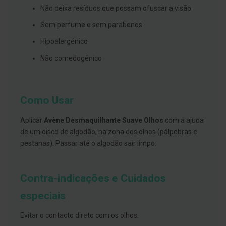
s
Não deixa resíduos que possam ofuscar a visão
d
e
Sem perfume e sem parabenos
n
t
Hipoalergénico
á
r
i
Não comedogénico
o
s
A
Como Usar
f
e
ç
Aplicar
Avène Desmaquilhante Suave Olhos
com a ajuda
õ
de um disco de algodão, na zona dos olhos (pálpebras e
e
s
pestanas). Passar até o algodão sair limpo.
d
a
b
o
Contra-indicações e Cuidados
c
a
especiais
e
M
a
Evitar o contacto direto com os olhos.
u