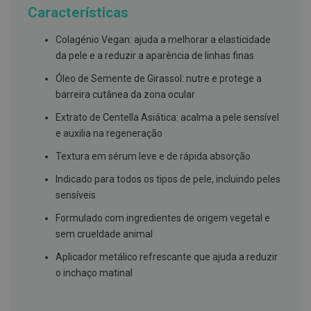
g
Características
u
a
Colagénio Vegan: ajuda a melhorar a elasticidade
C
da pele e a reduzir a aparência de linhas finas
o
l
Óleo de Semente de Girassol: nutre e protege a
u
barreira cutânea da zona ocular
t
ó
Extrato de Centella Asiática: acalma a pele sensível
r
i
e auxilia na regeneração
o
s
Textura em sérum leve e de rápida absorção
e
e
Indicado para todos os tipos de pele, incluindo peles
l
sensíveis
i
x
Formulado com ingredientes de origem vegetal e
i
r
sem crueldade animal
e
s
Aplicador metálico refrescante que ajuda a reduzir
o inchaço matinal
F
i
o