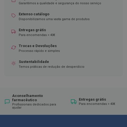
Garantimos a qualidade e segurança do nosso serviço
D
e
Extenso catálogo
s
Disponibilizamos uma vasta gama de produtos
i
n
Entregas grátis
f
e
Para encomendas > 40€
t
a
Trocas e Devoluções
n
Processo rápido e simples
t
e
Sustentabilidade
s
Temos práticas de redução de desperdício
T
e
s
t
e
s
Aconselhamento
Entregas grátis
farmacêutico
Para encomendas > 40€
Profissionais dedicados para
A
ajudar
c
e
s
s