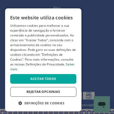
p
e
Blog
r
n
Quem somos
a
Este website utiliza cookies
s
c
Como comprar
Utilizamos cookies para melhorar a sua
a
experiência de navegação e fornecer
n
Perguntas frequentes
conteúdo e publicidade personalizados. Ao
s
clicar em "Aceitar Todos", concorda com o
a
Termos e condições
armazenamento de cookies no seu
d
a
dispositivo. Pode gerir as suas definições de
Prazos de devolução e trocas
s
cookies clicando em "Definições de
Definições de Privacidade
Cookies". Para mais informações, consulte
P
as nossas Definições de Privacidade.
Saber
a
mais
l
m
i
ACEITAR TODOS
l
h
a
REJEITAR OPCIONAIS
s
e
p
DEFINIÇÕES DE COOKIES
©
7SKIN LDA 2026
- Todos os direitos reservados
r
o