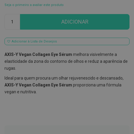
Seja o primeiro a avaliar este produto
E
s
Qtd
c
ADICIONAR
o
v
i
l
h
Adicionar à Lista de Desejos
õ
e
AXIS-Y Vegan Collagen Eye Sérum
melhora visivelmente a
s
e
elasticidade da zona do contorno de olhos e reduz a aparência de
R
rugas.
a
s
Ideal para quem procura um olhar rejuvenescido e descansado,
p
a
AXIS-Y Vegan Collagen Eye Sérum
proporciona uma fórmula
d
vegan e nutritiva.
o
r
e
s
d
e
l
í
n