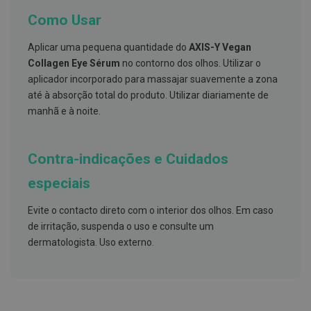
s
d
Como Usar
e
n
t
Aplicar uma pequena quantidade do
AXIS-Y Vegan
á
Collagen Eye Sérum
no contorno dos olhos. Utilizar o
r
aplicador incorporado para massajar suavemente a zona
i
o
até à absorção total do produto. Utilizar diariamente de
s
manhã e à noite.
A
f
e
Contra-indicações e Cuidados
ç
õ
especiais
e
s
d
Evite o contacto direto com o interior dos olhos. Em caso
a
de irritação, suspenda o uso e consulte um
b
o
dermatologista. Uso externo.
c
a
e
M
a
u