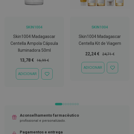
C
o
v
i
SKIN1004
SKIN1004
d
-
Skin1004 Madagascar
Skin1004 Madagascar
1
Centella Ampola Cápsula
Centella Kit de Viagem
9
Iluminadora 50ml
Preço
Preço
22,24 €
24,71 €
M
Especial
Normal
á
Preço
Preço
13,78 €
16,99 €
s
Especial
Normal
ADICIONAR
c
ADICIONAR
a
ADICIONAR
À
ADICIONAR
r
LISTA
À
a
DE
LISTA
s
DESEJOS
DE
e
DESEJOS
V
i
s
e
Aconselhamento farmacêutico
i
profissional e personalizado.
r
a
s
Pagamentos e entrega