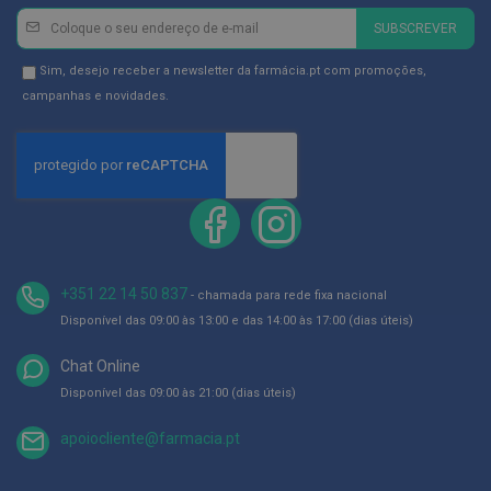
ó
Newsletter
Inscreva-
r
SUBSCREVER
i
se
o
na
Newsletter
Sim, desejo receber a newsletter da farmácia.pt com promoções,
s
Newsletter:
GDPR
campanhas e novidades.
L
Consent
u
v
a
s
P
o
d
o
+351 22 14 50 837
- chamada para rede fixa nacional
l
Disponível das 09:00 às 13:00 e das 14:00 às 17:00 (dias úteis)
o
g
i
Chat Online
a
Disponível das 09:00 às 21:00 (dias úteis)
P
apoiocliente@farmacia.pt
é
s
e