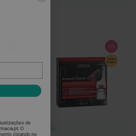
-30%
-42%
Portes
*
Grátis
atualizações de
macia.pt. O
DERCOS
mento clicando no