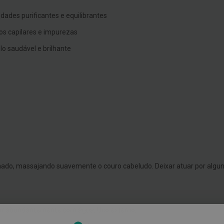
ades purificantes e equilibrantes
os capilares e impurezas
o saudável e brilhante
ado, massajando suavemente o couro cabeludo. Deixar atuar por alg
uar abundantemente com água. Uso externo.