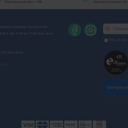
Para encomendas > 40€
Nos seus produtos de 
Newsletter
Inscreva-
chamada para rede fixa nacional
se
:00 e das 14:00 às 17:00 (dias úteis)
na
Newsletter
Sim, desejo
Newsletter:
GDPR
:00 (dias úteis)
Consent
ia.pt