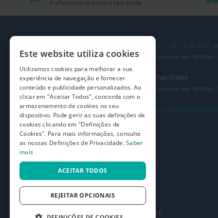
Profissionais dedicados para ajudar
Íntimos
Higiene
íntima
e
Blog
+351 22 14 50 837
- 
Este website utiliza cookies
Cuidados
Disponível das 09:00 às 13
Quem somos
Copos
Utilizamos cookies para melhorar a sua
Como comprar
Chat Online
experiência de navegação e fornecer
menstruais,
conteúdo e publicidade personalizados. Ao
Disponível das 09:00 às 21
pensos
Perguntas frequentes
clicar em "Aceitar Todos", concorda com o
e
armazenamento de cookies no seu
Termos e condições
apoiocliente@farmac
tampões
dispositivo. Pode gerir as suas definições de
cookies clicando em "Definições de
Prazos de devolução e trocas
Incontinência
Cookies". Para mais informações, consulte
Definições de Privacidade
as nossas Definições de Privacidade.
Saber
Suplementos
mais
Primeiros
ACEITAR TODOS
Socorros
Pensos
REJEITAR OPCIONAIS
Compressas,
Ligaduras,
©
7SKIN LDA 2026
- Todos os direitos reservados
DEFINIÇÕES DE COOKIES