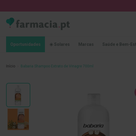
Oportunidades
☀️
Solares
Marcas
Saúde
Oportunidades
☀️ Solares
Marcas
Saúde e Bem-Es
e
Bem-
Estar
Início
Babaria Shampoo Extrato de Vinagre 700ml
Higiene
Oral
Escovas
Saltar
Pastas
para
dentífricas
o
final
Escovilhões
da
e
Galeria
Raspadores
de
de
imagens