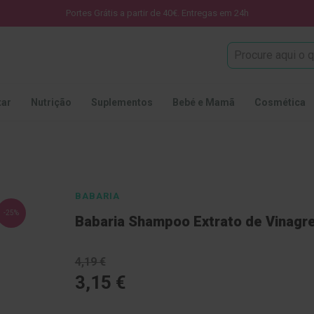
Portes Grátis a partir de 40€. Entregas em 24h
Procura
tar
Nutrição
Suplementos
Bebé e Mamã
Cosmética
BABARIA
-25%
Babaria Shampoo Extrato de Vinagr
4,19 €
3,15 €