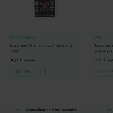
Nebulizadores
e
Auxiliares
respiratórios
Termómetros
Testes
LOLA COSMETICS
NUXE
e
Lola Dream Shampoo Super Hidratante
Nuxe Bruma
material
250ml
Sensual Era
de
Preço
Preço
Preço
Pre
10,80 €
26,91 €
diagnóstico
11,99 €
29,
Especial
Normal
Especial
Nor
Material
ADICIONAR
ADICIONA
ADICIONAR
de
À
enfermagem
LISTA
DE
Outros
DESEJOS
Material
ortopédico
Aconselhamento farmacêutico
Cuidados