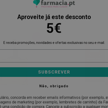
Aproveite já este desconto
Poderá também gostar
5€
-30%
E receba promoções, novidades e ofertas exclusivas no seu e-mail.
SUBSCREVER
Não, obrigado
ulário, concorda em receber emails informativos (por exemplo, 
gens de marketing (por exemplo, lembretes de carrinho) da Far
ER
MARTIDERM
é uma condição de compra. Cancele a subscrição a qualquer mo