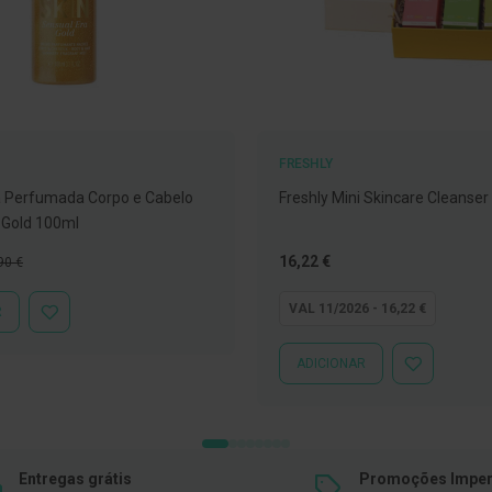
FRESHLY
 Perfumada Corpo e Cabelo
Freshly Mini Skincare Cleanser 
 Gold 100ml
ço
Tão
16,22 €
90 €
mal
baixo
quanto
VAL 11/2026 - 16,22 €
R
ADICIONAR
À
LISTA
ADICIONAR
ADICIONAR
DE
À
DESEJOS
LISTA
DE
DESEJOS
Entregas grátis
Promoções Imper