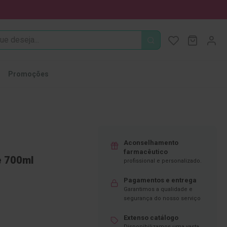
PROCURA
O Meu Ca
MODIFI
Promoções
Aconselhamento
farmacêutico
e 700ml
profissional e personalizado.
Pagamentos e entrega
Garantimos a qualidade e
segurança do nosso serviço
Extenso catálogo
Disponibilizamos uma vasta