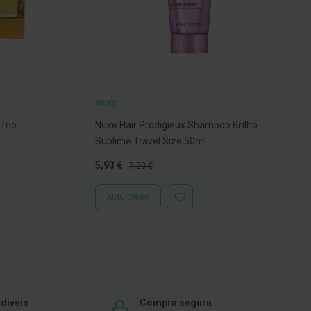
NUXE
Trio
Nuxe Hair Prodigieux Shampoo Brilho
Sublime Travel Size 50ml
Preço
Preço
5,93 €
7,20 €
Especial
Normal
ADICIONAR
ADICIONAR
À
LISTA
DE
DESEJOS
díveis
Compra segura