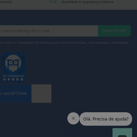
eleição
Qualidade e segurança máxima
SUBSCREVER
 receber a newsletter da farmácia.pt com promoções, campanhas e novidades.