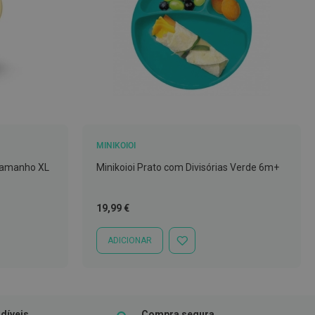
MINIKOIOI
 Tamanho XL
Minikoioi Prato com Divisórias Verde 6m+
19,99 €
ADICIONAR
ADICIONAR
À
LISTA
DE
DESEJOS
díveis
Compra segura