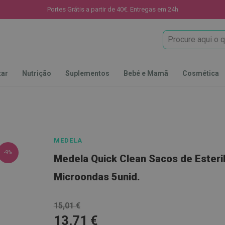
Portes Grátis a partir de 40€. Entregas em 24h
Procura
tar
Nutrição
Suplementos
Bebé e Mamã
Cosmética
MEDELA
-9%
Medela Quick Clean Sacos de Esteri
Microondas 5unid.
15,01 €
13,71 €