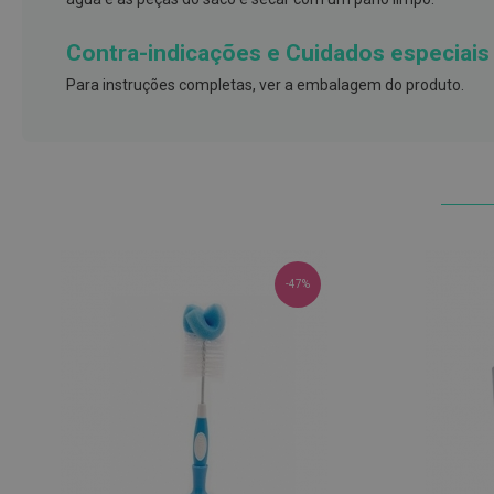
e
proteções
Contra-indicações e Cuidados especiais
Meias
Para instruções completas, ver a embalagem do produto.
de
descanso
Gretas,
Calosidades
e
Secura
Desodorizantes
-47%
e
Antitranspirantes
Antifúngicos
Cuidados
das
unhas
Utensílios