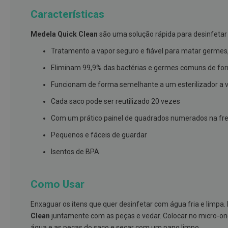
branqueamento
Características
Covid-
Medela Quick Clean
são uma solução rápida para desinfetar a
19
Máscaras
Tratamento a vapor seguro e fiável para matar germes
e
Eliminam 99,9% das bactérias e germes comuns de form
Viseiras
Funcionam de forma semelhante a um esterilizador a va
Desinfetantes
Cada saco pode ser reutilizado 20 vezes
Testes
Com um prático painel de quadrados numerados na frent
Acessórios
Pequenos e fáceis de guardar
Luvas
Isentos de BPA
Podologia
Pés
e
Como Usar
pernas
cansadas
Enxaguar os itens que quer desinfetar com água fria e limpa
Clean
juntamente com as peças e vedar. Colocar no micro-o
Palmilhas
água e as peças do saco e secar com um pano limpo.