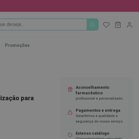
PROCURA
O Meu Ca
MODIFI
Promoções
Aconselhamento
farmacêutico
lização para
profissional e personalizado.
Pagamentos e entrega
Garantimos a qualidade e
segurança do nosso serviço
Extenso catálogo
Disponibilizamos uma vasta