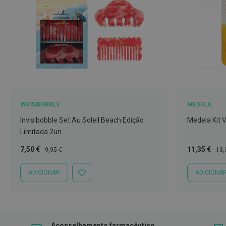
Nebulizadores
e
Auxiliares
respiratórios
Termómetros
Testes
e
material
INVISIBOBBLE
MEDELA
de
Invisibobble Set Au Soleil Beach Edição
Medela Kit 
diagnóstico
Limitada 2un.
Material
de
Preço
Preço
Preço
Pre
7,50 €
11,35 €
9,95 €
13,
Especial
Normal
Especial
Nor
enfermagem
ADICIONAR
ADICIONA
ADICIONAR
Outros
À
LISTA
Material
DE
ortopédico
DESEJOS
Cuidados
Aconselhamento farmacêutico