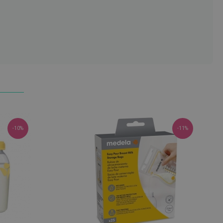
-10%
-11%