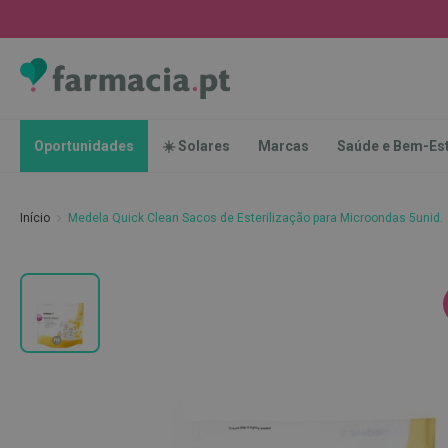
Oportunidades
☀️
Solares
Marcas
Saúde
Oportunidades
☀️ Solares
Marcas
Saúde e Bem-Es
e
Bem-
Estar
Início
Medela Quick Clean Sacos de Esterilização para Microondas 5unid.
Higiene
Oral
Escovas
Saltar
Pastas
para
dentífricas
o
final
Escovilhões
da
e
Galeria
Raspadores
de
de
imagens