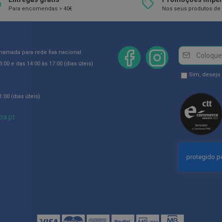
Para encomendas > 40€
Nos seus produtos de 
Newsletter
Inscreva-
chamada para rede fixa nacional
se
:00 e das 14:00 às 17:00 (dias úteis)
na
Newsletter
Sim, desejo
Newsletter:
GDPR
:00 (dias úteis)
Consent
ia.pt