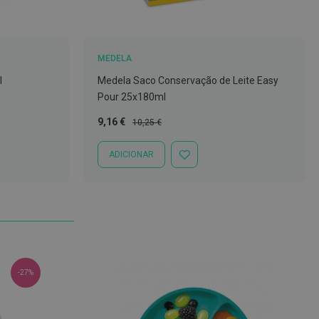
MEDELA
l
Medela Saco Conservação de Leite Easy
Pour 25x180ml
Preço
Preço
9,16 €
10,25 €
Especial
Normal
ADICIONAR
ADICIONAR
À
LISTA
DE
DESEJOS
-27%