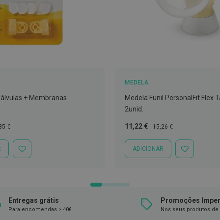
MEDELA
Válvulas + Membranas
Medela Funil PersonalFit Flex
2unid.
ço
Preço
Preço
11,22 €
35 €
15,26 €
mal
Especial
Normal
R
ADICIONAR
ADICIONAR
ADICIONAR
À
À
LISTA
LISTA
DE
DE
DESEJOS
DESEJOS
Entregas grátis
Promoções Imper
Para encomendas > 40€
Nos seus produtos de 