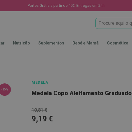
Portes Grátis a partir de 40€. Entregas em 24h
Procura
tar
Nutrição
Suplementos
Bebé e Mamã
Cosmética
MEDELA
-15%
Medela Copo Aleitamento Graduado
10,81 €
9,19 €