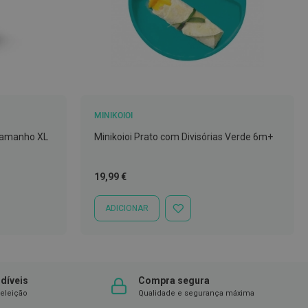
MINIKOIOI
 Tamanho XL
Minikoioi Prato com Divisórias Verde 6m+
19,99 €
ADICIONAR
ADICIONAR
À
LISTA
DE
DESEJOS
díveis
Compra segura
eleição
Qualidade e segurança máxima