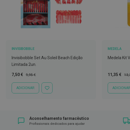
Nebulizadores
e
Auxiliares
respiratórios
Termómetros
Testes
INVISIBOBBLE
MEDELA
e
material
Invisibobble Set Au Soleil Beach Edição
Medela Kit 
de
Limitada 2un.
diagnóstico
Preço
Preço
Preço
Pre
7,50 €
11,35 €
9,95 €
13,
Material
Especial
Normal
Especial
Nor
de
ADICIONAR
ADICIONA
ADICIONAR
enfermagem
À
LISTA
Outros
DE
DESEJOS
Material
ortopédico
Aconselhamento farmacêutico
Profissionais dedicados para ajudar
Cuidados