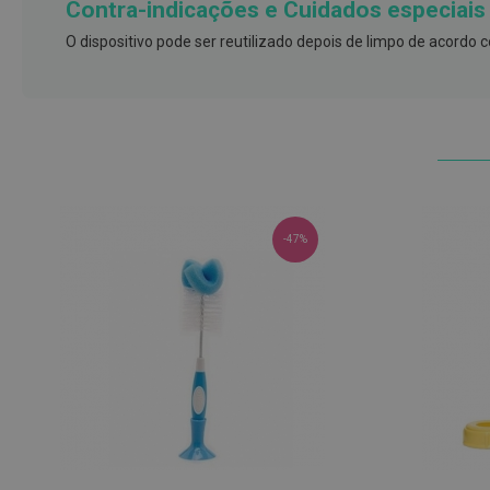
Contra-indicações e Cuidados especiais
e
proteções
O dispositivo pode ser reutilizado depois de limpo de acordo c
Meias
de
descanso
Gretas,
Calosidades
e
Secura
-47%
Desodorizantes
e
Antitranspirantes
Antifúngicos
Cuidados
das
unhas
Utensílios