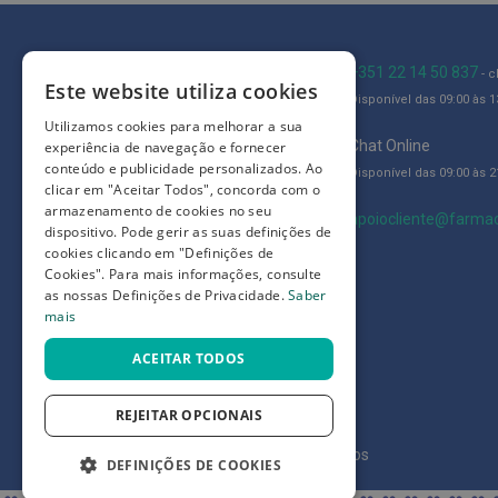
Íntimos
Higiene
íntima
Blog
+351 22 14 50 837
- 
Este website utiliza cookies
e
Disponível das 09:00 às 13
Quem somos
Cuidados
Utilizamos cookies para melhorar a sua
Como comprar
Chat Online
experiência de navegação e fornecer
Copos
conteúdo e publicidade personalizados. Ao
Disponível das 09:00 às 21
menstruais,
Perguntas frequentes
clicar em "Aceitar Todos", concorda com o
pensos
armazenamento de cookies no seu
Termos e condições
apoiocliente@farmac
dispositivo. Pode gerir as suas definições de
e
cookies clicando em "Definições de
Prazos de devolução e trocas
tampões
Cookies". Para mais informações, consulte
Definições de Privacidade
Incontinência
as nossas Definições de Privacidade.
Saber
mais
Suplementos
ACEITAR TODOS
Primeiros
Socorros
REJEITAR OPCIONAIS
Pensos
©
7SKIN LDA 2026
- Todos os direitos reservados
Compressas,
DEFINIÇÕES DE COOKIES
Ligaduras,