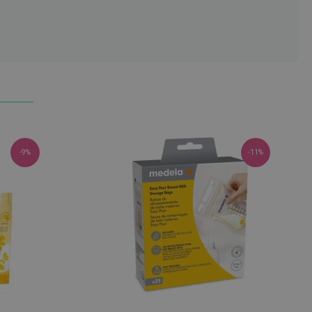
-9%
-11%