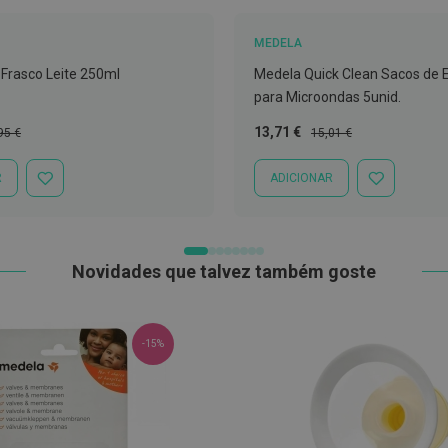
MEDELA
Frasco Leite 250ml
Medela Quick Clean Sacos de E
para Microondas 5unid.
ço
Preço
Preço
13,71 €
95 €
15,01 €
mal
Especial
Normal
R
ADICIONAR
ADICIONAR
ADICIONAR
À
À
LISTA
LISTA
DE
DE
DESEJOS
DESEJOS
Novidades que talvez também goste
-15%