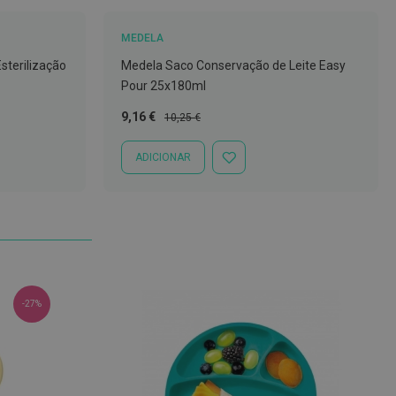
MEDELA
sterilização
Medela Saco Conservação de Leite Easy
Pour 25x180ml
Preço
Preço
9,16 €
10,25 €
Especial
Normal
ADICIONAR
ADICIONAR
À
LISTA
DE
DESEJOS
-27%