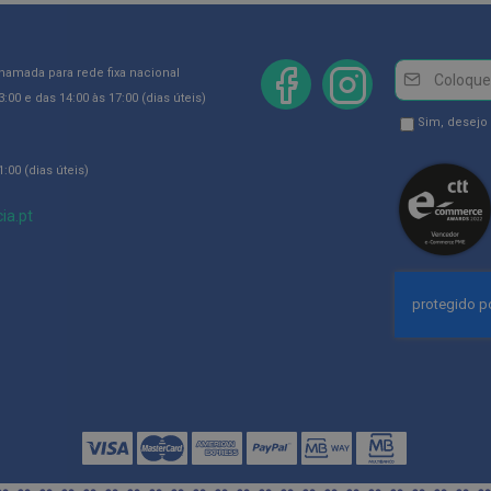
Newsletter
Inscreva-
chamada para rede fixa nacional
se
:00 e das 14:00 às 17:00 (dias úteis)
na
Newsletter
Sim, desejo
Newsletter:
GDPR
:00 (dias úteis)
Consent
ia.pt