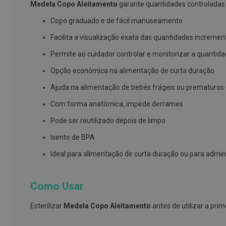
Medela Copo Aleitamento
garante quantidades controladas 
branqueamento
Copo graduado e de fácil manuseamento
Covid-
Facilita a visualização exata das quantidades incre
19
Máscaras
Permite ao cuidador controlar e monitorizar a quantida
e
Opção económica na alimentação de curta duração
Viseiras
Ajuda na alimentação de bebés frágeis ou prematuros
Desinfetantes
Com forma anatómica, impede derrames
Testes
Pode ser reutilizado depois de limpo
Acessórios
Isento de BPA
Luvas
Ideal para alimentação de curta duração ou para adm
Podologia
Pés
e
Como Usar
pernas
cansadas
Esterilizar
Medela Copo Aleitamento
antes de utilizar a pri
Palmilhas