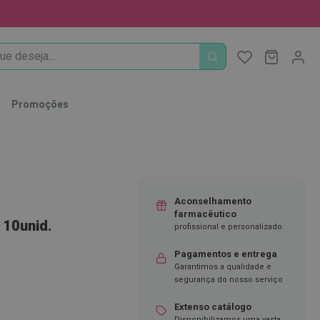
PROCURA
O Meu Ca
MODIFI
Promoções
Aconselhamento
farmacêutico
 10unid.
profissional e personalizado.
Pagamentos e entrega
Garantimos a qualidade e
segurança do nosso serviço
Extenso catálogo
Disponibilizamos uma vasta