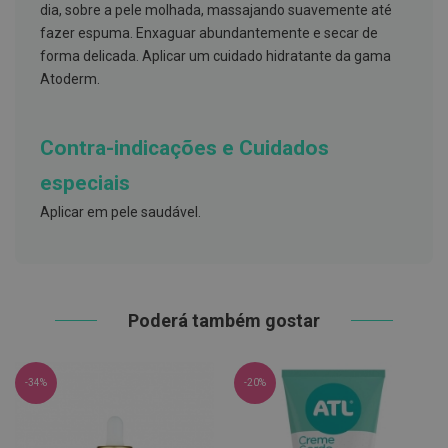
h
dia, sobre a pele molhada, massajando suavemente até
á
fazer espuma. Enxaguar abundantemente e secar de
l
i
forma delicada. Aplicar um cuidado hidratante da gama
t
Atoderm.
o
P
r
Contra-indicações e Cuidados
ó
t
especiais
e
s
Aplicar em pele saudável.
e
s
d
e
n
t
á
Poderá também gostar
r
i
a
s
-34%
-20%
e
P
r
o