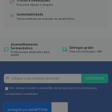
Trocas e Devoluções
ó
r
Processo rápido e simples
i
o
Sustentabilidade
s
Temos práticas de redução de desperdício
L
u
v
a
s
Aconselhamento
Entregas grátis
farmacêutico
P
Para encomendas > 40€
Profissionais dedicados para
ajudar
o
d
o
l
o
Newsletter
Inscreva-
g
SUBSCREVER
se
i
a
na
Newsletter
Sim, desejo receber a newsletter da farmácia.pt com promoções,
Newsletter:
GDPR
campanhas e novidades.
P
Consent
é
s
e