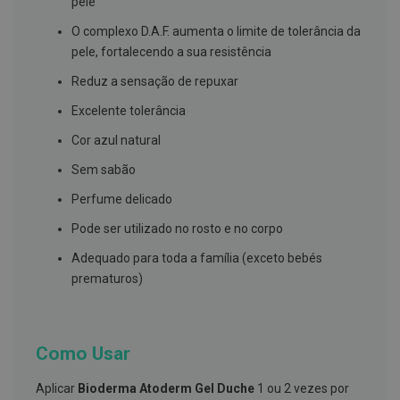
pele
s
d
e
O complexo D.A.F. aumenta o limite de tolerância da
n
pele, fortalecendo a sua resistência
t
á
Reduz a sensação de repuxar
r
i
Excelente tolerância
o
s
Cor azul natural
A
Sem sabão
f
e
Perfume delicado
ç
õ
Pode ser utilizado no rosto e no corpo
e
s
Adequado para toda a família (exceto bebés
d
a
prematuros)
b
o
c
a
e
Como Usar
M
a
Aplicar
Bioderma Atoderm Gel Duche
1 ou 2 vezes por
u