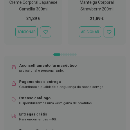
Creme Corporal Japanese
Manteiga Corporal
D
Camellia 300ml
Strawberry 200ml
e
s
31,89 €
21,89 €
i
n
f
ADICIONAR
ADICIONAR
ADICIONAR
ADICIONAR
e
À
À
t
LISTA
LISTA
a
DE
DE
n
DESEJOS
DESEJOS
t
e
s
Aconselhamento farmacêutico
profissional e personalizado.
T
e
Pagamentos e entrega
s
Garantimos a qualidade e segurança do nosso serviço
t
e
s
Extenso catálogo
Disponibilizamos uma vasta gama de produtos
A
c
Entregas grátis
e
Para encomendas > 40€
s
s