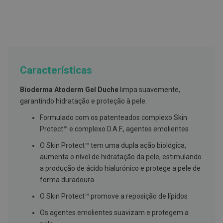
g
u
a
C
o
l
u
Características
t
ó
r
Bioderma Atoderm Gel Duche
limpa suavemente,
i
garantindo hidratação e proteção à pele.
o
s
Formulado com os patenteados complexo Skin
e
e
Protect™ e complexo D.A.F., agentes emolientes
l
i
O Skin Protect™ tem uma dupla ação biológica,
x
aumenta o nível de hidratação da pele, estimulando
i
r
a produção de ácido hialurónico e protege a pele de
e
forma duradoura
s
O Skin Protect™ promove a reposição de lípidos
F
i
Os agentes emolientes suavizam e protegem a
o