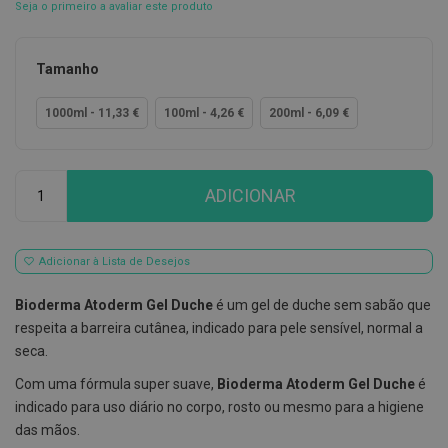
Seja o primeiro a avaliar este produto
E
s
c
Tamanho
o
v
i
1000ml - 11,33 €
100ml - 4,26 €
200ml - 6,09 €
l
h
õ
e
Qtd
s
ADICIONAR
e
R
a
s
Adicionar à Lista de Desejos
p
a
d
Bioderma Atoderm Gel Duche
é um gel de duche sem sabão que
o
respeita a barreira cutânea, indicado para pele sensível, normal a
r
e
seca.
s
d
Com uma fórmula super suave,
Bioderma Atoderm Gel Duche
é
e
indicado para uso diário no corpo, rosto ou mesmo para a higiene
l
í
das mãos.
n