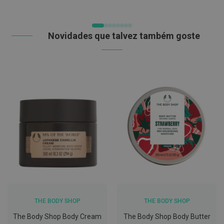
C
o
v
Novidades que talvez também goste
i
d
-
1
9
M
á
s
c
a
r
a
s
e
V
i
s
e
i
THE BODY SHOP
THE BODY SHOP
r
a
The Body Shop Body Cream
The Body Shop Body Butter
s