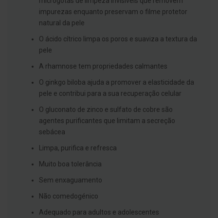
microgotas de limpeza invisíveis que removem
s
d
impurezas enquanto preservam o filme protetor
e
natural da pele
n
t
O ácido cítrico limpa os poros e suaviza a textura da
á
r
pele
i
o
A rhamnose tem propriedades calmantes
s
O ginkgo biloba ajuda a promover a elasticidade da
A
pele e contribui para a sua recuperação celular
f
e
O gluconato de zinco e sulfato de cobre são
ç
õ
agentes purificantes que limitam a secreção
e
sebácea
s
d
Limpa, purifica e refresca
a
b
Muito boa tolerância
o
c
Sem enxaguamento
a
e
Não comedogénico
M
a
Adequado para adultos e adolescentes
u