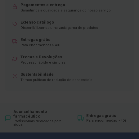
ó
Pagamentos e entrega
r
Garantimos a qualidade e segurança do nosso serviço
i
o
s
Extenso catálogo
Disponibilizamos uma vasta gama de produtos
L
u
Entregas grátis
v
Para encomendas > 40€
a
s
Trocas e Devoluções
Processo rápido e simples
P
o
Sustentabilidade
d
o
Temos práticas de redução de desperdício
l
o
g
i
a
Aconselhamento
Entregas grátis
farmacêutico
P
Para encomendas > 40€
Profissionais dedicados para
é
ajudar
s
e