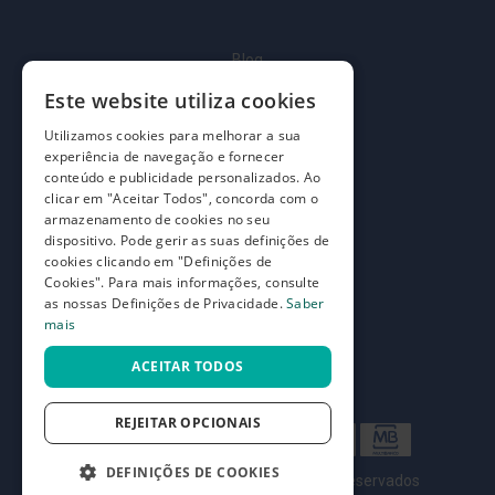
t
e
ç
õ
Blog
e
s
Quem somos
Este website utiliza cookies
Como comprar
M
Utilizamos cookies para melhorar a sua
e
experiência de navegação e fornecer
Perguntas frequentes
i
conteúdo e publicidade personalizados. Ao
a
clicar em "Aceitar Todos", concorda com o
s
Termos e condições
armazenamento de cookies no seu
d
e
dispositivo. Pode gerir as suas definições de
Prazos de devolução e trocas
d
cookies clicando em "Definições de
e
Definições de Privacidade
Cookies". Para mais informações, consulte
s
as nossas Definições de Privacidade.
Saber
c
mais
a
n
s
ACEITAR TODOS
o
G
REJEITAR OPCIONAIS
r
e
DEFINIÇÕES DE COOKIES
t
©
7SKIN LDA 2026
- Todos os direitos reservados
a