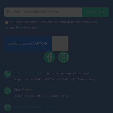
p
e
r
Newsletter
Inscreva-
SUBSCREVER
n
se
a
s
na
Newsletter
Sim, desejo receber a newsletter da farmácia.pt com promoções,
c
Newsletter:
GDPR
campanhas e novidades.
a
n
Consent
s
a
d
a
s
P
a
l
+351 22 14 50 837
- chamada para rede fixa nacional
m
i
Disponível das 09:00 às 13:00 e das 14:00 às 17:00 (dias úteis)
l
h
Chat Online
a
s
Disponível das 09:00 às 21:00 (dias úteis)
e
p
r
apoiocliente@farmacia.pt
o