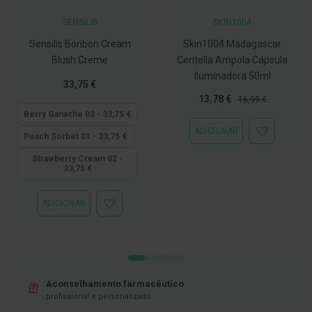
D
SENSILIS
SKIN1004
e
s
Sensilis Bonbon Cream
Skin1004 Madagascar
i
Blush Creme
Centella Ampola Cápsula
n
f
Iluminadora 50ml
Tão
33,75 €
e
t
baixo
Preço
Preço
13,78 €
16,99 €
a
quanto
Especial
Normal
Berry Ganache 03 - 33,75 €
n
t
ADICIONAR
ADICIONAR
Peach Sorbet 01 - 33,75 €
e
À
s
LISTA
Strawberry Cream 02 -
33,75 €
DE
T
DESEJOS
e
s
ADICIONAR
ADICIONAR
t
À
e
LISTA
s
DE
DESEJOS
A
c
e
Aconselhamento farmacêutico
s
profissional e personalizado.
s