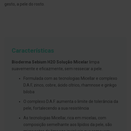
g
gesto, a pele do rosto.
u
a
C
o
l
u
t
ó
Características
r
i
o
Bioderma Sebium H2O Solução Micelar
limpa
s
suavemente e eficazmente, sem ressecar a pele.
e
e
Formulada com as tecnologias Micellar e complexo
l
i
D.A.F, zinco, cobre, ácido cítrico, rhamnose e ginkgo
x
biloba
i
r
O complexo D.A.F. aumenta o limite de tolerância da
e
s
pele, fortalecendo a sua resistência
F
As tecnologias Micellar, rica em micelas, com
i
composição semelhante aos lípidos da pele, são
o