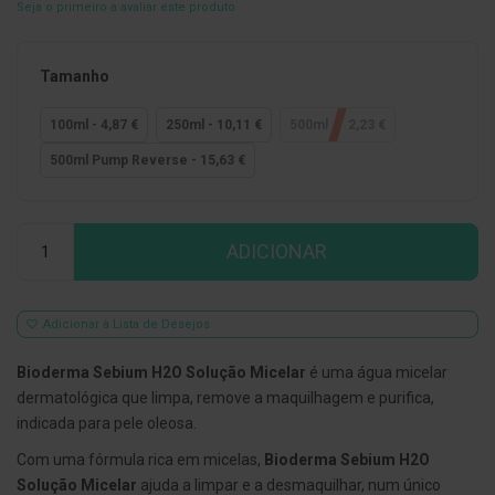
Seja o primeiro a avaliar este produto
E
s
c
Tamanho
o
v
i
100ml - 4,87 €
250ml - 10,11 €
500ml - 12,23 €
l
h
500ml Pump Reverse - 15,63 €
õ
e
s
e
Qtd
R
ADICIONAR
a
s
p
a
Adicionar à Lista de Desejos
d
o
r
Bioderma Sebium H2O Solução Micelar
é uma água micelar
e
dermatológica que limpa, remove a maquilhagem e purifica,
s
d
indicada para pele oleosa.
e
l
Com uma fórmula rica em micelas,
Bioderma Sebium H2O
í
Solução Micelar
ajuda a limpar e a desmaquilhar, num único
n