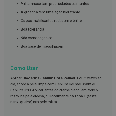
s
A rhamnose tem propriedades calmantes
d
e
A glicerina tem uma ação hidratante
n
t
Os pós matificantes reduzem o brilho
á
r
Boa tolerância
i
o
Não comedogénico
s
Boa base de maquilhagem
A
f
e
ç
õ
Como Usar
e
s
d
Aplicar
Bioderma Sebium Pore Refiner
1 ou 2 vezes ao
a
dia, sobre a pele limpa com Sébium Gel moussant ou
b
o
Sébium H2O. Aplicar antes do creme diário, em todo o
c
rosto, na pele oleosa, ou localmente na zona T (testa,
a
e
nariz, queixo) nas pele mista.
M
a
u