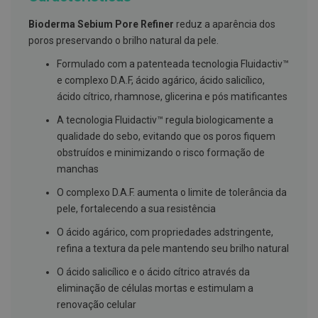
g
u
Bioderma Sebium Pore Refiner
reduz a aparência dos
a
poros preservando o brilho natural da pele.
C
Formulado com a patenteada tecnologia Fluidactiv™
o
l
e complexo D.A.F, ácido agárico, ácido salicílico,
u
ácido cítrico, rhamnose, glicerina e pós matificantes
t
ó
A tecnologia Fluidactiv™ regula biologicamente a
r
i
qualidade do sebo, evitando que os poros fiquem
o
obstruídos e minimizando o risco formação de
s
manchas
e
e
l
O complexo D.A.F. aumenta o limite de tolerância da
i
pele, fortalecendo a sua resistência
x
i
O ácido agárico, com propriedades adstringente,
r
refina a textura da pele mantendo seu brilho natural
e
s
O ácido salicílico e o ácido cítrico através da
F
eliminação de células mortas e estimulam a
i
renovação celular
o