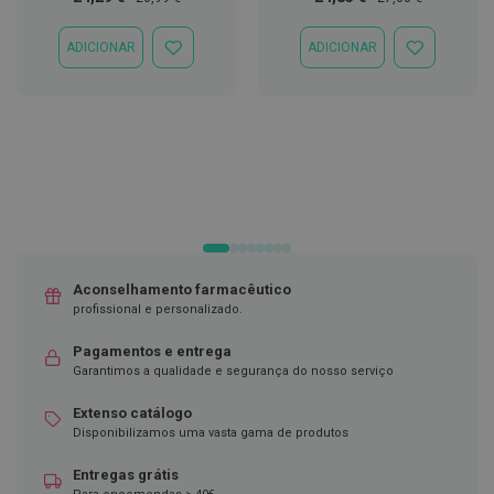
Especial
Normal
Especial
Normal
D
e
ADICIONAR
ADICIONAR
ADICIONAR
ADICIONAR
s
À
À
i
LISTA
LISTA
n
DE
DE
f
DESEJOS
DESEJOS
e
t
a
n
t
e
s
T
Aconselhamento farmacêutico
e
profissional e personalizado.
s
t
Pagamentos e entrega
e
s
Garantimos a qualidade e segurança do nosso serviço
A
Extenso catálogo
c
Disponibilizamos uma vasta gama de produtos
e
s
Entregas grátis
s