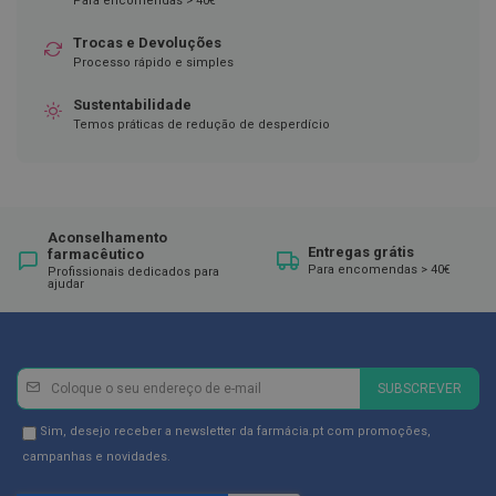
Para encomendas > 40€
ó
r
i
Trocas e Devoluções
o
Processo rápido e simples
s
Sustentabilidade
L
Temos práticas de redução de desperdício
u
v
a
s
P
Aconselhamento
o
Entregas grátis
farmacêutico
d
Para encomendas > 40€
Profissionais dedicados para
ajudar
o
l
o
g
i
Newsletter
Inscreva-
a
SUBSCREVER
se
P
na
Newsletter
Sim, desejo receber a newsletter da farmácia.pt com promoções,
é
Newsletter:
GDPR
campanhas e novidades.
s
e
Consent