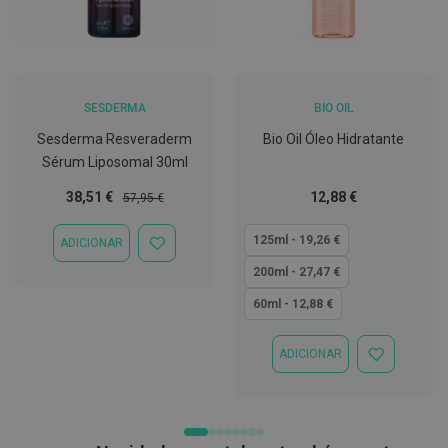
t
e
t
o
r
e
s
SESDERMA
BIO OIL
Sesderma Resveraderm
Bio Oil Óleo Hidratante
K
i
Sérum Liposomal 30ml
t
s
Preço
Preço
Tão
38,51 €
12,88 €
57,95 €
d
Especial
Normal
baixo
e
quanto
b
125ml - 19,26 €
ADICIONAR
ADICIONAR
r
À
a
200ml - 27,47 €
LISTA
n
DE
q
60ml - 12,88 €
DESEJOS
u
e
a
ADICIONAR
ADICIONAR
m
À
e
LISTA
n
DE
t
DESEJOS
o