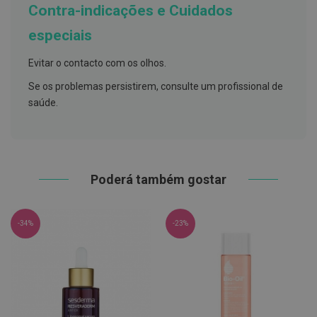
h
Contra-indicações e Cuidados
á
l
especiais
i
t
o
Evitar o contacto com os olhos.
Se os problemas persistirem, consulte um profissional de
P
r
saúde.
ó
t
e
s
e
s
d
Poderá também gostar
e
n
t
á
-34%
-23%
r
i
a
s
e
P
r
o