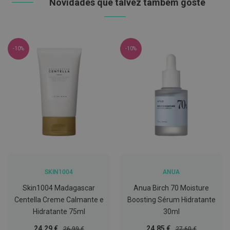
Novidades que talvez também goste
C
o
v
i
d
-10%
-10%
-
1
9
M
á
s
c
a
r
a
s
e
V
SKIN1004
ANUA
i
s
Skin1004 Madagascar
Anua Birch 70 Moisture
e
Centella Creme Calmante e
Boosting Sérum Hidratante
i
r
Hidratante 75ml
30ml
a
s
Preço
Preço
Preço
Preço
24,29 €
24,85 €
26,99 €
27,60 €