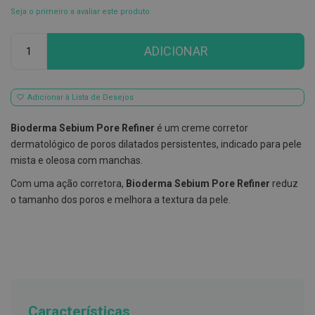
Seja o primeiro a avaliar este produto
E
s
Qtd
c
ADICIONAR
o
v
i
l
h
Adicionar à Lista de Desejos
õ
e
Bioderma Sebium Pore Refiner
é um creme corretor
s
e
dermatológico de poros dilatados persistentes, indicado para pele
R
mista e oleosa com manchas.
a
s
Com uma ação corretora,
Bioderma Sebium Pore Refiner
reduz
p
a
o tamanho dos poros e melhora a textura da pele.
d
o
r
e
s
d
e
l
í
Características
n