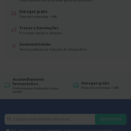
Disponibilizamos uma vasta gama de produtos
ó
r
i
Entregas grátis
o
Para encomendas > 40€
s
Trocas e Devoluções
L
Processo rápido e simples
u
v
a
Sustentabilidade
s
Temos práticas de redução de desperdício
P
o
d
o
Aconselhamento
l
Entregas grátis
farmacêutico
o
Para encomendas > 40€
Profissionais dedicados para
g
ajudar
i
a
P
Newsletter
Inscreva-
é
SUBSCREVER
s
se
e
na
Newsletter
Sim, desejo receber a newsletter da farmácia.pt com promoções,