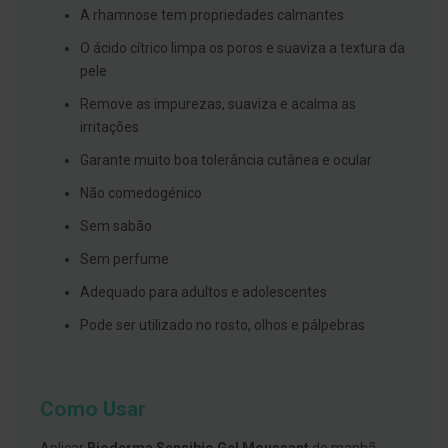
s
A rhamnose tem propriedades calmantes
d
e
O ácido cítrico limpa os poros e suaviza a textura da
n
t
pele
á
r
Remove as impurezas, suaviza e acalma as
i
irritações
o
s
Garante muito boa tolerância cutânea e ocular
A
Não comedogénico
f
e
Sem sabão
ç
õ
Sem perfume
e
s
Adequado para adultos e adolescentes
d
a
Pode ser utilizado no rosto, olhos e pálpebras
b
o
c
a
e
Como Usar
M
a
u