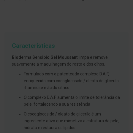
g
u
a
C
o
l
u
t
Características
ó
r
i
Bioderma Sensibio Gel Moussant
limpa e remove
o
suavemente a maquilhagem do rosto e dos olhos.
s
e
Formulado com o patenteado complexo D.A.F,
e
l
enriquecido com cocoglocosido / oleato de glicerilo,
i
rhamnose e ácido cítrico
x
i
O complexo D.A.F. aumenta o limite de tolerância da
r
e
pele, fortalecendo a sua resistência
s
O cocoglocosido / oleato de glicerilo é um
F
ingrediente ativo que mimetiza a estrutura da pele,
i
hidrata e restaura os lípidos
o