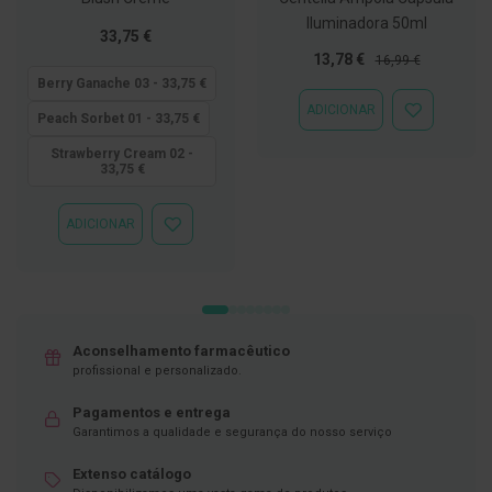
Iluminadora 50ml
D
Tão
33,75 €
e
baixo
Preço
Preço
13,78 €
16,99 €
s
quanto
Especial
Normal
i
Berry Ganache 03 - 33,75 €
n
ADICIONAR
f
ADICIONAR
Peach Sorbet 01 - 33,75 €
e
À
t
LISTA
Strawberry Cream 02 -
33,75 €
a
DE
n
DESEJOS
t
e
ADICIONAR
ADICIONAR
s
À
LISTA
T
DE
e
DESEJOS
s
t
e
Aconselhamento farmacêutico
s
profissional e personalizado.
A
Pagamentos e entrega
c
Garantimos a qualidade e segurança do nosso serviço
e
s
Extenso catálogo
s