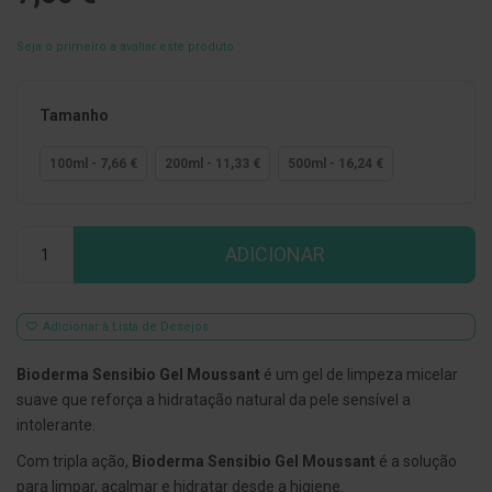
E
s
Seja o primeiro a avaliar este produto
c
o
v
Tamanho
i
l
h
100ml - 7,66 €
200ml - 11,33 €
500ml - 16,24 €
õ
e
s
e
Qtd
R
ADICIONAR
a
s
p
a
d
Adicionar à Lista de Desejos
o
r
Bioderma Sensibio Gel Moussant
é um gel de limpeza micelar
e
s
suave que reforça a hidratação natural da pele sensível a
d
intolerante.
e
l
Com tripla ação,
Bioderma Sensibio Gel Moussant
é a solução
í
para limpar, acalmar e hidratar desde a higiene.
n