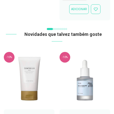
C
ADICIONAR
o
ADICIONAR
v
À
i
LISTA
DE
d
DESEJOS
-
1
Novidades que talvez também goste
9
M
á
s
-10%
-10%
c
a
r
a
s
e
V
i
s
e
i
r
a
s