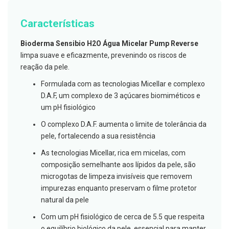
g
u
Características
a
C
Bioderma Sensibio H2O Água Micelar Pump Reverse
o
limpa suave e eficazmente, prevenindo os riscos de
l
u
reação da pele.
t
ó
Formulada com as tecnologias Micellar e complexo
r
D.A.F, um complexo de 3 açúcares biomiméticos e
i
o
um pH fisiológico
s
e
O complexo D.A.F. aumenta o limite de tolerância da
e
pele, fortalecendo a sua resistência
l
i
As tecnologias Micellar, rica em micelas, com
x
i
composição semelhante aos lípidos da pele, são
r
microgotas de limpeza invisíveis que removem
e
s
impurezas enquanto preservam o filme protetor
natural da pele
F
i
Com um pH fisiológico de cerca de 5.5 que respeita
o
o equilíbrio biológico da pele, essencial para manter