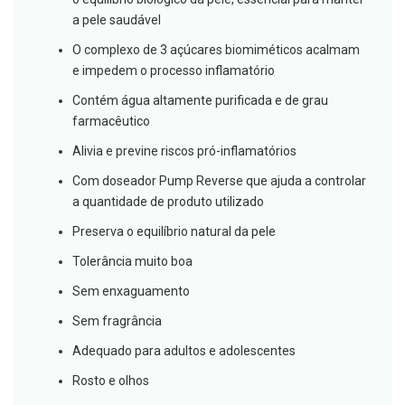
s
d
a pele saudável
e
n
O complexo de 3 açúcares biomiméticos acalmam
t
e impedem o processo inflamatório
á
r
Contém água altamente purificada e de grau
i
o
farmacêutico
s
Alivia e previne riscos pró-inflamatórios
A
f
Com doseador Pump Reverse que ajuda a controlar
e
a quantidade de produto utilizado
ç
õ
Preserva o equilíbrio natural da pele
e
s
Tolerância muito boa
d
a
Sem enxaguamento
b
o
Sem fragrância
c
a
Adequado para adultos e adolescentes
e
M
Rosto e olhos
a
u