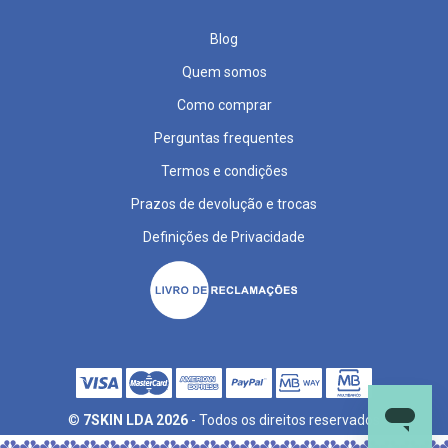
t
e
ç
Blog
õ
e
Quem somos
s
Como comprar
M
e
Perguntas frequentes
i
a
Termos e condições
s
d
Prazos de devolução e trocas
e
d
Definições de Privacidade
e
s
c
a
n
s
o
G
r
e
©
7SKIN LDA 2026
- Todos os direitos reservados
t
a