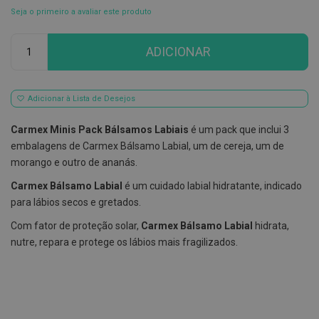
Seja o primeiro a avaliar este produto
E
s
Qtd
c
ADICIONAR
o
v
i
l
h
Adicionar à Lista de Desejos
õ
e
Carmex Minis Pack Bálsamos Labiais
é um pack que inclui 3
s
e
embalagens de Carmex Bálsamo Labial, um de cereja, um de
R
morango e outro de ananás.
a
s
Carmex Bálsamo Labial
é um cuidado labial hidratante, indicado
p
a
para lábios secos e gretados.
d
o
Com fator de proteção solar,
Carmex Bálsamo Labial
hidrata,
r
nutre, repara e protege os lábios mais fragilizados.
e
s
d
e
l
í
n