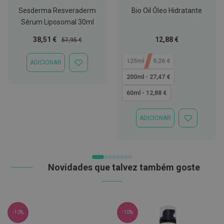
t
Sesderma Resveraderm
Bio Oil Óleo Hidratante
e
t
Sérum Liposomal 30ml
o
r
Preço
Preço
Tão
38,51 €
12,88 €
57,95 €
e
Especial
Normal
baixo
s
quanto
125ml - 19,26 €
ADICIONAR
ADICIONAR
K
À
200ml - 27,47 €
i
LISTA
t
DE
60ml - 12,88 €
s
DESEJOS
d
e
ADICIONAR
b
ADICIONAR
r
À
a
LISTA
n
DE
q
DESEJOS
u
Novidades que talvez também goste
e
a
m
e
n
t
-10%
-10%
o