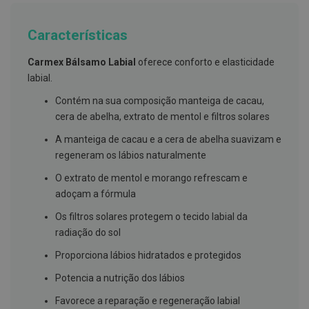
g
u
a
Características
C
Carmex Bálsamo Labial
oferece conforto e elasticidade
o
l
labial.
u
t
Contém na sua composição manteiga de cacau,
ó
cera de abelha, extrato de mentol e filtros solares
r
i
A manteiga de cacau e a cera de abelha suavizam e
o
s
regeneram os lábios naturalmente
e
e
O extrato de mentol e morango refrescam e
l
adoçam a fórmula
i
x
Os filtros solares protegem o tecido labial da
i
r
radiação do sol
e
s
Proporciona lábios hidratados e protegidos
F
Potencia a nutrição dos lábios
i
o
Favorece a reparação e regeneração labial