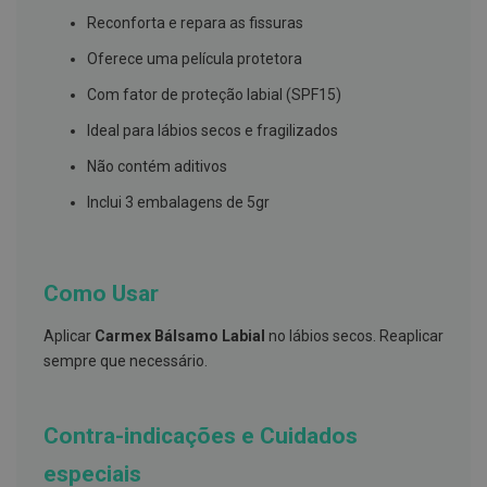
s
d
Reconforta e repara as fissuras
e
n
Oferece uma película protetora
t
á
Com fator de proteção labial (SPF15)
r
i
Ideal para lábios secos e fragilizados
o
s
Não contém aditivos
A
Inclui 3 embalagens de 5gr
f
e
ç
õ
e
Como Usar
s
d
Aplicar
Carmex Bálsamo Labial
no lábios secos. Reaplicar
a
b
sempre que necessário.
o
c
a
e
Contra-indicações e Cuidados
M
a
especiais
u