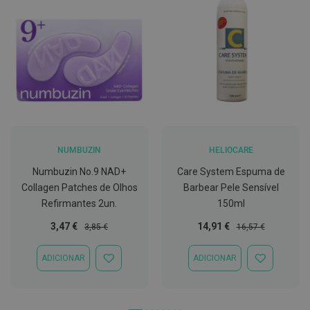
C
o
v
i
d
-
1
9
M
á
s
NUMBUZIN
HELIOCARE
c
a
Numbuzin No.9 NAD+
Care System Espuma de
r
Collagen Patches de Olhos
Barbear Pele Sensível
a
Refirmantes 2un.
150ml
s
e
Preço
Preço
Preço
Preço
3,47 €
14,91 €
V
3,85 €
16,57 €
i
Especial
Normal
Especial
Normal
s
ADICIONAR
ADICIONAR
e
ADICIONAR
ADICIONAR
i
À
À
r
LISTA
LISTA
a
DE
DE
s
DESEJOS
DESEJOS