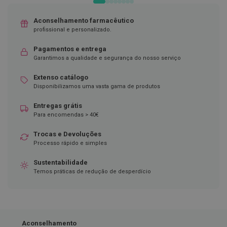
D
Aconselhamento farmacêutico
e
s
profissional e personalizado.
i
n
Pagamentos e entrega
f
Garantimos a qualidade e segurança do nosso serviço
e
t
Extenso catálogo
a
n
Disponibilizamos uma vasta gama de produtos
t
e
Entregas grátis
s
Para encomendas > 40€
T
Trocas e Devoluções
e
Processo rápido e simples
s
t
e
Sustentabilidade
s
Temos práticas de redução de desperdício
A
c
e
s
s
Aconselhamento