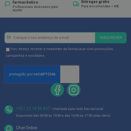
ó
Entregas grátis
farmacêutico
r
Para encomendas > 40€
Profissionais dedicados para
i
ajudar
o
s
L
u
Newsletter
Inscreva-
SUBSCREVER
v
se
a
na
s
Newsletter
Sim, desejo receber a newsletter da farmácia.pt com promoções,
Newsletter:
GDPR
campanhas e novidades.
P
Consent
o
d
o
l
o
g
i
a
+351 22 14 50 837
- chamada para rede fixa nacional
P
Disponível das 09:00 às 13:00 e das 14:00 às 17:00 (dias úteis)
é
s
e
Chat Online