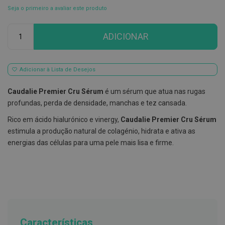
Seja o primeiro a avaliar este produto
E
s
Qtd
c
ADICIONAR
o
v
i
l
h
Adicionar à Lista de Desejos
õ
e
Caudalie Premier Cru Sérum
é um sérum que atua nas rugas
s
e
profundas, perda de densidade, manchas e tez cansada.
R
a
Rico em ácido hialurónico e vinergy,
Caudalie Premier Cru Sérum
s
estimula a produção natural de colagénio, hidrata e ativa as
p
a
energias das células para uma pele mais lisa e firme.
d
o
r
e
s
d
e
l
í
Características
n