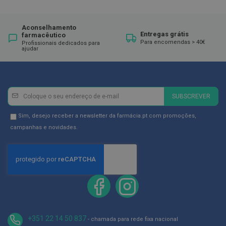
ó
r
i
o
Aconselhamento
s
Entregas grátis
farmacêutico
Para encomendas > 40€
Profissionais dedicados para
ajudar
L
u
v
a
s
Newsletter
Inscreva-
SUBSCREVER
P
se
o
na
Newsletter
Sim, desejo receber a newsletter da farmácia.pt com promoções,
d
Newsletter:
GDPR
campanhas e novidades.
o
Consent
l
o
g
i
a
P
é
s
+351 22 14 50 837
e
- chamada para rede fixa nacional