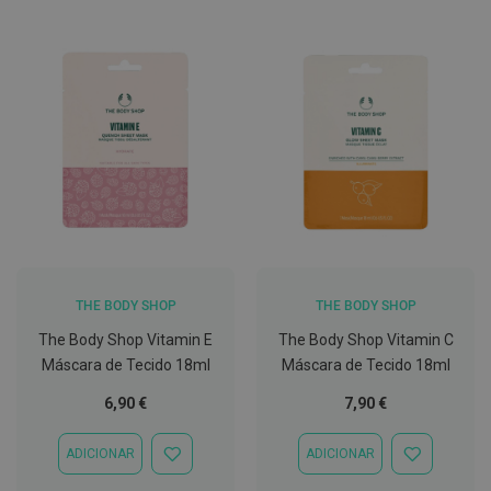
C
o
v
i
d
-
1
9
M
á
s
c
a
r
a
THE BODY SHOP
THE BODY SHOP
s
The Body Shop Vitamin E
The Body Shop Vitamin C
e
V
Máscara de Tecido 18ml
Máscara de Tecido 18ml
i
s
6,90 €
7,90 €
e
i
r
ADICIONAR
ADICIONAR
ADICIONAR
ADICIONAR
a
À
À
s