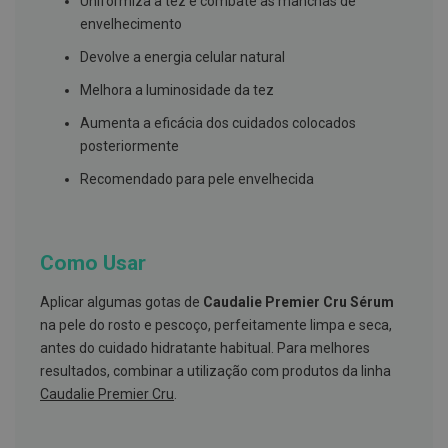
Uniformiza a tez e combate as manchas de
s
d
envelhecimento
e
n
Devolve a energia celular natural
t
á
Melhora a luminosidade da tez
r
i
Aumenta a eficácia dos cuidados colocados
o
posteriormente
s
Recomendado para pele envelhecida
A
f
e
ç
õ
Como Usar
e
s
d
Aplicar algumas gotas de
Caudalie Premier Cru Sérum
a
na pele do rosto e pescoço, perfeitamente limpa e seca,
b
o
antes do cuidado hidratante habitual. Para melhores
c
resultados, combinar a utilização com produtos da linha
a
e
Caudalie Premier Cru
.
M
a
u