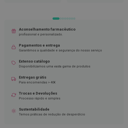
LISTA
LISTA
DE
DE
D
DESEJOS
DESEJOS
e
s
i
n
Aconselhamento farmacêutico
f
profissional e personalizado.
e
t
a
Pagamentos e entrega
n
Garantimos a qualidade e segurança do nosso serviço
t
e
Extenso catálogo
s
Disponibilizamos uma vasta gama de produtos
T
Entregas grátis
e
s
Para encomendas > 40€
t
e
Trocas e Devoluções
s
Processo rápido e simples
A
Sustentabilidade
c
Temos práticas de redução de desperdício
e
s
s