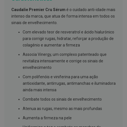
g
u
Caudalie Premier Cru Sérum
é o cuidado anti-idade mais
a
intenso da marca, que atua de forma intensa em todos os
C
sinais de envelhecimento.
o
l
Com elevado teor de resveratrol e ácido hialurónico
u
para corrigir rugas, hidratar, reforçar a produção de
t
ó
colagénio e aumentar a firmeza
r
i
Associa Vinergy, um complexo patenteado que
o
revitaliza intensamente e corrige os sinais de
s
envelhecimento
e
e
l
Com polifenóis e viniferina para uma ação
i
antioxidante, antirrugas, antimanchas e iluminadora
x
ainda mais intensa
i
r
Combate todos os sinais de envelhecimento
e
s
Atenua as rugas, mesmo as mais profundas
F
Aumenta a firmeza na pele
i
o