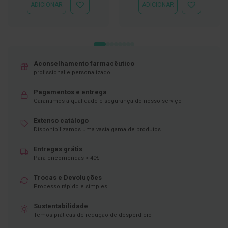
ADICIONAR
ADICIONAR
ADICIONAR
ADICIONAR
D
À
À
e
LISTA
LISTA
s
DE
DE
i
DESEJOS
DESEJOS
n
f
e
Aconselhamento farmacêutico
t
profissional e personalizado.
a
n
Pagamentos e entrega
t
Garantimos a qualidade e segurança do nosso serviço
e
s
Extenso catálogo
T
Disponibilizamos uma vasta gama de produtos
e
s
Entregas grátis
t
Para encomendas > 40€
e
s
Trocas e Devoluções
Processo rápido e simples
A
c
e
Sustentabilidade
s
Temos práticas de redução de desperdício
s