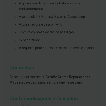
s
A glicerina e dimeticone hidratam e nutrem
d
e
profundamente
n
t
Aceite pela US National Eczema Association
á
r
Alivia a secura e desconforto
i
o
Textura cremosa de rápida absorção
s
Sem perfume
A
f
Adequado para pele extremamente seca e áspera
e
ç
õ
e
s
Como Usar
d
a
Aplicar generosamente
CeraVe Creme Reparador de
b
o
Mãos
na pele das mãos, sempre que necessário.
c
a
e
M
Contra-indicações e Cuidados
a
u