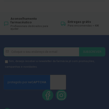
ó
r
i
o
s
Aconselhamento
Entregas grátis
farmacêutico
L
Para encomendas > 40€
Profissionais dedicados para
u
ajudar
v
a
s
Newsletter
Inscreva-
P
SUBSCREVER
o
se
d
na
Newsletter
Sim, desejo receber a newsletter da farmácia.pt com promoções,
o
Newsletter:
GDPR
campanhas e novidades.
l
o
Consent
g
i
a
P
é
s
e