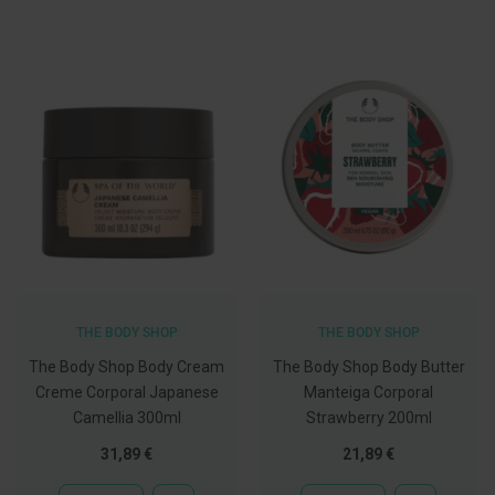
C
o
v
i
d
-
1
9
M
á
s
c
a
r
a
s
THE BODY SHOP
THE BODY SHOP
e
V
The Body Shop Body Cream
The Body Shop Body Butter
i
Creme Corporal Japanese
Manteiga Corporal
s
e
Camellia 300ml
Strawberry 200ml
i
r
31,89 €
21,89 €
a
s