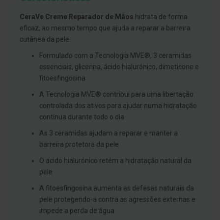
g
u
CeraVe Creme Reparador de Mãos
hidrata de forma
a
eficaz, ao mesmo tempo que ajuda a reparar a barreira
C
cutânea da pele.
o
l
Formulado com a Tecnologia MVE®, 3 ceramidas
u
essenciais, glicerina, ácido hialurónico, dimeticone e
t
ó
fitoesfingosina
r
i
A Tecnologia MVE® contribui para uma libertação
o
controlada dos ativos para ajudar numa hidratação
s
contínua durante todo o dia
e
e
l
As 3 ceramidas ajudam a reparar e manter a
i
barreira protetora da pele
x
i
O ácido hialurónico retém a hidratação natural da
r
pele
e
s
A fitoesfingosina aumenta as defesas naturais da
F
pele protegendo-a contra as agressões externas e
i
impede a perda de água
o