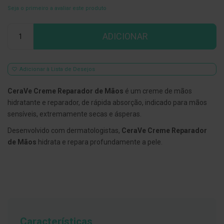
Seja o primeiro a avaliar este produto
E
s
Qtd
c
ADICIONAR
o
v
i
l
h
Adicionar à Lista de Desejos
õ
e
CeraVe Creme Reparador de Mãos
é um creme de mãos
s
e
hidratante e reparador, de rápida absorção, indicado para mãos
R
sensíveis, extremamente secas e ásperas.
a
s
Desenvolvido com dermatologistas,
CeraVe Creme Reparador
p
a
de Mãos
hidrata e repara profundamente a pele.
d
o
r
e
s
d
e
l
í
Características
n