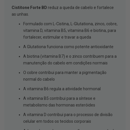
g
Cistitone Forte BD
reduz a queda de cabelo e fortalece
u
a
as unhas.
C
Formulado com L-Cistina, L-Glutationa, zinco, cobre,
o
vitamina D, vitamina B5, vitamina B6 e biotina, para
l
u
fortalecer, estimular e travar a queda
t
ó
A Glutationa funciona como potente antioxidante
r
i
A biotina (vitamina B7) e o zinco contribuem para a
o
manutenção do cabelo em condições normais
s
e
O cobre contribui para manter a pigmentação
e
l
normal do cabelo
i
x
A vitamina B6 regula a atividade hormonal
i
r
A vitamina B5 contribui para a síntese e
e
metabolismo das hormonas esteróides
s
A vitamina D contribui para o processo de divisão
F
celular em todos os tecidos corporais
i
o