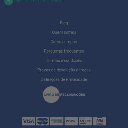
t
e
ç
õ
e
Blog
s
Quem somos
M
e
Como comprar
i
a
Perguntas frequentes
s
d
Termos e condições
e
d
Prazos de devolução e trocas
e
s
Definições de Privacidade
c
a
n
s
o
G
r
e
t
a