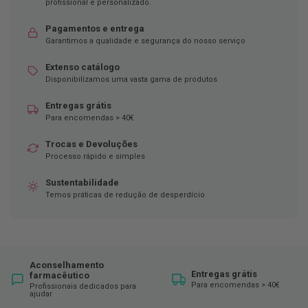
ó
profissional e personalizado.
r
i
Pagamentos e entrega
o
Garantimos a qualidade e segurança do nosso serviço
s
Extenso catálogo
L
Disponibilizamos uma vasta gama de produtos
u
v
a
Entregas grátis
s
Para encomendas > 40€
P
Trocas e Devoluções
o
Processo rápido e simples
d
o
Sustentabilidade
l
Temos práticas de redução de desperdício
o
g
i
a
P
Aconselhamento
Entregas grátis
farmacêutico
é
Para encomendas > 40€
s
Profissionais dedicados para
ajudar
e