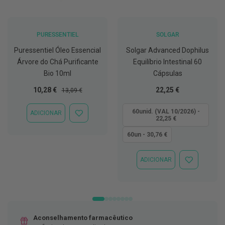
D
e
s
PURESSENTIEL
SOLGAR
i
n
Puressentiel Óleo Essencial
Solgar Advanced Dophilus
f
Árvore do Chá Purificante
Equilíbrio Intestinal 60
e
t
Bio 10ml
Cápsulas
a
n
Preço
Preço
Tão
10,28 €
22,25 €
13,09 €
t
Especial
Normal
baixo
e
quanto
s
60unid. (VAL 10/2026) -
ADICIONAR
ADICIONAR
22,25 €
À
T
LISTA
60un - 30,76 €
e
DE
s
DESEJOS
t
ADICIONAR
e
ADICIONAR
s
À
LISTA
A
DE
c
DESEJOS
e
s
Aconselhamento farmacêutico
s