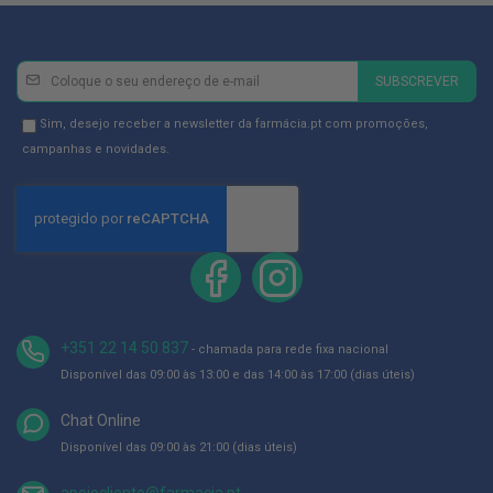
p
e
r
n
Newsletter
Inscreva-
a
SUBSCREVER
s
se
c
na
Newsletter
a
Sim, desejo receber a newsletter da farmácia.pt com promoções,
n
Newsletter:
GDPR
campanhas e novidades.
s
Consent
a
d
a
s
P
a
l
m
i
+351 22 14 50 837
- chamada para rede fixa nacional
l
h
Disponível das 09:00 às 13:00 e das 14:00 às 17:00 (dias úteis)
a
s
Chat Online
e
p
Disponível das 09:00 às 21:00 (dias úteis)
r
o
apoiocliente@farmacia.pt