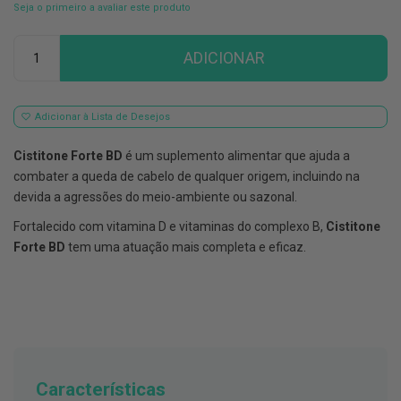
Seja o primeiro a avaliar este produto
E
s
Qtd
c
ADICIONAR
o
v
i
l
Adicionar à Lista de Desejos
h
õ
e
Cistitone Forte BD
é um suplemento alimentar que ajuda a
s
combater a queda de cabelo de qualquer origem, incluindo na
e
R
devida a agressões do meio-ambiente ou sazonal.
a
s
Fortalecido com vitamina D e vitaminas do complexo B,
Cistitone
p
Forte BD
tem uma atuação mais completa e eficaz.
a
d
o
r
e
s
d
e
l
í
Características
n