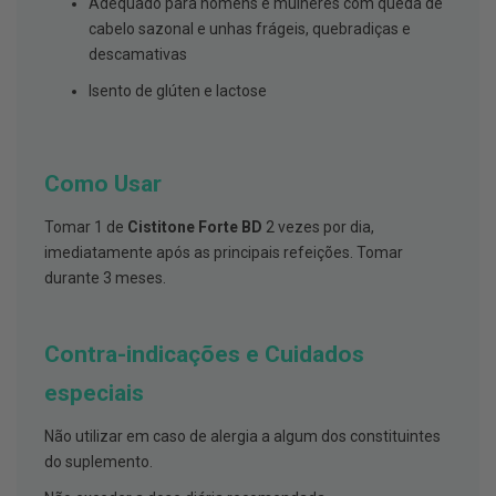
s
Adequado para homens e mulheres com queda de
d
cabelo sazonal e unhas frágeis, quebradiças e
e
descamativas
n
t
Isento de glúten e lactose
á
r
i
o
s
Como Usar
A
f
Tomar 1 de
Cistitone Forte BD
2 vezes por dia,
e
imediatamente após as principais refeições. Tomar
ç
õ
durante 3 meses.
e
s
d
a
Contra-indicações e Cuidados
b
o
especiais
c
a
e
Não utilizar em caso de alergia a algum dos constituintes
M
do suplemento.
a
u