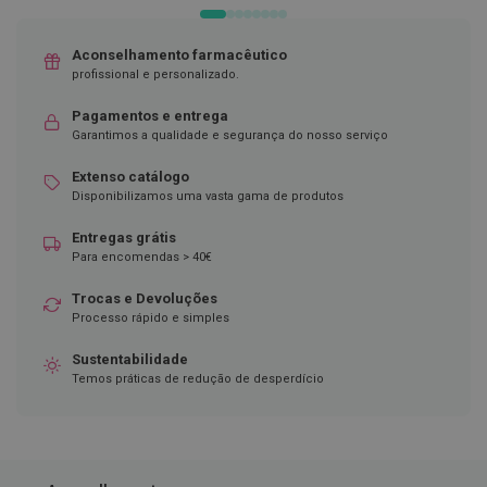
D
e
Aconselhamento farmacêutico
s
profissional e personalizado.
i
n
Pagamentos e entrega
f
e
Garantimos a qualidade e segurança do nosso serviço
t
a
Extenso catálogo
n
Disponibilizamos uma vasta gama de produtos
t
e
Entregas grátis
s
Para encomendas > 40€
T
e
Trocas e Devoluções
s
Processo rápido e simples
t
e
Sustentabilidade
s
Temos práticas de redução de desperdício
A
c
e
s
s