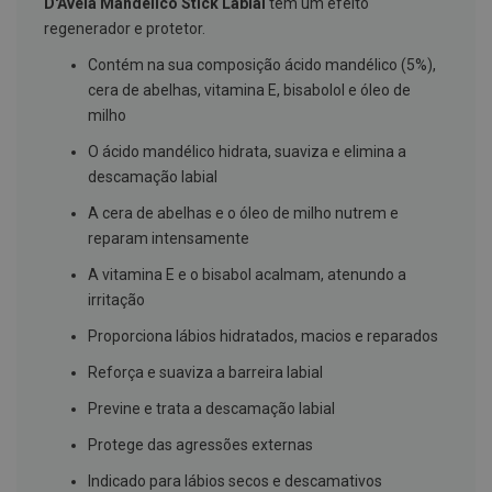
D'Aveia Mandélico Stick Labial
tem um efeito
g
regenerador e protetor.
u
a
Contém na sua composição ácido mandélico (5%),
C
cera de abelhas, vitamina E, bisabolol e óleo de
o
milho
l
u
O ácido mandélico hidrata, suaviza e elimina a
t
ó
descamação labial
r
i
A cera de abelhas e o óleo de milho nutrem e
o
reparam intensamente
s
e
A vitamina E e o bisabol acalmam, atenundo a
e
l
irritação
i
x
Proporciona lábios hidratados, macios e reparados
i
r
Reforça e suaviza a barreira labial
e
s
Previne e trata a descamação labial
F
Protege das agressões externas
i
o
Indicado para lábios secos e descamativos