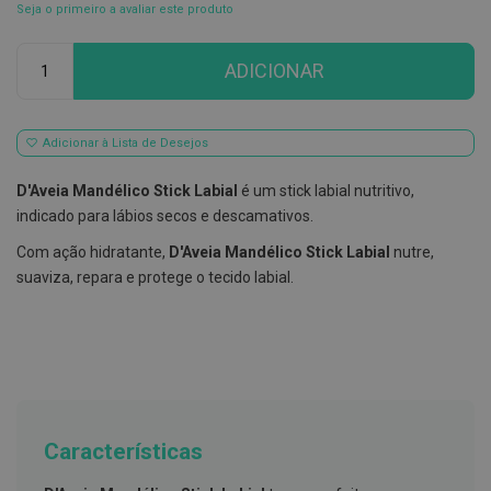
Seja o primeiro a avaliar este produto
E
s
Qtd
c
ADICIONAR
o
v
i
l
Adicionar à Lista de Desejos
h
õ
e
D'Aveia Mandélico Stick Labial
é um stick labial nutritivo,
s
indicado para lábios secos e descamativos.
e
R
Com ação hidratante,
D'Aveia Mandélico Stick Labial
nutre,
a
s
suaviza, repara e protege o tecido labial.
p
a
d
o
r
e
s
d
e
Características
l
í
n