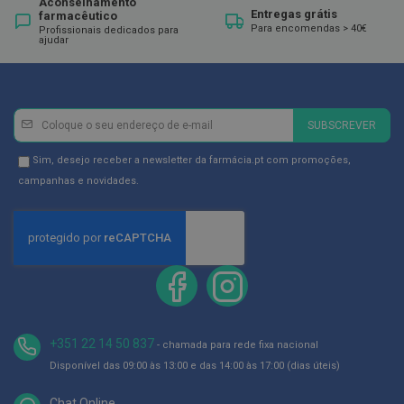
Aconselhamento
ó
Entregas grátis
farmacêutico
r
Para encomendas > 40€
Profissionais dedicados para
i
ajudar
o
s
L
u
Newsletter
Inscreva-
v
SUBSCREVER
a
se
s
na
Newsletter
Sim, desejo receber a newsletter da farmácia.pt com promoções,
Newsletter:
GDPR
campanhas e novidades.
P
o
Consent
d
o
l
o
g
i
a
+351 22 14 50 837
- chamada para rede fixa nacional
P
é
Disponível das 09:00 às 13:00 e das 14:00 às 17:00 (dias úteis)
s
e
Chat Online