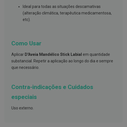
s
d
Ideal para todas as situações descamativas
e
(alteração climática, terapêutica medicamentosa,
n
t
etc).
á
r
i
o
s
Como Usar
A
Aplicar
D'Aveia Mandélico Stick Labial
em quantidade
f
e
substancial. Repetir a aplicação ao longo do dia e sempre
ç
que necessário.
õ
e
s
d
Contra-indicações e Cuidados
a
b
especiais
o
c
a
Uso externo.
e
M
a
u