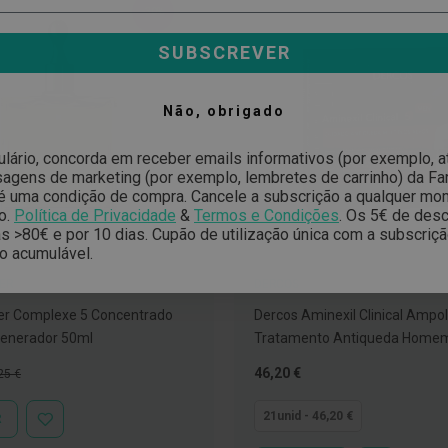
-30%
SUBSCREVER
Não, obrigado
ulário, concorda em receber emails informativos (por exemplo, 
gens de marketing (por exemplo, lembretes de carrinho) da Far
é uma condição de compra. Cancele a subscrição a qualquer mo
o.
Política de Privacidade
&
Termos e Condições
.
Os 5€ de desc
 >80€ e por 10 dias. Cupão de utilização única com a subscriç
o acumulável.
ER
DERCOS
er Complexe 5 Concentrado
Dercos Aminexil Clinical Ampo
generador 50ml
Tratamento Antiqueda Home
ço
Tão
46,20 €
25 €
mal
baixo
quanto
21unid - 46,20 €
R
ADICIONAR
À