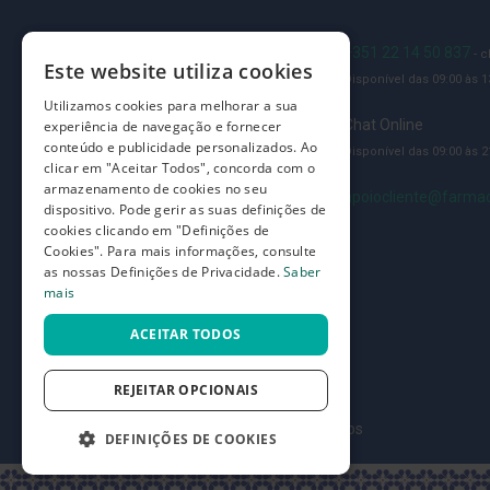
Adesivos
Limpeza
Blog
+351 22 14 50 837
- 
Este website utiliza cookies
e
Disponível das 09:00 às 13
Quem somos
desinfeção
Utilizamos cookies para melhorar a sua
de
Como comprar
Chat Online
experiência de navegação e fornecer
feridas
conteúdo e publicidade personalizados. Ao
Disponível das 09:00 às 21
Perguntas frequentes
clicar em "Aceitar Todos", concorda com o
Queimaduras,
armazenamento de cookies no seu
Termos e condições
apoiocliente@farmac
Cicatrizantes
dispositivo. Pode gerir as suas definições de
cookies clicando em "Definições de
e
Prazos de devolução e trocas
Cookies". Para mais informações, consulte
Nódoas
Definições de Privacidade
as nossas Definições de Privacidade.
Saber
Negras
mais
Alívio
ACEITAR TODOS
da
dor
REJEITAR OPCIONAIS
Repelentes
©
7SKIN LDA 2026
- Todos os direitos reservados
e
DEFINIÇÕES DE COOKIES
Picadas