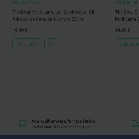
THE BODY SHOP
THE BODY S
Íntimos
Higiene
The Body Shop Jamaican Black Castor Oil
The Body Sh
íntima
Ativador de Caracóis Nutritivo 200ml
Purificante
e
16,90 €
10,90 €
Cuidados
Copos
ADICIONAR
ADICIONA
ADICIONAR
menstruais,
À
LISTA
pensos
DE
e
DESEJOS
tampões
Incontinência
Suplementos
Primeiros
Socorros
Pensos
Aconselhamento farmacêutico
Compressas,
Profissionais dedicados para ajudar
Ligaduras,