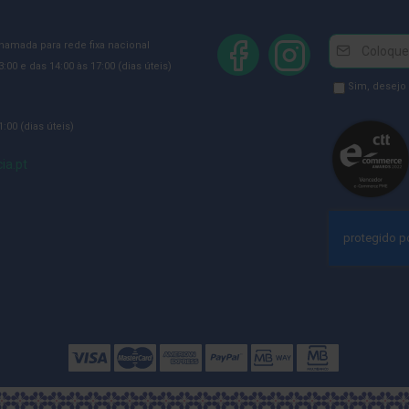
Newsletter
Inscreva-
chamada para rede fixa nacional
se
:00 e das 14:00 às 17:00 (dias úteis)
na
Newsletter
Sim, desejo
Newsletter:
GDPR
:00 (dias úteis)
Consent
ia.pt