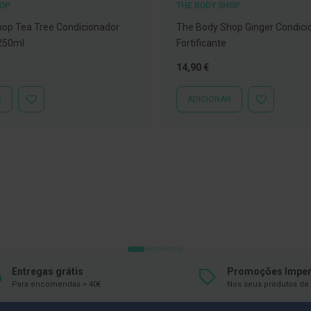
HOP
THE BODY SHOP
op Tea Tree Condicionador
The Body Shop Ginger Condici
 250ml
Fortificante
14,90 €
R
ADICIONAR
ADICIONAR
ADICIONAR
À
À
LISTA
LISTA
DE
DE
DESEJOS
DESEJOS
Entregas grátis
Promoções Imper
Para encomendas > 40€
Nos seus produtos de 