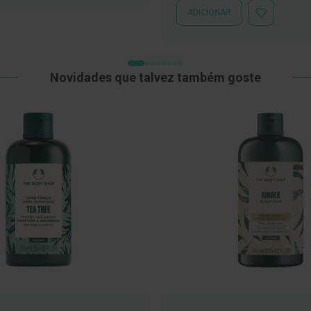
LISTA
ADICIONAR
ADICIONAR
DE
À
DESEJOS
LISTA
DE
DESEJOS
Novidades que talvez também goste