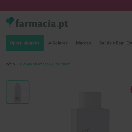
Oportunidades
☀️
Solares
Marcas
Saúde
Oportunidades
☀️ Solares
Marcas
Saúde e Bem-Es
e
Bem-
Estar
Início
D'Aveia Shampoo Neutro 200ml
Higiene
Oral
Escovas
Saltar
Pastas
para
dentífricas
o
final
Escovilhões
da
e
Galeria
Raspadores
de
de
imagens