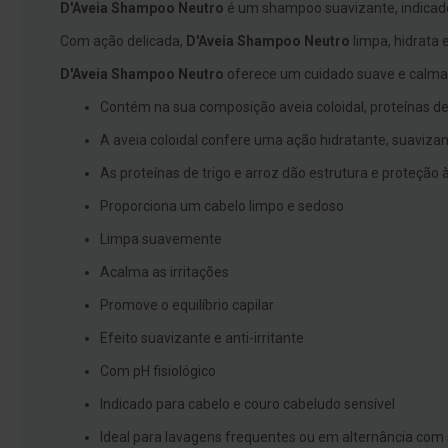
D'Aveia Shampoo Neutro
é um shampoo suavizante, indicado
branqueamento
Com ação delicada,
D'Aveia Shampoo Neutro
limpa, hidrata 
Covid-
D'Aveia Shampoo Neutro
oferece um cuidado suave e calma
19
Máscaras
Contém na sua composição aveia coloidal, proteínas de 
e
A aveia coloidal confere uma ação hidratante, suavizan
Viseiras
As proteínas de trigo e arroz dão estrutura e proteção à
Desinfetantes
Proporciona um cabelo limpo e sedoso
Testes
Limpa suavemente
Acessórios
Acalma as irritações
Luvas
Promove o equilíbrio capilar
Podologia
Pés
Efeito suavizante e anti-irritante
e
Com pH fisiológico
pernas
cansadas
Indicado para cabelo e couro cabeludo sensível
Palmilhas
Ideal para lavagens frequentes ou em alternância co