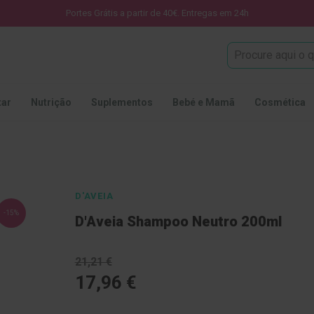
Portes Grátis a partir de 40€. Entregas em 24h
Procura
tar
Nutrição
Suplementos
Bebé e Mamã
Cosmética
D'AVEIA
-15%
D'Aveia Shampoo Neutro 200ml
21,21 €
17,96 €