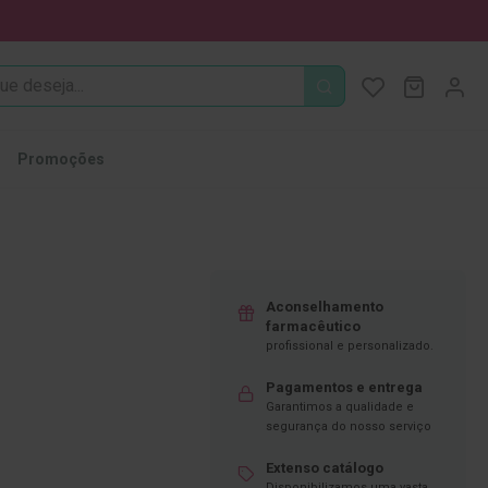
PROCURA
O Meu Ca
MODIFI
Promoções
Aconselhamento
farmacêutico
profissional e personalizado.
Pagamentos e entrega
Garantimos a qualidade e
segurança do nosso serviço
Extenso catálogo
Disponibilizamos uma vasta