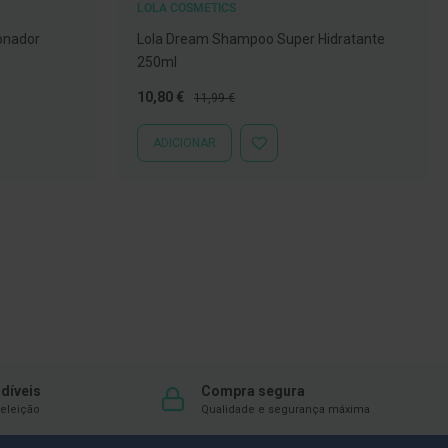
LOLA COSMETICS
onador
Lola Dream Shampoo Super Hidratante
250ml
Preço
Preço
10,80 €
11,99 €
Especial
Normal
ADICIONAR
ADICIONAR
À
LISTA
DE
DESEJOS
díveis
Compra segura
eleição
Qualidade e segurança máxima