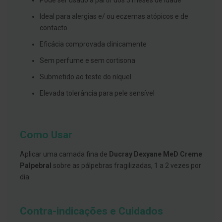
Pode ser usado a partir dos 3 meses de idade
s
d
Ideal para alergias e/ ou eczemas atópicos e de
e
n
contacto
t
á
Eficácia comprovada clinicamente
r
i
Sem perfume e sem cortisona
o
s
Submetido ao teste do níquel
A
Elevada tolerância para pele sensível
f
e
ç
õ
e
Como Usar
s
d
a
Aplicar uma camada fina de
Ducray Dexyane MeD Creme
b
Palpebral
sobre as pálpebras fragilizadas, 1 a 2 vezes por
o
dia.
c
a
e
M
Contra-indicações e Cuidados
a
u