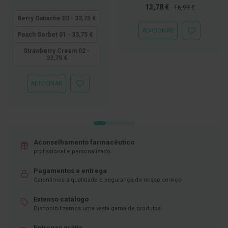
baixo
Preço
Preço
13,78 €
16,99 €
D
quanto
Especial
Normal
Berry Ganache 03 - 33,75 €
e
s
ADICIONAR
ADICIONAR
Peach Sorbet 01 - 33,75 €
i
À
n
LISTA
Strawberry Cream 02 -
f
33,75 €
DE
e
DESEJOS
t
a
ADICIONAR
n
ADICIONAR
t
À
e
LISTA
s
DE
DESEJOS
T
e
Aconselhamento farmacêutico
s
profissional e personalizado.
t
e
s
Pagamentos e entrega
Garantimos a qualidade e segurança do nosso serviço
A
c
Extenso catálogo
e
Disponibilizamos uma vasta gama de produtos
s
s
Entregas grátis