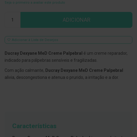
Seja o primeiro a avaliar este produto
E
s
Qtd
c
ADICIONAR
o
v
i
l
Adicionar à Lista de Desejos
h
õ
e
Ducray Dexyane MeD Creme Palpebral
é um creme reparador,
s
indicado para pálpebras sensíveis e fragilizadas.
e
R
Com ação calmante,
Ducray Dexyane MeD Creme Palpebral
a
s
alivia, descongestiona e atenua o prurido, a irritação e a dor.
p
a
d
o
r
e
s
d
e
Características
l
í
n