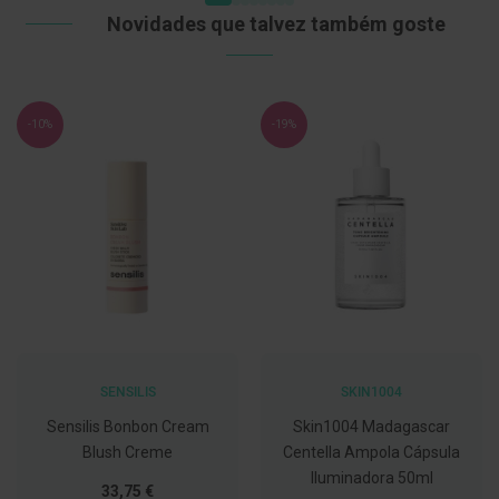
Novidades que talvez também goste
C
o
v
i
d
-
-10%
-19%
1
9
M
á
s
c
a
r
a
s
e
V
i
SENSILIS
SKIN1004
s
e
Sensilis Bonbon Cream
Skin1004 Madagascar
i
Blush Creme
Centella Ampola Cápsula
r
a
Iluminadora 50ml
s
Tão
33,75 €