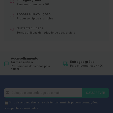
ó
Para encomendas > 40€
r
i
o
Trocas e Devoluções
s
Processo rápido e simples
L
Sustentabilidade
u
Temos práticas de redução de desperdício
v
a
s
P
o
Aconselhamento
d
Entregas grátis
farmacêutico
o
Para encomendas > 40€
Profissionais dedicados para
ajudar
l
o
g
i
a
Newsletter
Inscreva-
SUBSCREVER
se
P
é
na
Newsletter
Sim, desejo receber a newsletter da farmácia.pt com promoções,
s
Newsletter:
GDPR
campanhas e novidades.
e