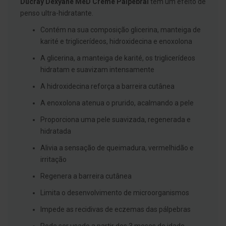
Ducray Dexyane MeD Creme Palpebral
tem um efeito de
g
penso ultra-hidratante.
u
a
Contém na sua composição glicerina, manteiga de
C
karité e triglicerídeos, hidroxidecina e enoxolona
o
l
A glicerina, a manteiga de karité, os triglicerídeos
u
hidratam e suavizam intensamente
t
ó
A hidroxidecina reforça a barreira cutânea
r
i
A enoxolona atenua o prurido, acalmando a pele
o
s
Proporciona uma pele suavizada, regenerada e
e
e
hidratada
l
i
Alivia a sensação de queimadura, vermelhidão e
x
irritação
i
r
Regenera a barreira cutânea
e
s
Limita o desenvolvimento de microorganismos
F
Impede as recidivas de eczemas das pálpebras
i
o