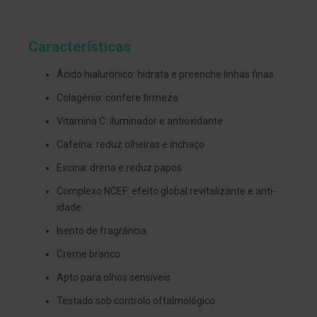
g
u
a
Características
C
o
Ácido hialurónico: hidrata e preenche linhas finas
l
u
Colagénio: confere firmeza
t
ó
Vitamina C: iluminador e antioxidante
r
i
Cafeína: reduz olheiras e inchaço
o
s
Escina: drena e reduz papos
e
e
Complexo NCEF: efeito global revitalizante e anti-
l
i
idade
x
i
Isento de fragrância
r
e
Creme branco
s
Apto para olhos sensíveis
F
i
Testado sob controlo oftalmológico
o