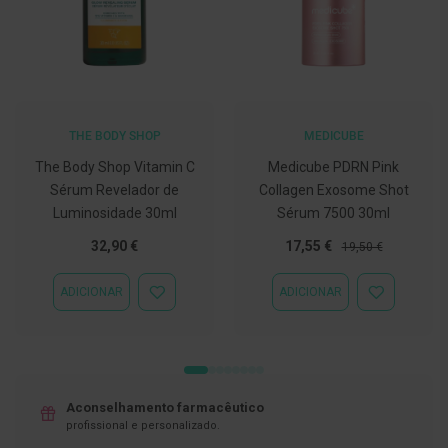
C
o
v
i
d
-
1
THE BODY SHOP
MEDICUBE
9
The Body Shop Vitamin C
Medicube PDRN Pink
M
Sérum Revelador de
Collagen Exosome Shot
á
Luminosidade 30ml
Sérum 7500 30ml
s
c
Preço
Preço
32,90 €
17,55 €
a
19,50 €
r
Especial
Normal
a
ADICIONAR
ADICIONAR
s
ADICIONAR
ADICIONAR
e
À
À
V
LISTA
LISTA
i
DE
DE
s
DESEJOS
DESEJOS
e
i
r
Aconselhamento farmacêutico
a
profissional e personalizado.
s