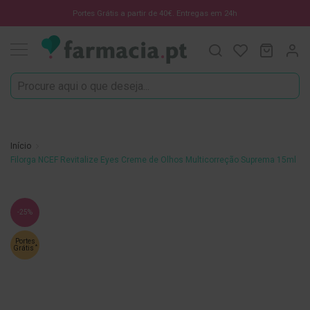
Oportunidades
Portes Grátis a partir de 40€. Entregas em 24h
Procura
O Meu C
MODIF
☀️
Solares
Marcas
Saúde
e
Início
Bem-
Filorga NCEF Revitalize Eyes Creme de Olhos Multicorreção Suprema 15ml
Estar
H
Saltar
i
-25%
g
para
i
o
Portes
e
*
Grátis
final
n
da
e
O
Galeria
r
de
a