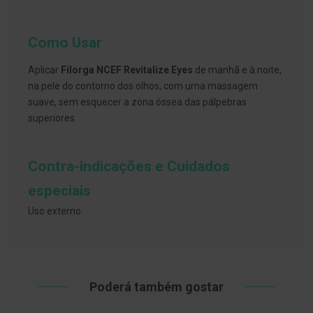
s
d
e
n
Como Usar
t
á
r
Aplicar
Filorga NCEF
Revitalize Eyes
de manhã e à noite,
i
na pele do contorno dos olhos, com uma massagem
o
suave, sem esquecer a zona óssea das pálpebras
s
superiores.
A
f
e
ç
Contra-indicações e Cuidados
õ
e
especiais
s
d
Uso externo.
a
b
o
c
a
e
M
Poderá também gostar
a
u