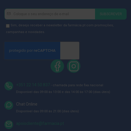
ó
r
i
Newsletter
Inscreva-
SUBSCREVER
o
se
s
na
Newsletter
Sim, desejo receber a newsletter da farmácia.pt com promoções,
L
Newsletter:
GDPR
campanhas e novidades.
u
Consent
v
a
s
P
o
d
o
l
+351 22 14 50 837
- chamada para rede fixa nacional
o
g
Disponível das 09:00 às 13:00 e das 14:00 às 17:00 (dias úteis)
i
a
Chat Online
Disponível das 09:00 às 21:00 (dias úteis)
P
é
s
apoiocliente@farmacia.pt
e