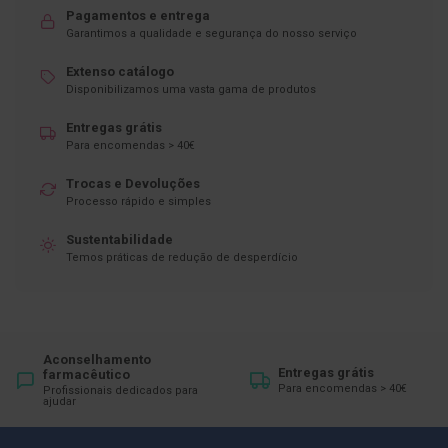
Pagamentos e entrega
D
Garantimos a qualidade e segurança do nosso serviço
e
s
Extenso catálogo
i
Disponibilizamos uma vasta gama de produtos
n
f
e
Entregas grátis
t
Para encomendas > 40€
a
n
Trocas e Devoluções
t
Processo rápido e simples
e
s
Sustentabilidade
T
Temos práticas de redução de desperdício
e
s
t
e
s
Aconselhamento
A
Entregas grátis
farmacêutico
c
Para encomendas > 40€
Profissionais dedicados para
ajudar
e
s
s