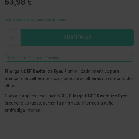
63,98 €
E
s
c
Seja o primeiro a avaliar este produto
o
v
Qtd
i
ADICIONAR
l
h
õ
e
s
Adicionar à Lista de Desejos
e
R
Filorga NCEF Revitalize Eyes
é um cuidado intensivo para
a
s
atenuar o envelhecimento, os papos e as olheiras no contorno dos
p
olhos.
a
d
Com o complexo exclusivo NCEF,
Filorga NCEF Revitalize Eyes
o
r
preenche as rugas, aumenta a firmeza e tem uma ação
e
antifadiga intensa.
s
d
e
l
í
n