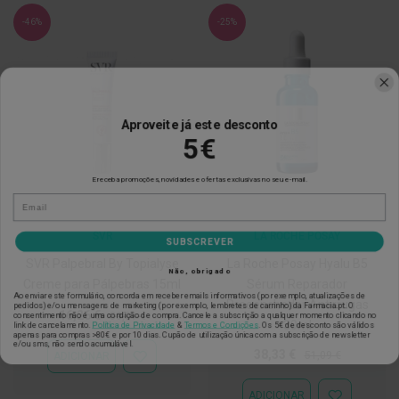
h
á
-46%
-25%
l
i
t
o
P
Aproveite já este desconto
r
5€
ó
t
e
E receba promoções, novidades e ofertas exclusivas no seu e-mail.
s
e
E-mail
s
d
SVR
LA ROCHE POSAY
e
SUBSCREVER
n
SVR Palpebral By Topialyse
La Roche Posay Hyalu B5
t
Não, obrigado
á
Creme para Pálpebras 15ml
Sérum Reparador
r
Ao enviar este formulário, concorda em receber emails informativos (por exemplo, atualizações de
Preeenchedor Antirrugas
pedidos) e/ou mensagens de marketing (por exemplo, lembretes de carrinho) da Farmacia.pt. O
i
Preço
Preço
consentimento não é uma condição de compra. Cancele a subscrição a qualquer momento clicando no
16,26 €
30,01 €
a
link de cancelamento.
Política de Privacidade
&
Termos e Condições
.
Os 5€ de desconto são válidos
30ml
Especial
Normal
apenas para compras >80€ e por 10 dias. Cupão de utilização única com a subscrição de newsletter
s
e/ou sms, não sendo acumulável.
e
Preço
Preço
38,33 €
51,09 €
ADICIONAR
ADICIONAR
P
Especial
Normal
À
r
LISTA
o
ADICIONAR