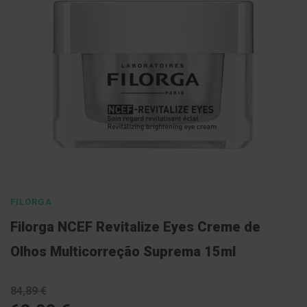
imagens
l
E
s
c
o
v
a
s
P
a
s
t
Saltar
a
s
para
d
o
FILORGA
e
n
início
Filorga NCEF Revitalize Eyes Creme de
t
da
í
Galeria
f
Olhos Multicorreção Suprema 15ml
r
de
i
imagens
c
84,89 €
a
s