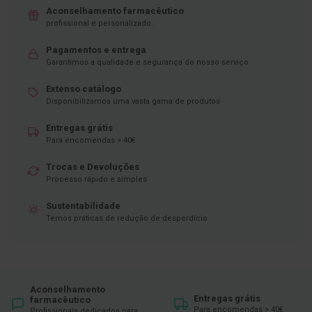
Aconselhamento farmacêutico
D
profissional e personalizado.
e
s
Pagamentos e entrega
i
Garantimos a qualidade e segurança do nosso serviço
n
f
e
Extenso catálogo
t
Disponibilizamos uma vasta gama de produtos
a
n
Entregas grátis
t
Para encomendas > 40€
e
s
Trocas e Devoluções
T
Processo rápido e simples
e
s
Sustentabilidade
t
Temos práticas de redução de desperdício
e
s
A
c
e
Aconselhamento
s
Entregas grátis
farmacêutico
s
Para encomendas > 40€
Profissionais dedicados para