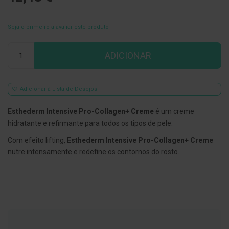
E
s
Seja o primeiro a avaliar este produto
c
o
v
Qtd
ADICIONAR
i
l
h
õ
e
Adicionar à Lista de Desejos
s
e
Esthederm Intensive Pro-Collagen+ Creme
é um creme
R
a
hidratante e refirmante para todos os tipos de pele.
s
p
Com efeito lifting,
Esthederm Intensive Pro-Collagen+ Creme
a
nutre intensamente e redefine os contornos do rosto.
d
o
r
e
s
d
e
l
í
n