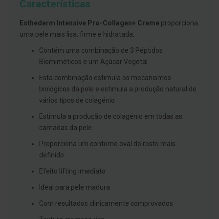
Características
g
u
a
Esthederm Intensive Pro-Collagen+ Creme
proporciona
uma pele mais lisa, firme e hidratada.
C
o
Contém uma combinação de 3 Péptidos
l
Biomiméticos e um Açúcar Vegetal
u
t
ó
Esta combinação estimula os mecanismos
r
biológicos da pele e estimula a produção natural de
i
vários tipos de colagénio
o
s
Estimula a produção de colagénio em todas as
e
e
camadas da pele
l
i
Proporciona um contorno oval do rosto mais
x
definido
i
r
Efeito lifting imediato
e
s
Ideal para pele madura
F
Com resultados clinicamente comprovados
i
o