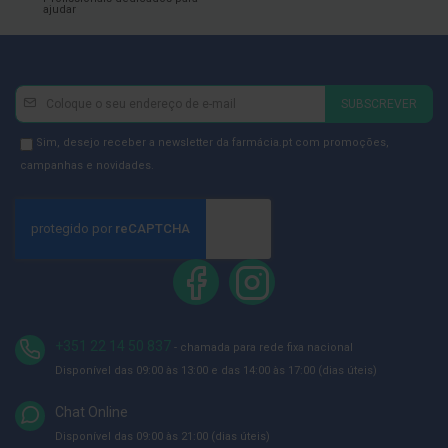
ó
ajudar
r
i
o
s
Newsletter
Inscreva-
L
SUBSCREVER
se
u
v
na
Newsletter
Sim, desejo receber a newsletter da farmácia.pt com promoções,
a
Newsletter:
GDPR
campanhas e novidades.
s
Consent
P
o
d
o
l
o
g
i
+351 22 14 50 837
a
- chamada para rede fixa nacional
Disponível das 09:00 às 13:00 e das 14:00 às 17:00 (dias úteis)
P
é
Chat Online
s
e
Disponível das 09:00 às 21:00 (dias úteis)