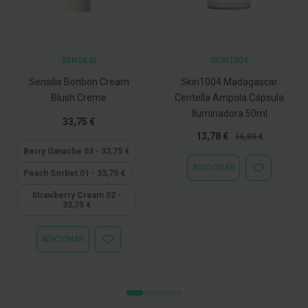
C
o
v
i
SENSILIS
SKIN1004
d
-
Sensilis Bonbon Cream
Skin1004 Madagascar
1
Blush Creme
Centella Ampola Cápsula
9
Iluminadora 50ml
Tão
33,75 €
M
baixo
Preço
Preço
13,78 €
á
16,99 €
s
quanto
Especial
Normal
Berry Ganache 03 - 33,75 €
c
ADICIONAR
a
ADICIONAR
Peach Sorbet 01 - 33,75 €
r
À
a
LISTA
Strawberry Cream 02 -
s
33,75 €
DE
e
DESEJOS
V
i
ADICIONAR
ADICIONAR
s
À
e
LISTA
i
DE
r
DESEJOS
a
s