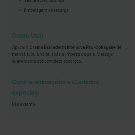
Textura cremosa rica
s
d
Embalagem de recarga
e
n
t
á
r
Como Usar
i
o
s
Aplicar o
Creme
Esthederm Intensive Pro-Collagen+
de
manhã e/ou à noite, após a limpeza da pele. Massajar
A
f
suavemente até completa absorção.
e
ç
õ
e
Contra-indicações e Cuidados
s
d
especiais
a
b
o
Uso externo.
c
a
e
M
a
u