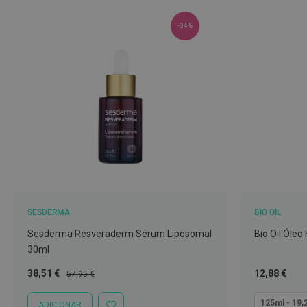
Nariz
-34%
e
Garganta
Sexualidade
Preservativos
Lubrificantes
Acessórios
Suplementos
alimentares
Testes
de
SESDERMA
BIO OIL
gravidez
Sesderma Resveraderm Sérum Liposomal
Bio Oil Óleo
Testes
30ml
de
Preço
Preço
Tão
38,51 €
12,88 €
57,95 €
ovulação
Especial
Normal
baixo
Diversos
quanto
125ml - 19,
ADICIONAR