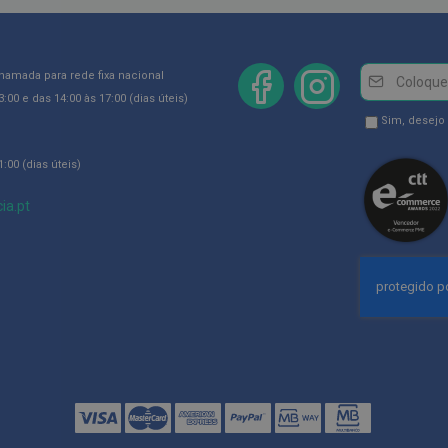
Newsletter
Inscreva-
chamada para rede fixa nacional
se
:00 e das 14:00 às 17:00 (dias úteis)
na
Newsletter
Sim, desejo
Newsletter:
GDPR
:00 (dias úteis)
Consent
ia.pt