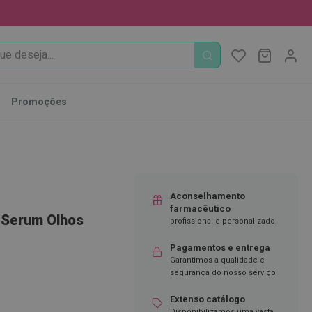
PROCURA
O Meu Ca
MODIFI
Promoções
Aconselhamento
farmacêutico
 Serum Olhos
profissional e personalizado.
Pagamentos e entrega
Garantimos a qualidade e
segurança do nosso serviço
Extenso catálogo
Disponibilizamos uma vasta