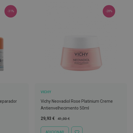
-31%
-28%
VICHY
Reparador
Vichy Neovadiol Rose Platinium Creme
Antienvelhecimento 50ml
Preço
Preço
29,93 €
41,30 €
Especial
Normal
ADICIONAR