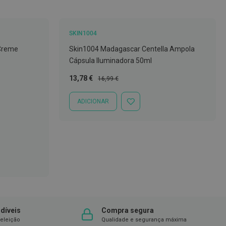
SKIN1004
 Creme
Skin1004 Madagascar Centella Ampola
Cápsula Iluminadora 50ml
Preço
Preço
13,78 €
16,99 €
Especial
Normal
ADICIONAR
ADICIONAR
À
LISTA
DE
DESEJOS
díveis
Compra segura
eleição
Qualidade e segurança máxima