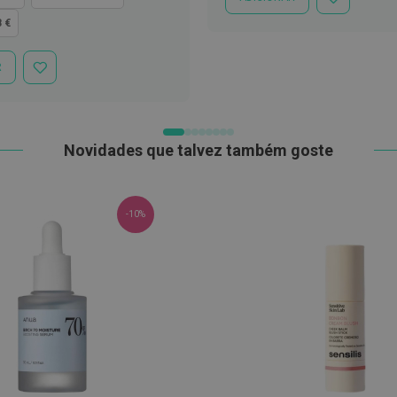
ADICIONAR
À
8 €
LISTA
DE
DESEJOS
R
ADICIONAR
À
LISTA
DE
DESEJOS
Novidades que talvez também goste
-10%