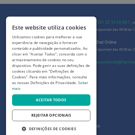
Adesivos
Limpeza
e
Blog
+351 22 14 50 837
- 
desinfeção
Este website utiliza cookies
Disponível das 09:00 às 13
Quem somos
de
Utilizamos cookies para melhorar a sua
feridas
Como comprar
Chat Online
experiência de navegação e fornecer
conteúdo e publicidade personalizados. Ao
Disponível das 09:00 às 21
Queimaduras,
Perguntas frequentes
clicar em "Aceitar Todos", concorda com o
Cicatrizantes
armazenamento de cookies no seu
Termos e condições
apoiocliente@farmac
e
dispositivo. Pode gerir as suas definições de
Nódoas
cookies clicando em "Definições de
Prazos de devolução e trocas
Cookies". Para mais informações, consulte
Negras
Definições de Privacidade
as nossas Definições de Privacidade.
Saber
Alívio
mais
da
ACEITAR TODOS
dor
Repelentes
REJEITAR OPCIONAIS
e
Picadas
©
7SKIN LDA 2026
- Todos os direitos reservados
DEFINIÇÕES DE COOKIES