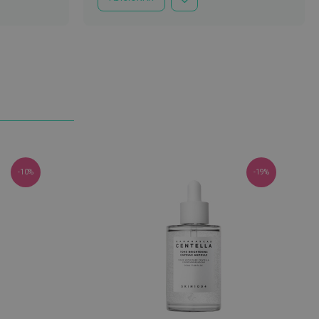
ADICIONAR
À
LISTA
DE
DESEJOS
-10%
-19%