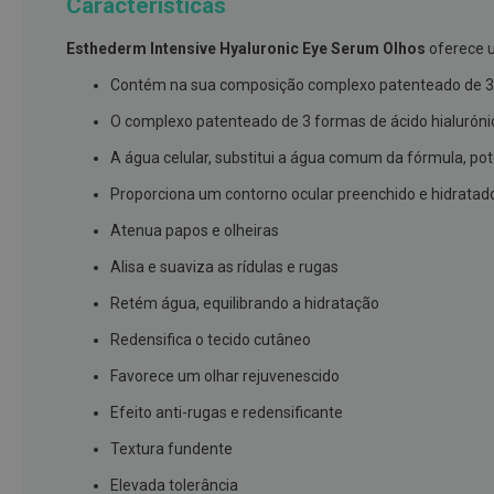
Características
branqueamento
Esthederm Intensive Hyaluronic Eye Serum Olhos
oferece u
Covid-
19
Contém na sua composição complexo patenteado de 3 fo
Máscaras
O complexo patenteado de 3 formas de ácido hialurónic
e
A água celular, substitui a água comum da fórmula, po
Viseiras
Proporciona um contorno ocular preenchido e hidratad
Desinfetantes
Atenua papos e olheiras
Testes
Alisa e suaviza as rídulas e rugas
Acessórios
Retém água, equilibrando a hidratação
Luvas
Redensifica o tecido cutâneo
Podologia
Pés
Favorece um olhar rejuvenescido
e
Efeito anti-rugas e redensificante
pernas
cansadas
Textura fundente
Palmilhas
Elevada tolerância