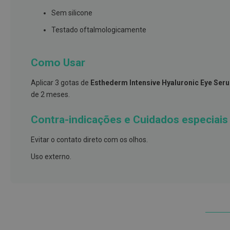
e
Sem silicone
proteções
Testado oftalmologicamente
Meias
de
descanso
Como Usar
Gretas,
Aplicar 3 gotas de
Esthederm Intensive Hyaluronic Eye Ser
Calosidades
de 2 meses.
e
Secura
Contra-indicações e Cuidados especiais
Desodorizantes
e
Evitar o contato direto com os olhos.
Antitranspirantes
Uso externo.
Antifúngicos
Cuidados
das
unhas
Utensílios