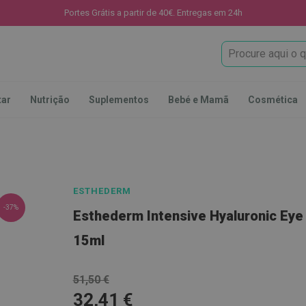
Portes Grátis a partir de 40€. Entregas em 24h
Procura
tar
Nutrição
Suplementos
Bebé e Mamã
Cosmética
ESTHEDERM
-37%
Esthederm Intensive Hyaluronic Eye
15ml
51,50 €
32,41 €