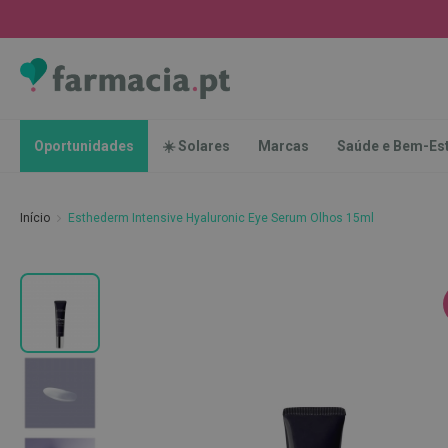
Oportunidades
☀️
Solares
Marcas
Saúde
Oportunidades
☀️ Solares
Marcas
Saúde e Bem-Es
e
Bem-
Estar
Início
Esthederm Intensive Hyaluronic Eye Serum Olhos 15ml
Higiene
Oral
Escovas
Saltar
Pastas
para
dentífricas
o
final
Escovilhões
da
e
Galeria
Raspadores
de
de
imagens