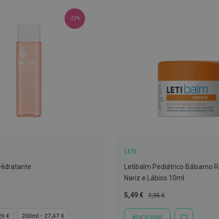
-23%
LETI
 Hidratante
Letibalm Pediátrico Bálsamo 
Nariz e Lábios 10ml
Preço
Preço
5,49 €
7,95 €
Especial
Normal
26 €
200ml - 27,47 €
ADICIONAR