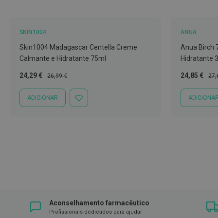
Íntimos
Higiene
íntima
SKIN1004
ANUA
e
Skin1004 Madagascar Centella Creme
Anua Birch 
Cuidados
Calmante e Hidratante 75ml
Hidratante 
Copos
Preço
Preço
Preço
Pre
24,29 €
24,85 €
26,99 €
27,
menstruais,
Especial
Normal
Especial
Nor
pensos
ADICIONAR
ADICIONA
ADICIONAR
e
À
tampões
LISTA
DE
Incontinência
DESEJOS
Suplementos
Primeiros
Socorros
Pensos
Compressas,
Aconselhamento farmacêutico
Ligaduras,
Profissionais dedicados para ajudar