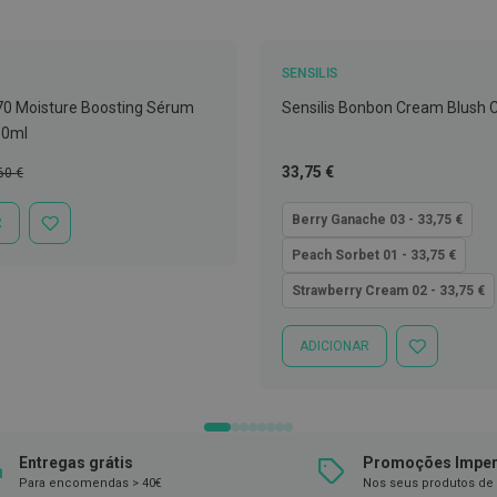
SENSILIS
70 Moisture Boosting Sérum
Sensilis Bonbon Cream Blush
30ml
ço
Tão
33,75 €
60 €
mal
baixo
quanto
Berry Ganache 03 - 33,75 €
R
ADICIONAR
À
Peach Sorbet 01 - 33,75 €
LISTA
DE
Strawberry Cream 02 - 33,75 €
DESEJOS
ADICIONAR
ADICIONAR
À
LISTA
DE
DESEJOS
Entregas grátis
Promoções Imper
Para encomendas > 40€
Nos seus produtos de 