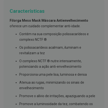
g
u
Características
a
C
Filorga Meso Mask Máscara Antienvelhecimento
o
oferece um cuidado complementar anti-idade.
l
u
Contém na sua composição polissacarídeos e
t
ó
complexo NCTF ®
r
i
Os polissacarídeos acalmam, iluminam e
o
revitalizam a tez
s
e
O complexo NCTF ® nutre intensamente,
e
l
potenciando a ação anti-envelhecimento
i
x
Proporciona uma pele lisa, luminosa e densa
i
r
Atenua as rugas, minimizando os sinais de
e
envelhecimento
s
Promove o alívio de irritações, apaziguando a pele
F
i
Promove a luminosidade da tez, combatendo os
o