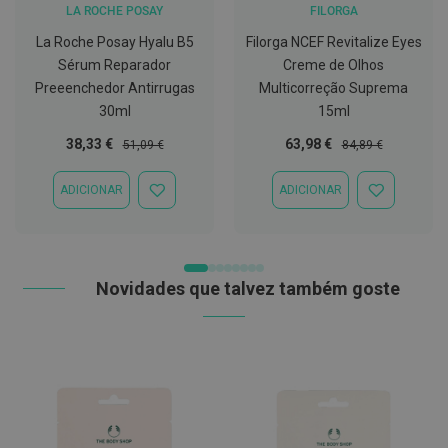
t
LA ROCHE POSAY
FILORGA
e
La Roche Posay Hyalu B5
Filorga NCEF Revitalize Eyes
t
o
Sérum Reparador
Creme de Olhos
r
Preeenchedor Antirrugas
Multicorreção Suprema
e
s
30ml
15ml
Preço
Preço
Preço
Preço
K
38,33 €
63,98 €
51,09 €
84,89 €
i
Especial
Normal
Especial
Normal
t
ADICIONAR
ADICIONAR
s
ADICIONAR
ADICIONAR
d
À
À
e
LISTA
LISTA
b
DE
DE
r
DESEJOS
DESEJOS
a
Novidades que talvez também goste
n
q
u
e
a
m
e
n
t
o