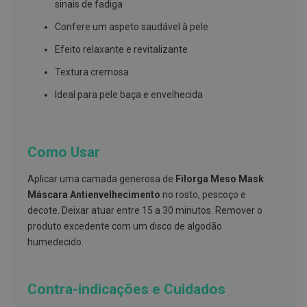
s
sinais de fadiga
d
e
Confere um aspeto saudável à pele
n
t
Efeito relaxante e revitalizante
á
r
Textura cremosa
i
o
Ideal para pele baça e envelhecida
s
A
f
e
Como Usar
ç
õ
Aplicar uma camada generosa de
Filorga Meso Mask
e
s
Máscara Antienvelhecimento
no rosto, pescoço e
d
decote. Deixar atuar entre 15 a 30 minutos. Remover o
a
b
produto excedente com um disco de algodão
o
humedecido.
c
a
e
M
Contra-indicações e Cuidados
a
u