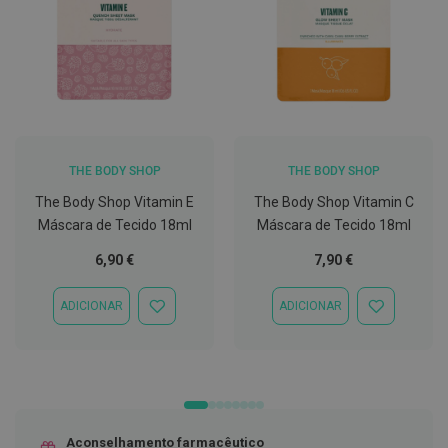
C
o
v
i
d
-
1
9
THE BODY SHOP
THE BODY SHOP
M
á
The Body Shop Vitamin E
The Body Shop Vitamin C
s
Máscara de Tecido 18ml
Máscara de Tecido 18ml
c
a
6,90 €
7,90 €
r
a
s
ADICIONAR
ADICIONAR
e
ADICIONAR
ADICIONAR
V
À
À
i
LISTA
LISTA
s
DE
DE
e
DESEJOS
DESEJOS
i
r
a
s
Aconselhamento farmacêutico