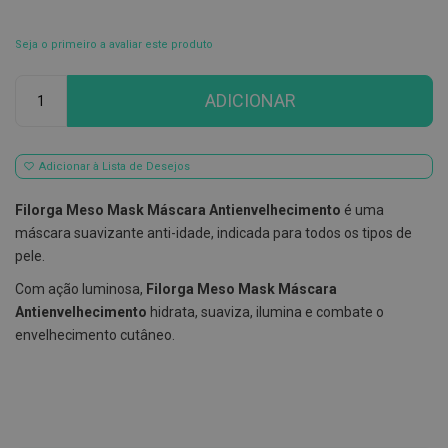
E
s
Seja o primeiro a avaliar este produto
c
o
Qtd
v
ADICIONAR
i
l
h
õ
Adicionar à Lista de Desejos
e
s
e
Filorga Meso Mask Máscara Antienvelhecimento
é uma
R
máscara suavizante anti-idade, indicada para todos os tipos de
a
s
pele.
p
a
Com ação luminosa,
Filorga Meso Mask Máscara
d
Antienvelhecimento
hidrata, suaviza, ilumina e combate o
o
r
envelhecimento cutâneo.
e
s
d
e
l
í
n