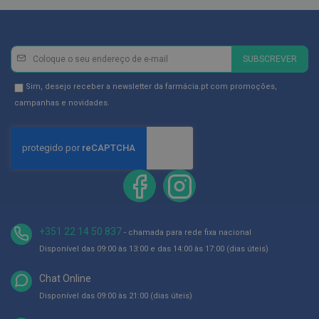
ó
r
i
o
s
Newsletter
Inscreva-
SUBSCREVER
se
L
u
na
Newsletter
Sim, desejo receber a newsletter da farmácia.pt com promoções,
v
Newsletter:
GDPR
campanhas e novidades.
a
s
Consent
P
o
d
o
l
o
g
+351 22 14 50 837
- chamada para rede fixa nacional
i
a
Disponível das 09:00 às 13:00 e das 14:00 às 17:00 (dias úteis)
P
Chat Online
é
Disponível das 09:00 às 21:00 (dias úteis)
s
e