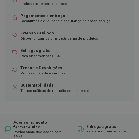
profissional e personalizado.
D
e
Pagamentos e entrega
s
Garantimos a qualidade e segurança do nosso serviço
i
n
Extenso catálogo
f
e
Disponibilizamos uma vasta gama de produtos
t
a
Entregas grátis
n
Para encomendas > 40€
t
e
Trocas e Devoluções
s
Processo rápido e simples
T
e
Sustentabilidade
s
Temos práticas de redução de desperdício
t
e
s
A
c
Aconselhamento
e
Entregas grátis
farmacêutico
s
Para encomendas > 40€
Profissionais dedicados para
s
ajudar