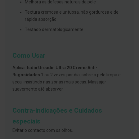
s
Melhora as defesas naturais da pele
d
e
Textura cremosa e untuosa, não gordurosa e de
n
rápida absorção
t
á
Testado dermatologicamente
r
i
o
s
Como Usar
A
f
e
Aplicar
Isdin Ureadin Ultra 20 Creme Anti-
ç
Rugosidades
1 ou 2 vezes por dia, sobre a pele limpa e
õ
e
seca, insistindo nas zonas mais secas. Massajar
s
suavemente até absorver.
d
a
b
o
Contra-indicações e Cuidados
c
a
especiais
e
M
Evitar o contacto com os olhos.
a
u