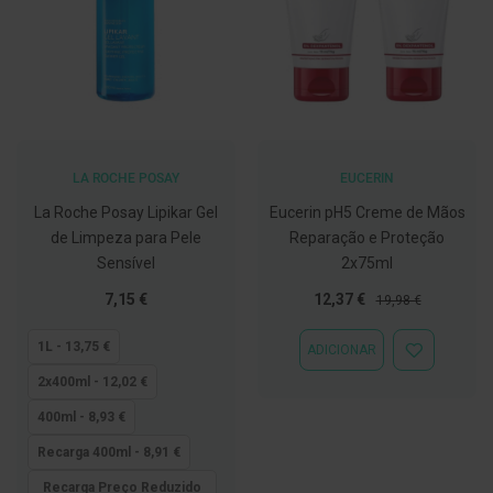
C
o
v
i
d
-
1
9
LA ROCHE POSAY
EUCERIN
M
La Roche Posay Lipikar Gel
Eucerin pH5 Creme de Mãos
á
s
de Limpeza para Pele
Reparação e Proteção
c
Sensível
2x75ml
a
r
Tão
Preço
Preço
7,15 €
12,37 €
19,98 €
a
baixo
Especial
Normal
s
quanto
e
1L - 13,75 €
ADICIONAR
ADICIONAR
V
À
i
2x400ml - 12,02 €
LISTA
s
DE
e
400ml - 8,93 €
DESEJOS
i
r
Recarga 400ml - 8,91 €
a
s
Recarga Preço Reduzido