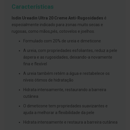
g
Características
u
a
Isdin Ureadin Ultra 20 Creme Anti-Rugosidades
é
C
especialmente indicado para zonas muito secas e
o
rugosas, como mãos,pés, cotovelos e joelhos.
l
u
Formulado com 20% de ureia e dimeticone
t
ó
A ureia, com propriedades esfoliantes, reduz a pele
r
i
áspera e as rugosidades, deixando-a novamente
o
fina e flexível
s
e
A ureia também retém a água e restabelece os
e
l
níveis ótimos de hidratação
i
x
Hidrata intensamente, restaurando a barreira
i
cutânea
r
e
O dimeticone tem propriedades suavizantes e
s
ajuda a melhorar a flexibilidade da pele
F
i
Hidrata intensamente e restaura a barreira cutânea
o