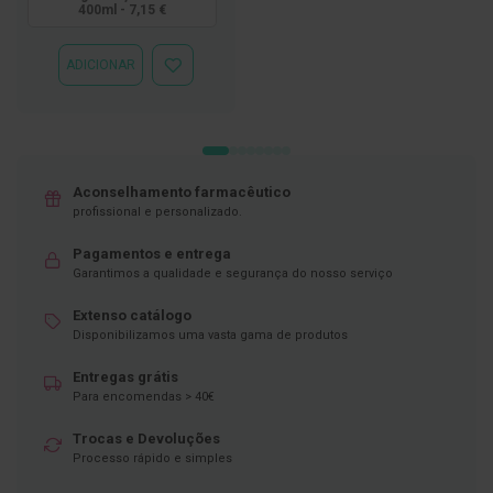
400ml - 7,15 €
D
e
s
ADICIONAR
ADICIONAR
i
À
n
LISTA
f
DE
e
DESEJOS
t
a
n
Aconselhamento farmacêutico
t
profissional e personalizado.
e
s
Pagamentos e entrega
Garantimos a qualidade e segurança do nosso serviço
T
e
Extenso catálogo
s
t
Disponibilizamos uma vasta gama de produtos
e
s
Entregas grátis
Para encomendas > 40€
A
c
Trocas e Devoluções
e
Processo rápido e simples
s
s