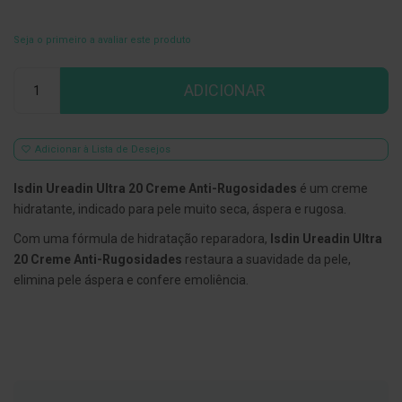
E
s
Seja o primeiro a avaliar este produto
c
o
Qtd
v
ADICIONAR
i
l
h
õ
Adicionar à Lista de Desejos
e
s
e
Isdin Ureadin Ultra 20 Creme Anti-Rugosidades
é um creme
R
hidratante, indicado para pele muito seca, áspera e rugosa.
a
s
Com uma fórmula de hidratação reparadora,
Isdin Ureadin Ultra
p
a
20 Creme Anti-Rugosidades
restaura a suavidade da pele,
d
elimina pele áspera e confere emoliência.
o
r
e
s
d
e
l
í
n