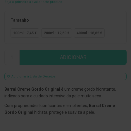
Seja o primeiro a avaliar este produto
E
s
c
Tamanho
o
v
i
100ml - 7,45 €
200ml - 12,60 €
400ml - 18,62 €
l
h
õ
e
Qtd
s
ADICIONAR
e
R
a
s
Adicionar à Lista de Desejos
p
a
d
Barral Creme Gordo Original
é um creme gordo hidratante,
o
indicado para o cuidado intensivo da pele muito seca.
r
e
Com propriedades lubrificantes e emolientes,
Barral Creme
s
d
Gordo Original
hidrata, protege e suaviza a pele.
e
l
í
n