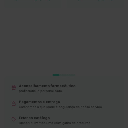
À
À
LISTA
LISTA
D
DE
DE
e
DESEJOS
DESEJOS
s
i
n
f
e
t
a
n
t
e
s
T
e
s
Aconselhamento farmacêutico
t
e
profissional e personalizado.
s
Pagamentos e entrega
A
Garantimos a qualidade e segurança do nosso serviço
c
e
Extenso catálogo
s
Disponibilizamos uma vasta gama de produtos
s