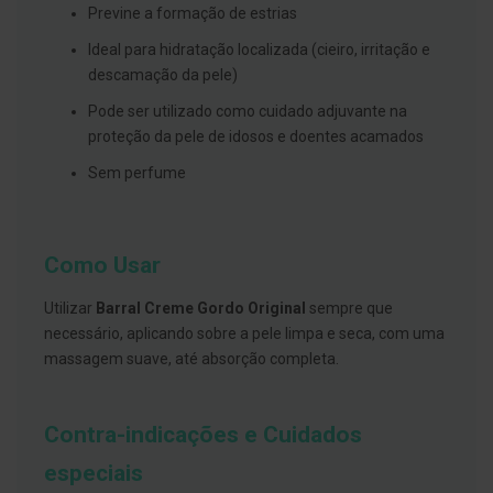
s
Previne a formação de estrias
d
e
Ideal para hidratação localizada (cieiro, irritação e
n
t
descamação da pele)
á
r
Pode ser utilizado como cuidado adjuvante na
i
proteção da pele de idosos e doentes acamados
o
s
Sem perfume
A
f
e
ç
Como Usar
õ
e
s
Utilizar
Barral Creme Gordo Original
sempre que
d
necessário, aplicando sobre a pele limpa e seca, com uma
a
massagem suave, até absorção completa.
b
o
c
a
e
Contra-indicações e Cuidados
M
a
especiais
u