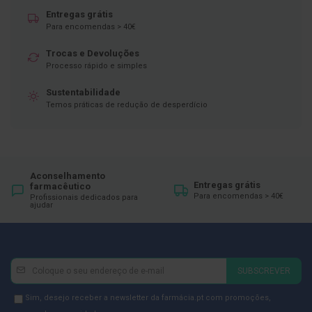
ó
r
Entregas grátis
i
Para encomendas > 40€
o
s
Trocas e Devoluções
Processo rápido e simples
L
u
Sustentabilidade
v
a
Temos práticas de redução de desperdício
s
P
o
d
Aconselhamento
o
Entregas grátis
farmacêutico
l
Para encomendas > 40€
Profissionais dedicados para
o
ajudar
g
i
a
Newsletter
Inscreva-
P
SUBSCREVER
é
se
s
na
Newsletter
Sim, desejo receber a newsletter da farmácia.pt com promoções,
e