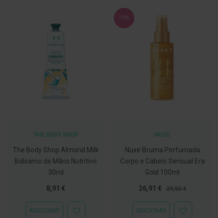
C
o
-10%
v
i
d
-
1
9
M
á
s
c
a
r
THE BODY SHOP
NUXE
a
s
The Body Shop Almond Milk
Nuxe Bruma Perfumada
e
V
Bálsamo de Mãos Nutritivo
Corpo e Cabelo Sensual Era
i
30ml
Gold 100ml
s
e
Preço
Preço
8,91 €
26,91 €
29,90 €
i
Especial
Normal
r
a
ADICIONAR
ADICIONAR
s
ADICIONAR
ADICIONAR