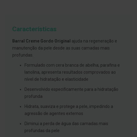
g
u
a
C
Características
o
l
u
Barral Creme Gordo Original
ajuda na regeneração e
t
manutenção da pele desde as suas camadas mais
ó
r
profundas.
i
o
Formulado com cera branca de abelha, parafina e
s
lanolina, apresenta resultados comprovados ao
e
e
nível de hidratação e elasticidade
l
i
Desenvolvido especificamente para a hidratação
x
profunda
i
r
Hidrata, suaviza e protege a pele, impedindo a
e
s
agressão de agentes externos
F
Diminui a perda de água das camadas mais
i
profundas da pele
o