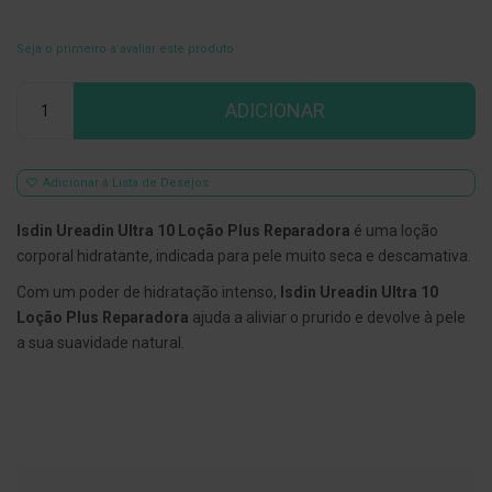
E
s
Seja o primeiro a avaliar este produto
c
o
Qtd
v
ADICIONAR
i
l
h
õ
Adicionar à Lista de Desejos
e
s
e
Isdin Ureadin Ultra 10 Loção Plus Reparadora
é uma loção
R
corporal hidratante, indicada para pele muito seca e descamativa.
a
s
Com um poder de hidratação intenso,
Isdin Ureadin Ultra 10
p
a
Loção Plus Reparadora
ajuda a aliviar o prurido e devolve à pele
d
a sua suavidade natural.
o
r
e
s
d
e
l
í
n