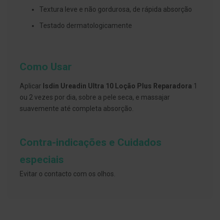
s
d
Textura leve e não gordurosa, de rápida absorção
e
n
Testado dermatologicamente
t
á
r
i
o
Como Usar
s
Aplicar
Isdin Ureadin Ultra 10 Loção Plus Reparadora
1
A
ou 2 vezes por dia, sobre a pele seca, e massajar
f
e
suavemente até completa absorção.
ç
õ
e
s
Contra-indicações e Cuidados
d
a
especiais
b
o
Evitar o contacto com os olhos.
c
a
e
M
a
u