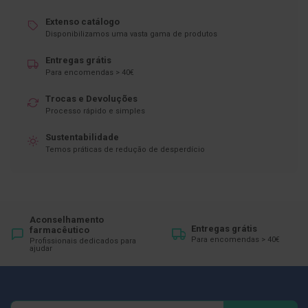
D
Extenso catálogo
e
Disponibilizamos uma vasta gama de produtos
s
i
Entregas grátis
n
Para encomendas > 40€
f
e
t
Trocas e Devoluções
a
Processo rápido e simples
n
t
Sustentabilidade
e
Temos práticas de redução de desperdício
s
T
e
s
t
e
Aconselhamento
Entregas grátis
farmacêutico
s
Para encomendas > 40€
Profissionais dedicados para
ajudar
A
c
e
s
s
Newsletter
Inscreva-