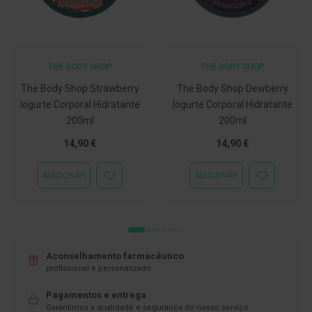
C
o
v
i
d
THE BODY SHOP
THE BODY SHOP
-
The Body Shop Strawberry
The Body Shop Dewberry
1
9
Iogurte Corporal Hidratante
Iogurte Corporal Hidratante
200ml
200ml
M
á
14,90 €
14,90 €
s
c
a
ADICIONAR
ADICIONAR
ADICIONAR
ADICIONAR
r
À
À
a
LISTA
LISTA
s
DE
DE
e
DESEJOS
DESEJOS
V
i
s
Aconselhamento farmacêutico
e
profissional e personalizado.
i
r
a
Pagamentos e entrega
s
Garantimos a qualidade e segurança do nosso serviço