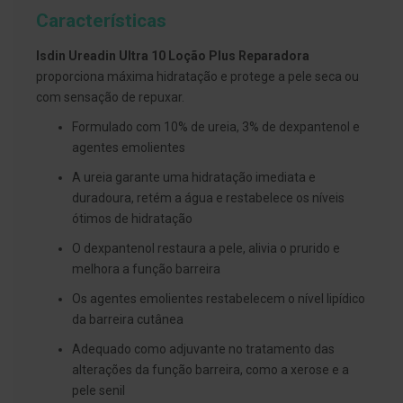
g
Características
u
a
Isdin Ureadin Ultra 10 Loção Plus Reparadora
C
proporciona máxima hidratação e protege a pele seca ou
o
com sensação de repuxar.
l
u
Formulado com 10% de ureia, 3% de dexpantenol e
t
ó
agentes emolientes
r
i
A ureia garante uma hidratação imediata e
o
duradoura, retém a água e restabelece os níveis
s
e
ótimos de hidratação
e
l
O dexpantenol restaura a pele, alivia o prurido e
i
melhora a função barreira
x
i
Os agentes emolientes restabelecem o nível lipídico
r
e
da barreira cutânea
s
Adequado como adjuvante no tratamento das
F
alterações da função barreira, como a xerose e a
i
pele senil
o