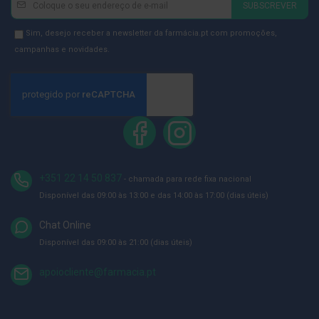
ó
SUBSCREVER
r
se
i
na
Newsletter
Sim, desejo receber a newsletter da farmácia.pt com promoções,
o
s
Newsletter:
GDPR
campanhas e novidades.
Consent
L
u
v
a
s
P
o
d
+351 22 14 50 837
- chamada para rede fixa nacional
o
Disponível das 09:00 às 13:00 e das 14:00 às 17:00 (dias úteis)
l
o
g
Chat Online
i
Disponível das 09:00 às 21:00 (dias úteis)
a
apoiocliente@farmacia.pt
P
é
s
e