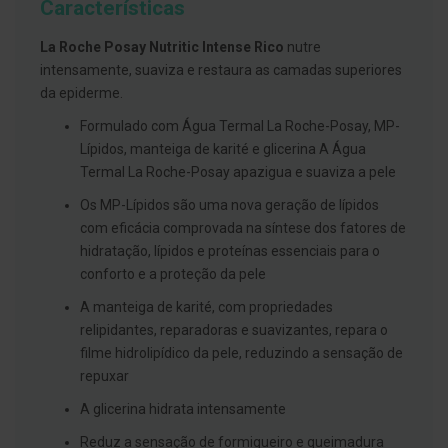
Características
g
u
a
La Roche Posay Nutritic Intense Rico
nutre
intensamente, suaviza e restaura as camadas superiores
C
da epiderme.
o
l
Formulado com Água Termal La Roche-Posay, MP-
u
t
Lípidos, manteiga de karité e glicerina A Água
ó
Termal La Roche-Posay apazigua e suaviza a pele
r
i
Os MP-Lípidos são uma nova geração de lípidos
o
s
com eficácia comprovada na síntese dos fatores de
e
hidratação, lípidos e proteínas essenciais para o
e
l
conforto e a proteção da pele
i
x
A manteiga de karité, com propriedades
i
relipidantes, reparadoras e suavizantes, repara o
r
e
filme hidrolipídico da pele, reduzindo a sensação de
s
repuxar
F
A glicerina hidrata intensamente
i
o
Reduz a sensação de formigueiro e queimadura