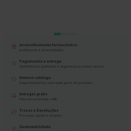
DESEJOS
DESEJOS
D
e
s
i
n
f
e
t
Aconselhamento farmacêutico
a
n
profissional e personalizado.
t
e
Pagamentos e entrega
s
Garantimos a qualidade e segurança do nosso serviço
T
Extenso catálogo
e
Disponibilizamos uma vasta gama de produtos
s
t
e
Entregas grátis
s
Para encomendas > 40€
A
Trocas e Devoluções
c
Processo rápido e simples
e
s
Sustentabilidade
s