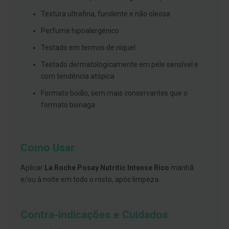
s
d
Textura ultrafina, fundente e não oleosa
e
n
Perfume hipoalergénico
t
á
Testado em termos de níquel
r
i
Testado dermatologicamente em pele sensível e
o
s
com tendência atópica
Formato boião, sem mais conservantes que o
A
f
formato bisnaga
e
ç
õ
e
s
Como Usar
d
a
b
Aplicar
La Roche Posay Nutritic Intense Rico
manhã
o
e/ou à noite em todo o rosto, após limpeza.
c
a
e
M
Contra-indicações e Cuidados
a
u