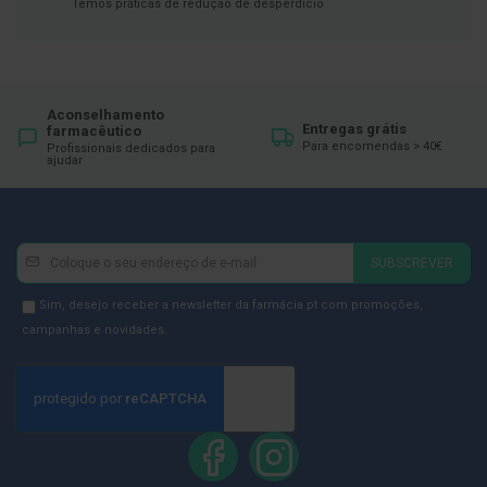
ó
Temos práticas de redução de desperdício
r
i
o
s
L
Aconselhamento
Entregas grátis
u
farmacêutico
v
Para encomendas > 40€
Profissionais dedicados para
ajudar
a
s
P
o
Newsletter
Inscreva-
d
SUBSCREVER
se
o
l
na
Newsletter
Sim, desejo receber a newsletter da farmácia.pt com promoções,
o
Newsletter:
GDPR
campanhas e novidades.
g
Consent
i
a
P
é
s
e