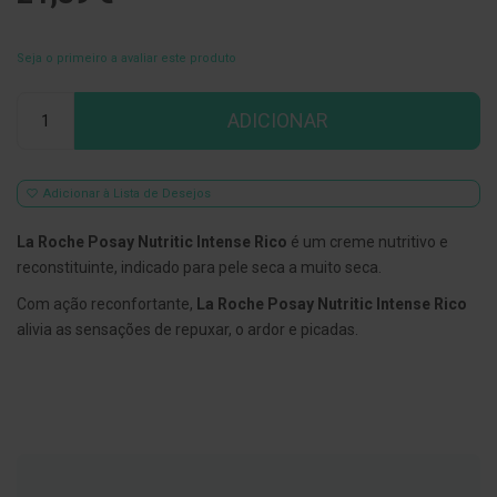
E
s
Seja o primeiro a avaliar este produto
c
o
v
Qtd
ADICIONAR
i
l
h
õ
e
Adicionar à Lista de Desejos
s
e
La Roche Posay Nutritic Intense Rico
é um creme nutritivo e
R
a
reconstituinte, indicado para pele seca a muito seca.
s
p
Com ação reconfortante,
La Roche Posay Nutritic Intense Rico
a
alivia as sensações de repuxar, o ardor e picadas.
d
o
r
e
s
d
e
l
í
n