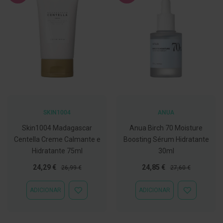
C
o
v
i
d
-
1
9
M
á
s
SKIN1004
ANUA
c
a
Skin1004 Madagascar
Anua Birch 70 Moisture
r
a
Centella Creme Calmante e
Boosting Sérum Hidratante
s
Hidratante 75ml
30ml
e
V
Preço
Preço
Preço
Preço
24,29 €
24,85 €
26,99 €
27,60 €
i
Especial
Normal
Especial
Normal
s
e
ADICIONAR
ADICIONAR
ADICIONAR
ADICIONAR
i
À
À
r
LISTA
LISTA
a
DE
DE
s