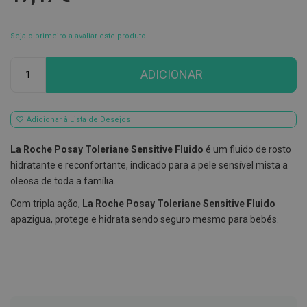
E
s
Seja o primeiro a avaliar este produto
c
o
v
Qtd
ADICIONAR
i
l
h
õ
e
Adicionar à Lista de Desejos
s
e
La Roche Posay Toleriane Sensitive Fluido
é um fluido de rosto
R
a
hidratante e reconfortante, indicado para a pele sensível mista a
s
oleosa de toda a família.
p
a
Com tripla ação,
La Roche Posay Toleriane Sensitive Fluido
d
o
apazigua, protege e hidrata sendo seguro mesmo para bebés.
r
e
s
d
e
l
í
n