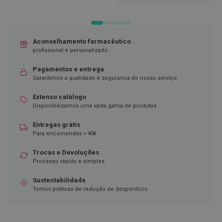
LISTA
DE
D
DESEJOS
e
s
i
Aconselhamento farmacêutico
n
profissional e personalizado.
f
e
t
Pagamentos e entrega
a
Garantimos a qualidade e segurança do nosso serviço
n
t
Extenso catálogo
e
Disponibilizamos uma vasta gama de produtos
s
Entregas grátis
T
Para encomendas > 40€
e
s
t
Trocas e Devoluções
e
Processo rápido e simples
s
Sustentabilidade
A
Temos práticas de redução de desperdício
c
e
s
s