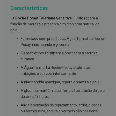
g
u
Características
a
La Roche Posay Toleriane Sensitive Fluido
repara a
C
função de barreira e preserva o microbioma natural da
o
l
pele.
u
t
Formulado com prebióticos, Água Termal La Roche-
ó
Posay, niacinamida e glicerina
r
i
Os prebióticos fortificam e protegem a barreira
o
s
cutanea
e
e
A Água Termal La Roche-Posay acalma as
l
irritações e suaviza intensamente
i
x
A niacinamida apazigua, repara e suaviza a pele
i
r
A glicerina mantém o conforto e hidratação da pele
e
s
durante 48 horas
F
Alivia a sensação de repuxamento, ardor, picadas
i
ou formigueiro, secura e vermelhidão ocasional
o