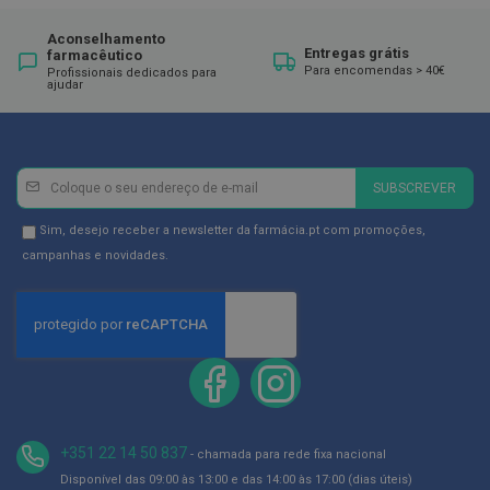
ó
r
i
Aconselhamento
Entregas grátis
farmacêutico
o
Para encomendas > 40€
s
Profissionais dedicados para
ajudar
L
u
v
a
Newsletter
Inscreva-
s
SUBSCREVER
se
P
na
Newsletter
Sim, desejo receber a newsletter da farmácia.pt com promoções,
o
Newsletter:
GDPR
campanhas e novidades.
d
Consent
o
l
o
g
i
a
P
é
+351 22 14 50 837
- chamada para rede fixa nacional
s
e
Disponível das 09:00 às 13:00 e das 14:00 às 17:00 (dias úteis)