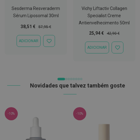
t
Sesderma Resveraderm
Vichy Liftactiv Collagen
e
t
Sérum Liposomal 30ml
Specialist Creme
o
Antienvelhecimento 50ml
r
Preço
Preço
38,51 €
57,95 €
e
Especial
Normal
Preço
Preço
25,94 €
s
42,90 €
Especial
Normal
ADICIONAR
ADICIONAR
K
ADICIONAR
À
i
ADICIONAR
LISTA
t
À
DE
s
LISTA
DESEJOS
d
DE
e
DESEJOS
b
r
Novidades que talvez também goste
a
n
q
u
e
a
-10%
-10%
m
e
n
t
o