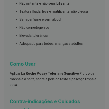
s
Não irritante e não sensibilizante
d
e
Textura fluida, leve e matificante, não oleosa
n
t
Sem perfume e sem álcool
á
r
Não comedogénico
i
o
Elevada tolerância
s
Adequado para bebés, crianças e adultos
A
f
e
ç
õ
Como Usar
e
s
d
Aplicar
La Roche Posay Toleriane Sensitive Fluido
de
a
manhã e à noite, sobre a pele do rosto e pescoço limpa e
b
o
seca.
c
a
e
M
Contra-indicações e Cuidados
a
u