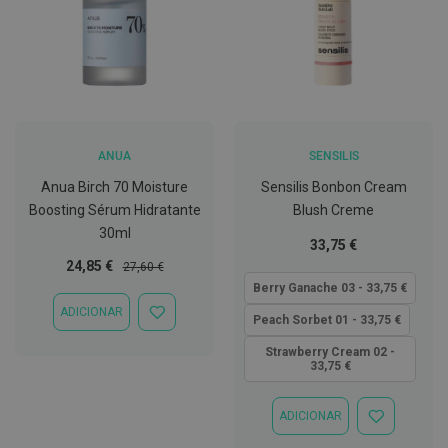
C
o
v
i
d
-
1
9
ANUA
SENSILIS
M
Anua Birch 70 Moisture
Sensilis Bonbon Cream
á
Boosting Sérum Hidratante
Blush Creme
s
c
30ml
Tão
33,75 €
a
r
baixo
Preço
Preço
24,85 €
27,60 €
a
quanto
Especial
Normal
Berry Ganache 03 - 33,75 €
s
e
ADICIONAR
ADICIONAR
Peach Sorbet 01 - 33,75 €
V
À
i
LISTA
Strawberry Cream 02 -
s
33,75 €
DE
e
DESEJOS
i
r
ADICIONAR
a
ADICIONAR
s
À