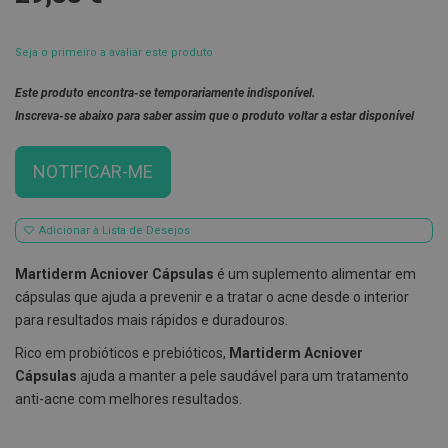
E
s
Seja o primeiro a avaliar este produto
c
o
v
Este produto encontra-se temporariamente indisponível.
i
Inscreva-se abaixo para saber assim que o produto voltar a estar disponível
l
h
õ
NOTIFICAR-ME
e
s
e
R
Adicionar à Lista de Desejos
a
s
p
Martiderm Acniover Cápsulas
é um suplemento alimentar em
a
cápsulas que ajuda a prevenir e a tratar o acne desde o interior
d
o
para resultados mais rápidos e duradouros.
r
e
Rico em probióticos e prebióticos,
Martiderm Acniover
s
Cápsulas
ajuda a manter a pele saudável para um tratamento
d
e
anti-acne com melhores resultados.
l
í
n