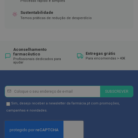
ó
Processo rápido e simples
r
i
Sustentabilidade
o
Temos práticas de redução de desperdício
s
L
u
v
a
Aconselhamento
s
Entregas grátis
farmacêutico
Para encomendas > 40€
Profissionais dedicados para
ajudar
P
o
d
o
l
Newsletter
Inscreva-
o
SUBSCREVER
se
g
i
na
Newsletter
Sim, desejo receber a newsletter da farmácia.pt com promoções,
a
Newsletter:
GDPR
campanhas e novidades.
Consent
P
é
s
e