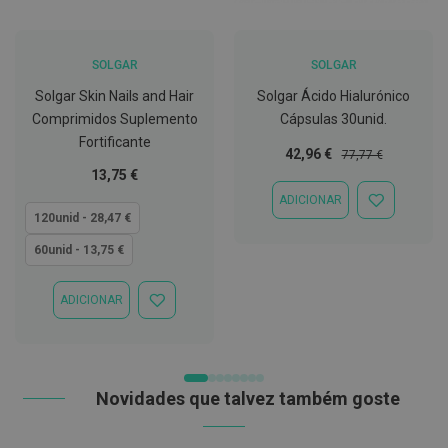
t
e
t
o
SOLGAR
SOLGAR
r
e
Solgar Skin Nails and Hair
Solgar Ácido Hialurónico
s
Comprimidos Suplemento
Cápsulas 30unid.
Fortificante
K
Preço
Preço
42,96 €
77,77 €
i
Especial
Normal
Tão
13,75 €
t
s
baixo
ADICIONAR
d
ADICIONAR
quanto
120unid - 28,47 €
e
À
b
LISTA
60unid - 13,75 €
r
DE
a
DESEJOS
n
ADICIONAR
q
ADICIONAR
u
À
e
LISTA
a
DE
m
DESEJOS
e
Novidades que talvez também goste
n
t
o