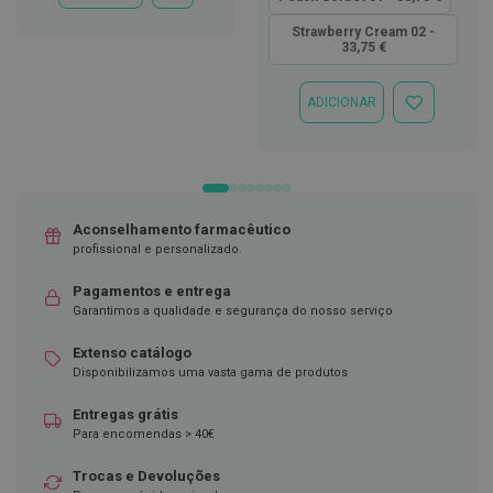
À
D
LISTA
Strawberry Cream 02 -
e
33,75 €
DE
s
DESEJOS
i
n
ADICIONAR
ADICIONAR
f
À
e
LISTA
t
DE
a
DESEJOS
n
t
e
Aconselhamento farmacêutico
s
profissional e personalizado.
T
Pagamentos e entrega
e
Garantimos a qualidade e segurança do nosso serviço
s
t
e
Extenso catálogo
s
Disponibilizamos uma vasta gama de produtos
A
Entregas grátis
c
Para encomendas > 40€
e
s
Trocas e Devoluções
s