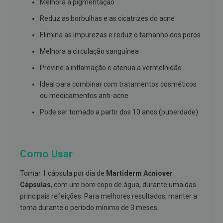
s
Melhora a pigmentação
d
e
Reduz as borbulhas e as cicatrizes do acne
n
t
Elimina as impurezas e reduz o tamanho dos poros
á
r
Melhora a circulação sanguínea
i
o
Previne a inflamação e atenua a vermelhidão
s
Ideal para combinar com tratamentos cosméticos
A
ou medicamentos anti-acne
f
e
Pode ser tomado a partir dos 10 anos (puberdade)
ç
õ
e
s
d
Como Usar
a
b
o
Tomar 1 cápsula por dia de
Martiderm Acniover
c
Cápsulas
, com um bom copo de água, durante uma das
a
e
principais refeições. Para melhores resultados, manter a
M
toma durante o período mínimo de 3 meses.
a
u