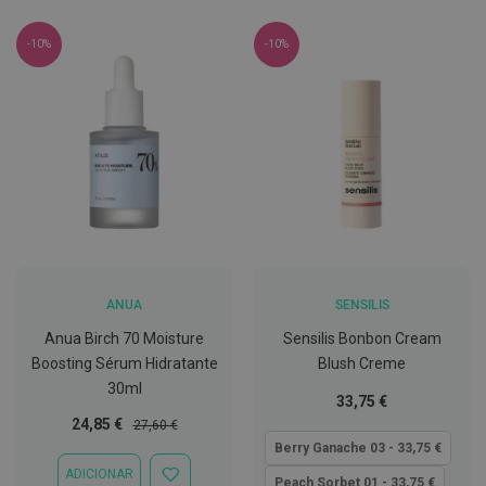
C
o
-10%
-10%
v
i
d
-
1
9
M
á
s
c
a
r
a
ANUA
SENSILIS
s
e
Anua Birch 70 Moisture
Sensilis Bonbon Cream
V
Boosting Sérum Hidratante
Blush Creme
i
30ml
s
Tão
33,75 €
e
baixo
Preço
Preço
24,85 €
i
27,60 €
r
quanto
Especial
Normal
Berry Ganache 03 - 33,75 €
a
ADICIONAR
s
ADICIONAR
Peach Sorbet 01 - 33,75 €