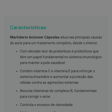
g
u
a
C
o
Características
l
u
t
Martiderm Acniover Cápsulas
atua nas principais causas
ó
do acne para um tratamento completo, desde o interior.
r
i
Com elevado teor de prebióticos e probióticos que
o
s
têm um papel fundamental no sistema imunológico
e
para manter a pele saudável
e
l
Contém vitamina C e vitamina D para reforçar o
i
x
sistema imunitário e aumentar a proteção das
i
células contra as agressões externas
r
e
Associa vitaminas do complexo B, fundamentais
s
para corrigir o acne
F
i
Controla o excesso de oleosidade
o