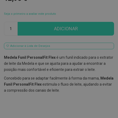
E
s
Seja o primeiro a avaliar este produto
c
o
v
Qtd
ADICIONAR
i
l
h
õ
e
Adicionar à Lista de Desejos
s
e
Medela Funil PersonalFit Flex
é um funil indicado para o extrator
R
a
de leite da Medela e que se ajusta para a ajudar a encontrar a
s
posição mais confortável e eficiente para extrair o leite.
p
a
Concebido para se adaptar facilmente à forma da mama,
Medela
d
o
Funil PersonalFit Flex
estimula o fluxo de leite, ajudando a evitar
r
a compressão dos canais de leite.
e
s
d
e
l
í
n