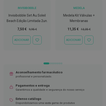
C
INVISIBOBBLE
MEDELA
o
v
Invisibobble Set Au Soleil
Medela Kit Válvulas +
i
Beach Edição Limitada 2un.
Membranas
d
-
Preço
Preço
Preço
Preço
7,50 €
11,35 €
9,95 €
13,35 €
1
Especial
Normal
Especial
Normal
9
ADICIONAR
ADICIONAR
ADICIONAR
ADICIONAR
M
À
À
á
LISTA
LISTA
s
DE
DE
c
DESEJOS
DESEJOS
a
r
a
s
Aconselhamento farmacêutico
e
profissional e personalizado.
V
i
s
Pagamentos e entrega
e
Garantimos a qualidade e segurança do nosso serviço
i
r
Extenso catálogo
a
Disponibilizamos uma vasta gama de produtos
s