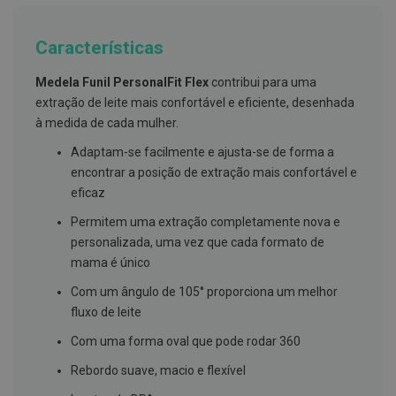
g
u
a
Características
C
Medela Funil PersonalFit Flex
contribui para uma
o
l
extração de leite mais confortável e eficiente, desenhada
u
à medida de cada mulher.
t
ó
Adaptam-se facilmente e ajusta-se de forma a
r
i
encontrar a posição de extração mais confortável e
o
eficaz
s
e
Permitem uma extração completamente nova e
e
l
personalizada, uma vez que cada formato de
i
mama é único
x
i
Com um ângulo de 105° proporciona um melhor
r
e
fluxo de leite
s
Com uma forma oval que pode rodar 360
F
i
Rebordo suave, macio e flexível
o