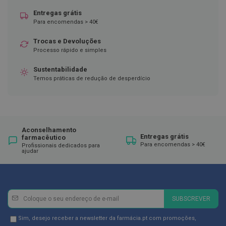
Entregas grátis
D
e
Para encomendas > 40€
s
i
Trocas e Devoluções
n
Processo rápido e simples
f
e
Sustentabilidade
t
a
Temos práticas de redução de desperdício
n
t
e
s
T
Aconselhamento
Entregas grátis
e
farmacêutico
s
Para encomendas > 40€
Profissionais dedicados para
ajudar
t
e
s
A
Newsletter
Inscreva-
c
SUBSCREVER
e
se
s
na
Newsletter
Sim, desejo receber a newsletter da farmácia.pt com promoções,
s