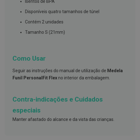
s
Isentos de BPA
d
e
Disponíveis quatro tamanhos de túnel
n
t
Contém 2 unidades
á
r
Tamanho S (21mm)
i
o
s
A
Como Usar
f
e
Seguir as instruções do manual de utilização de
Medela
ç
õ
Funil PersonalFit Flex
no interior da embalagem.
e
s
d
a
Contra-indicações e Cuidados
b
o
especiais
c
a
Manter afastado do alcance e da vista das crianças.
e
M
a
u