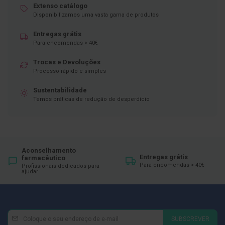
Extenso catálogo
D
Disponibilizamos uma vasta gama de produtos
e
s
Entregas grátis
i
Para encomendas > 40€
n
f
e
Trocas e Devoluções
t
Processo rápido e simples
a
n
Sustentabilidade
t
Temos práticas de redução de desperdício
e
s
T
e
s
Aconselhamento
t
Entregas grátis
farmacêutico
e
Para encomendas > 40€
Profissionais dedicados para
s
ajudar
A
c
e
s
Newsletter
Inscreva-
s
SUBSCREVER