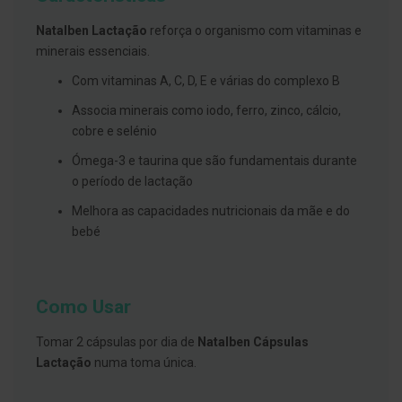
g
u
Natalben Lactação
reforça o organismo com vitaminas e
a
minerais essenciais.
C
Com vitaminas A, C, D, E e várias do complexo B
o
l
Associa minerais como iodo, ferro, zinco, cálcio,
u
t
cobre e selénio
ó
r
Ómega-3 e taurina que são fundamentais durante
i
o período de lactação
o
s
Melhora as capacidades nutricionais da mãe e do
e
e
bebé
l
i
x
i
r
Como Usar
e
s
Tomar 2 cápsulas por dia de
Natalben Cápsulas
F
Lactação
numa toma única.
i
o