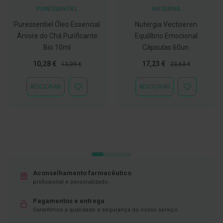
PURESSENTIEL
NUTERGIA
C
o
Puressentiel Óleo Essencial
Nutergia Vectiseren
v
Árvore do Chá Purificante
Equilíbrio Emocional
i
d
Bio 10ml
Cápsulas 60un.
-
Preço
Preço
Preço
Preço
10,28 €
17,23 €
1
13,09 €
23,63 €
9
Especial
Normal
Especial
Normal
ADICIONAR
ADICIONAR
ADICIONAR
ADICIONAR
M
À
À
á
LISTA
LISTA
s
DE
DE
c
DESEJOS
DESEJOS
a
r
a
s
e
V
i
Aconselhamento farmacêutico
s
profissional e personalizado.
e
i
Pagamentos e entrega
r
Garantimos a qualidade e segurança do nosso serviço
a
s