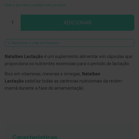
Seja o primeiro a avaliar este produto
E
s
Qtd
c
ADICIONAR
o
v
i
l
h
Adicionar à Lista de Desejos
õ
e
Natalben Lactação
é um suplemento alimentar em cápsulas que
s
e
proporciona os nutrientes essenciais para o período de lactação.
R
a
Rico em vitaminas, minerais e ómegas,
Natalben
s
Lactação
satisfaz todas as carências nutricionais da recém-
p
a
mamã durante a fase de amamentação.
d
o
r
e
s
d
e
l
í
Características
n