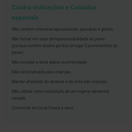
s
d
Contra-indicações e Cuidados
e
n
especiais
t
á
r
Não contém vitaminas lipossolúveis, açúcares e glúten.
i
o
Não tomar em caso de hipersensibilidade ao peixe
s
(porque contém ácidos gordos ómega-3 provenientes do
peixe).
A
f
Não exceder a dose diária recomendada.
e
ç
Não está indicado para crianças.
õ
e
Manter afastado do alcance e da vista das crianças.
s
d
Não utilizar como substituto de um regime alimentar
a
b
variado.
o
c
Conservar em local fresco e seco.
a
e
M
a
u