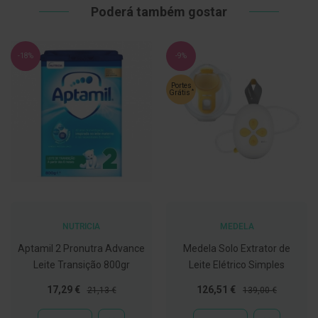
Poderá também gostar
C
o
v
i
-18%
-9%
d
-
Portes
1
*
Grátis
9
M
á
s
c
a
r
a
s
e
NUTRICIA
MEDELA
V
i
Aptamil 2 Pronutra Advance
Medela Solo Extrator de
s
Leite Transição 800gr
Leite Elétrico Simples
e
i
Preço
Preço
Preço
Preço
r
17,29 €
126,51 €
21,13 €
139,00 €
a
Especial
Normal
Especial
Normal
s