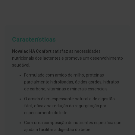
g
u
a
C
o
l
u
Características
t
ó
Novalac HA Confort
satisfaz as necessidades
r
i
nutricionais dos lactentes e promove um desenvolvimento
o
saudável.
s
e
Formulado com amido de milho, proteínas
e
l
parcialmente hidrolisadas, ácidos gordos, hidratos
i
de carbono, vitaminas e minerais essenciais
x
i
O amido é um espessante natural e de digestão
r
e
fácil, eficaz na redução da regurgitação por
s
espessamento do leite
F
Com uma composição de nutrientes específica que
i
ajuda a facilitar a digestão do bebé
o