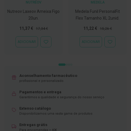
ó
NUTRÉOV
MEDELA
r
i
Nutreov Laxeov Ameixa Figo
Medela Funil PersonalFit
o
20un.
Flex Tamanho XL 2unid.
s
Preço
Preço
Preço
Preço
11,37 €
11,22 €
17,34 €
15,26 €
L
Especial
Normal
Especial
Normal
u
v
ADICIONAR
ADICIONAR
ADICIONAR
ADICIONAR
a
À
À
s
LISTA
LISTA
DE
DE
P
DESEJOS
DESEJOS
o
d
o
Aconselhamento farmacêutico
l
profissional e personalizado.
o
g
Pagamentos e entrega
i
Garantimos a qualidade e segurança do nosso serviço
a
Extenso catálogo
P
Disponibilizamos uma vasta gama de produtos
é
s
Entregas grátis
e
Para encomendas > 40€