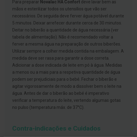
Para preparar
Novalac HA Confort
deve lavar bem as
h
á
mãos e esterilizar todos os utensílios que vão ser
l
necessários. De seguida deve ferver água potável durante
i
t
5 minutos. Deixar arrefecer durante cerca de 30 minutos.
o
Deitar no biberão a quantidade de água necessária (ver
tabela de alimentação). Não é recomendado voltar a
P
r
ferver a mesma água na preparação de outros biberões.
ó
Utilizar sempre a colher medida contida na embalagem. A
t
e
medida deve ser rasa para garantir a dose correta.
s
Adicionar a dose indicada de leite em pó à água. Medidas
e
s
a menos ou a mais para a respetiva quantidade de água
d
podem ser prejudiciais para o bebé. Fechar o biberão e
e
agitar vigorosamente de modo a dissolver bem o leite na
n
t
água. Antes de dar o biberão ao bebé é imperativo
á
verificar a temperatura do leite, vertendo algumas gotas
r
i
no pulso (temperatura máx. de 37°C).
a
s
e
P
Contra-indicações e Cuidados
r
o