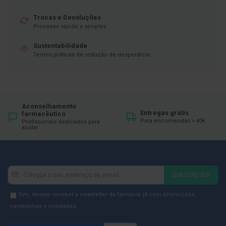
p
e
r
Trocas e Devoluções
n
Processo rápido e simples
a
s
Sustentabilidade
c
Temos práticas de redução de desperdício
a
n
s
a
d
a
s
Aconselhamento
Entregas grátis
farmacêutico
Para encomendas > 40€
Profissionais dedicados para
P
ajudar
a
l
m
i
l
Newsletter
Inscreva-
h
SUBSCREVER
a
se
s
na
Newsletter
Sim, desejo receber a newsletter da farmácia.pt com promoções,
e
p
Newsletter:
GDPR
campanhas e novidades.
r
Consent
o