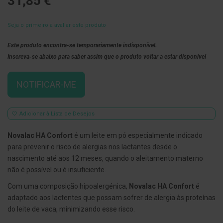
31,85 €
E
s
Seja o primeiro a avaliar este produto
c
o
v
Este produto encontra-se temporariamente indisponível.
i
Inscreva-se abaixo para saber assim que o produto voltar a estar disponível
l
h
õ
NOTIFICAR-ME
e
s
e
R
Adicionar à Lista de Desejos
a
s
p
Novalac HA Confort
é um leite em pó especialmente indicado
a
para prevenir o risco de alergias nos lactantes desde o
d
o
nascimento até aos 12 meses, quando o aleitamento materno
r
não é possível ou é insuficiente.
e
s
Com uma composição hipoalergénica,
Novalac HA Confort
é
d
e
adaptado aos lactentes que possam sofrer de alergia às proteínas
l
do leite de vaca, minimizando esse risco.
í
n