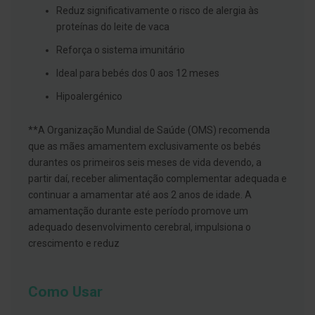
s
Reduz significativamente o risco de alergia às
d
e
proteínas do leite de vaca
n
t
Reforça o sistema imunitário
á
r
Ideal para bebés dos 0 aos 12 meses
i
o
Hipoalergénico
s
A
**A Organização Mundial de Saúde (OMS) recomenda
f
que as mães amamentem exclusivamente os bebés
e
ç
durantes os primeiros seis meses de vida devendo, a
õ
partir daí, receber alimentação complementar adequada e
e
continuar a amamentar até aos 2 anos de idade. A
s
d
amamentação durante este período promove um
a
adequado desenvolvimento cerebral, impulsiona o
b
o
crescimento e reduz
c
a
e
M
Como Usar
a
u