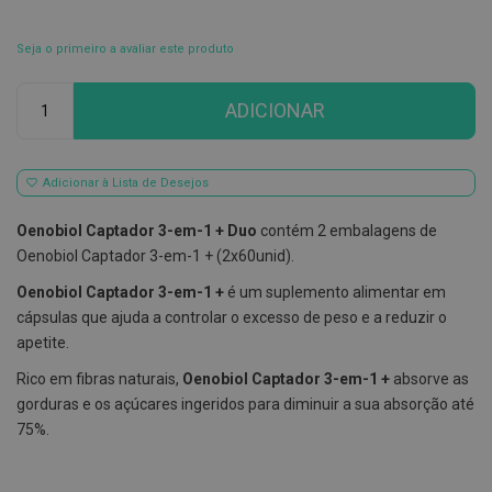
E
s
Seja o primeiro a avaliar este produto
c
o
Qtd
v
ADICIONAR
i
l
h
õ
Adicionar à Lista de Desejos
e
s
e
Oenobiol Captador 3-em-1 + Duo
contém 2 embalagens de
R
Oenobiol Captador 3-em-1 + (2x60unid).
a
s
Oenobiol Captador 3-em-1 +
é um suplemento alimentar em
p
a
cápsulas que ajuda a controlar o excesso de peso e a reduzir o
d
apetite.
o
r
Rico em fibras naturais,
Oenobiol Captador 3-em-1 +
absorve as
e
s
gorduras e os açúcares ingeridos para diminuir a sua absorção até
d
75%.
e
l
í
n