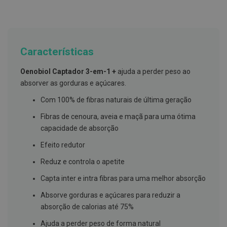
g
u
a
C
o
Características
l
u
Oenobiol Captador 3-em-1 +
ajuda a perder peso ao
t
ó
absorver as gorduras e açúcares.
r
i
Com 100% de fibras naturais de última geração
o
s
Fibras de cenoura, aveia e maçã para uma ótima
e
capacidade de absorção
e
l
Efeito redutor
i
x
i
Reduz e controla o apetite
r
e
Capta inter e intra fibras para uma melhor absorção
s
Absorve gorduras e açúcares para reduzir a
F
absorção de calorias até 75%
i
o
Ajuda a perder peso de forma natural