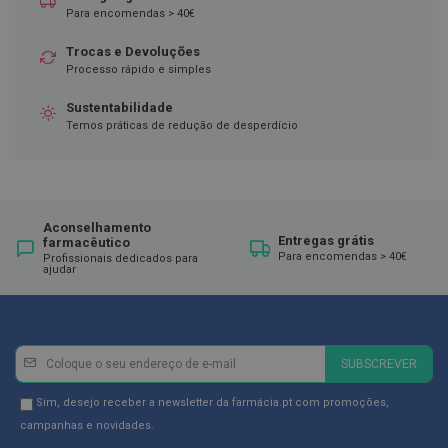
t
Para encomendas > 40€
e
ç
Trocas e Devoluções
õ
e
Processo rápido e simples
s
Sustentabilidade
M
Temos práticas de redução de desperdício
e
i
a
s
d
e
Aconselhamento
d
Entregas grátis
farmacêutico
e
Para encomendas > 40€
Profissionais dedicados para
s
ajudar
c
a
n
s
o
Newsletter
Inscreva-
SUBSCREVER
se
G
r
na
Newsletter
Sim, desejo receber a newsletter da farmácia.pt com promoções,
e
Newsletter:
GDPR
campanhas e novidades.
t
a