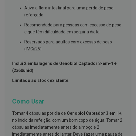
s
d
Ativa a flora intestinal para uma perda de peso
e
reforçada
n
t
Recomendado para pessoas com excesso de peso
á
r
e que têm dificuldade em seguir a dieta
i
o
Reservado para adultos com excesso de peso
s
(IMC≥25)
A
f
Inclui 2 embalagens de Oenobiol Captador 3-em-1 +
e
ç
(2x60unid).
õ
e
Limitado ao stock existente.
s
d
a
b
Como Usar
o
c
Tomar 4 cápsulas por dia de
Oenobiol Captador 3 em 1+
,
a
e
no início da refeição, com um bom copo de água. Tomar 2
M
cápsulas imediatamente antes do almoço e 2
a
u
imediatamente antes do jantar. Deve fazer uma pausa de