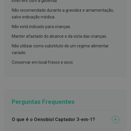
interferir com a glicemia.
t
e
Não recomendado durante a gravidez e amamentação,
t
salvo indicação médica.
o
r
e
Não está indicado para crianças.
s
Manter afastado do alcance e da vista das crianças.
K
Não utilizar como substituto de um regime alimentar
i
t
variado.
s
d
Conservar em local fresco e seco.
e
b
r
a
n
q
u
e
Perguntas Frequentes
a
m
e
n
O que é o Oenobiol Captador 3-em-1?
t
o