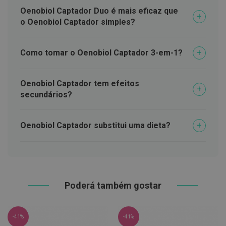
C
Oenobiol Captador Duo é mais eficaz que
o
o Oenobiol Captador simples?
v
i
d
Como tomar o Oenobiol Captador 3-em-1?
-
1
9
Oenobiol Captador tem efeitos
M
secundários?
á
s
c
a
Oenobiol Captador substitui uma dieta?
r
a
s
e
V
i
s
Poderá também gostar
e
i
r
a
-41%
-41%
s