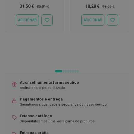
p
e
Preço
Preço
Preço
Preço
31,50 €
10,28 €
35,01 €
13,09 €
r
Especial
Normal
Especial
Normal
n
a
ADICIONAR
ADICIONAR
ADICIONAR
ADICIONAR
s
À
À
c
LISTA
LISTA
a
DE
DE
n
DESEJOS
DESEJOS
s
a
d
a
s
P
a
Aconselhamento farmacêutico
l
m
profissional e personalizado.
i
l
Pagamentos e entrega
h
Garantimos a qualidade e segurança do nosso serviço
a
s
Extenso catálogo
e
p
Disponibilizamos uma vasta gama de produtos
r
o
Entregas grátis