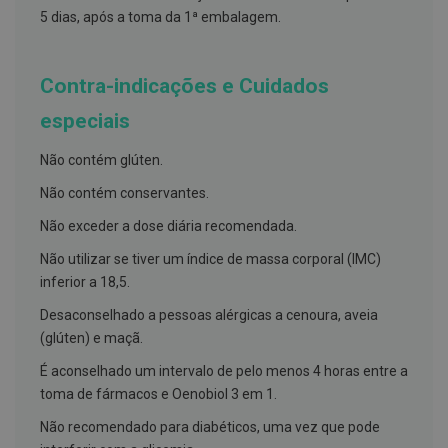
h
5 dias, após a toma da 1ª embalagem.
á
l
i
t
Contra-indicações e Cuidados
o
especiais
P
r
ó
Não contém glúten.
t
e
Não contém conservantes.
s
e
Não exceder a dose diária recomendada.
s
d
Não utilizar se tiver um índice de massa corporal (IMC)
e
inferior a 18,5.
n
t
á
Desaconselhado a pessoas alérgicas a cenoura, aveia
r
(glúten) e maçã.
i
a
É aconselhado um intervalo de pelo menos 4 horas entre a
s
toma de fármacos e Oenobiol 3 em 1.
e
P
r
Não recomendado para diabéticos, uma vez que pode
o