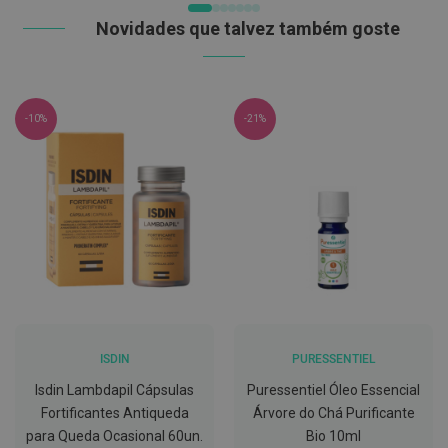
ó
r
Novidades que talvez também goste
i
o
s
L
u
-10%
-21%
v
a
s
P
o
d
o
l
o
g
i
a
ISDIN
PURESSENTIEL
P
Isdin Lambdapil Cápsulas
Puressentiel Óleo Essencial
é
Fortificantes Antiqueda
Árvore do Chá Purificante
s
e
para Queda Ocasional 60un.
Bio 10ml