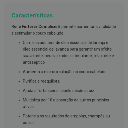
g
u
a
Características
C
René
Furterer Complexe 5
permite aumentar a vitalidade
o
l
e estimular o couro cabeludo.
u
t
Com elevado teor de óleo essencial de laranja e
ó
óleo essencial de lavanda para garantir um efeito
r
i
suavizante, neutralizador, estimulante, relaxante e
o
antisséptico
s
e
Aumenta a microcirculação no couro cabeludo
e
l
Purifica e reequilibra
i
x
Ajuda a fortalecer o cabelo desde a raíz
i
r
Multiplica por 10 a absorção de outros principios
e
s
ativos
F
Potencia os resultados de ampolas, champôs ou
i
outros
o