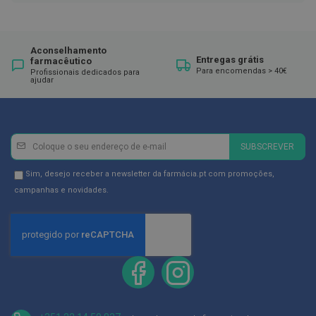
ó
r
i
o
s
Aconselhamento
Entregas grátis
farmacêutico
Para encomendas > 40€
L
Profissionais dedicados para
ajudar
u
v
a
s
Newsletter
Inscreva-
P
SUBSCREVER
se
o
d
na
Newsletter
Sim, desejo receber a newsletter da farmácia.pt com promoções,
o
Newsletter:
GDPR
campanhas e novidades.
l
Consent
o
g
i
a
P
é
s
e