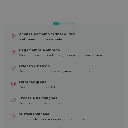
D
e
s
i
n
f
Aconselhamento farmacêutico
e
profissional e personalizado.
t
a
n
Pagamentos e entrega
t
Garantimos a qualidade e segurança do nosso serviço
e
s
Extenso catálogo
Disponibilizamos uma vasta gama de produtos
T
e
s
Entregas grátis
t
Para encomendas > 40€
e
s
Trocas e Devoluções
Processo rápido e simples
A
c
Sustentabilidade
e
Temos práticas de redução de desperdício
s
s