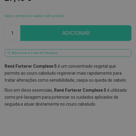
E
s
Seja o primeiro a avaliar este produto
c
o
v
Qtd
ADICIONAR
i
l
h
õ
e
Adicionar à Lista de Desejos
s
e
René Furterer Complexe 5
é um concentrado vegetal que
R
a
permite ao couro cabeludo regenerar mais rapidamente para
s
tratar alterações como sensibilidade, caspa ou queda de cabelo.
p
a
Rico em óleos essenciais,
René
Furterer Complexe 5
é utilizado
d
o
como pré-lavagem para potenciar os cuidados aplicados de
r
seguida e atuar diretamente no couro cabeludo.
e
s
d
e
l
í
n