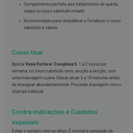
s
Complemento perfeito aos tratamentos de queda,
d
e
caspa ou couro cabeludo irritado
n
t
Recomendado para reequilibrar e fortalecer o couro
á
cabeludo e cabelo
r
i
o
s
Como Usar
A
f
e
Aplicar
René
Furterer Complexe 5
, 1 a 2 vezes por
ç
semana, no couro cabeludo seco, secção a secção, com
õ
uma massagem suave. Deixar atuar 5 a 10 minutos antes
e
s
de enxaguar abundantemente. Proceder à lavagem com o
d
champô habitual.
a
b
o
c
Contra-indicações e Cuidados
a
e
M
especiais
a
u
Evitar o contato com os olhos. É normal a sensação de