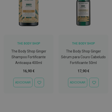
C
o
v
i
d
-
1
9
THE BODY SHOP
THE BODY SHOP
M
á
The Body Shop Ginger
The Body Shop Ginger
s
Shampoo Fortificante
Sérum para Couro Cabeludo
c
a
Anticaspa 400ml
Fortificante 50ml
r
a
16,90 €
17,90 €
s
e
V
ADICIONAR
ADICIONAR
ADICIONAR
ADICIONAR
i
À
À
s
LISTA
LISTA
e
DE
DE
i
DESEJOS
DESEJOS
r
a
s