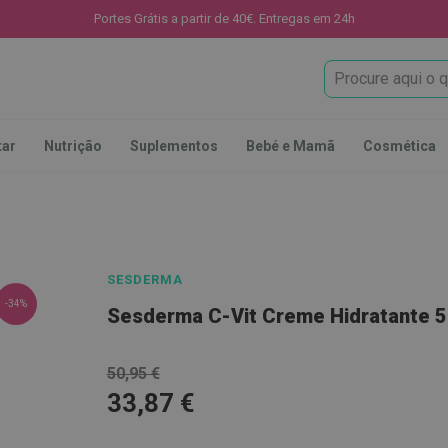
Portes Grátis a partir de 40€. Entregas em 24h
Procura
tar
Nutrição
Suplementos
Bebé e Mamã
Cosmética
SESDERMA
-34%
Sesderma C-Vit Creme Hidratante 
50,95 €
33,87 €