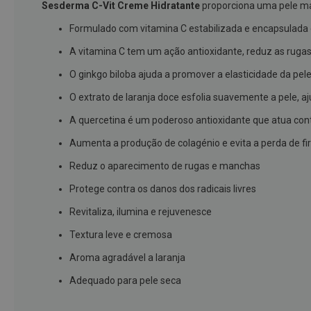
Sesderma C-Vit Creme Hidratante
proporciona uma pele mai
branqueamento
Formulado com vitamina C estabilizada e encapsulada e
Covid-
A vitamina C tem um ação antioxidante, reduz as rugas 
19
Máscaras
O ginkgo biloba ajuda a promover a elasticidade da pele
e
O extrato de laranja doce esfolia suavemente a pele, a
Viseiras
A quercetina é um poderoso antioxidante que atua cont
Desinfetantes
Aumenta a produção de colagénio e evita a perda de f
Testes
Reduz o aparecimento de rugas e manchas
Acessórios
Protege contra os danos dos radicais livres
Luvas
Revitaliza, ilumina e rejuvenesce
Podologia
Pés
Textura leve e cremosa
e
Aroma agradável a laranja
pernas
cansadas
Adequado para pele seca
Palmilhas