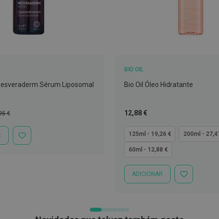
BIO OIL
esveraderm Sérum Liposomal
Bio Oil Óleo Hidratante
ço
Tão
12,88 €
95 €
mal
baixo
quanto
125ml - 19,26 €
200ml - 27,4
R
ADICIONAR
À
60ml - 12,88 €
LISTA
DE
DESEJOS
ADICIONAR
ADICIONAR
À
LISTA
DE
DESEJOS