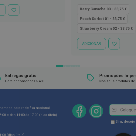
mal
baixo
quanto
Berry Ganache 03 - 33,75 €
R
ADICIONAR
À
Peach Sorbet 01 - 33,75 €
LISTA
DE
Strawberry Cream 02 - 33,75 €
DESEJOS
ADICIONAR
ADICIONAR
À
LISTA
DE
DESEJOS
Entregas grátis
Promoções Imper
Para encomendas > 40€
Nos seus produtos de 
Newsletter
Inscreva-
chamada para rede fixa nacional
se
:00 e das 14:00 às 17:00 (dias úteis)
na
Newsletter
Sim, desejo
Newsletter:
GDPR
:00 (dias úteis)
Consent