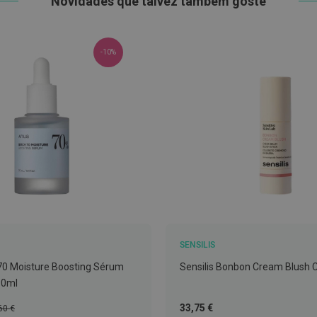
Novidades que talvez também goste
-10%
SENSILIS
70 Moisture Boosting Sérum
Sensilis Bonbon Cream Blush
30ml
ço
Tão
33,75 €
60 €