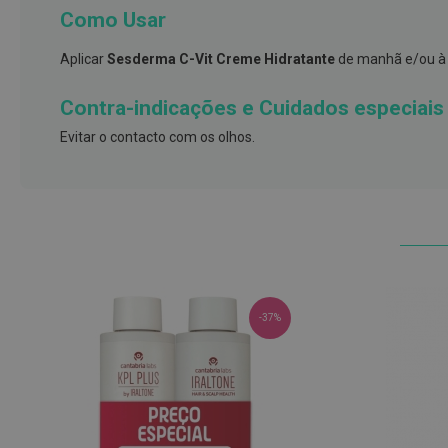
e
Como Usar
proteções
Aplicar
Sesderma C-Vit Creme Hidratante
de manhã e/ou à 
Meias
de
Contra-indicações e Cuidados especiais
descanso
Evitar o contacto com os olhos.
Gretas,
Calosidades
e
Secura
Desodorizantes
e
Antitranspirantes
-37%
Antifúngicos
Cuidados
das
unhas
Utensílios