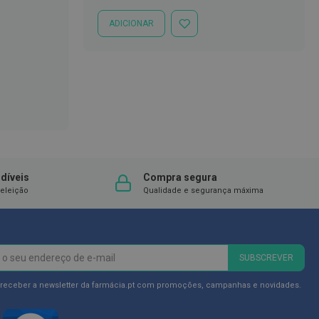
Especial
Normal
ADICIONAR
ADICIONAR
À
LISTA
DE
DESEJOS
díveis
Compra segura
eleição
Qualidade e segurança máxima
SUBSCREVER
 receber a newsletter da farmácia.pt com promoções, campanhas e novidades.