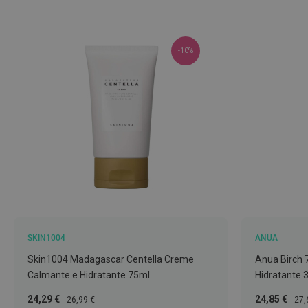
Nebulizadores
e
Auxiliares
-10%
respiratórios
Termómetros
Testes
e
material
de
diagnóstico
Material
de
enfermagem
SKIN1004
ANUA
Outros
Skin1004 Madagascar Centella Creme
Anua Birch 
Material
Calmante e Hidratante 75ml
Hidratante 
ortopédico
Preço
Preço
Preço
Pre
24,29 €
24,85 €
26,99 €
27,
Cuidados