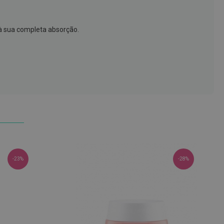
à sua completa absorção.
-23%
-28%