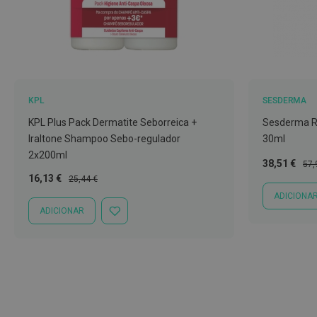
Nariz
e
Garganta
Sexualidade
Preservativos
KPL
SESDERMA
Lubrificantes
KPL Plus Pack Dermatite Seborreica +
Sesderma R
Acessórios
Iraltone Shampoo Sebo-regulador
30ml
2x200ml
Suplementos
Preço
Pre
38,51 €
57,
alimentares
Especial
Nor
Preço
Preço
16,13 €
25,44 €
Especial
Normal
ADICIONA
Testes
ADICIONAR
de
ADICIONAR
À
gravidez
LISTA
DE
Testes
DESEJOS
de
ovulação
Diversos