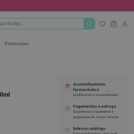
PROCURA
O Meu Ca
MODIFI
Promoções
Aconselhamento
farmacêutico
50ml
profissional e personalizado.
Pagamentos e entrega
Garantimos a qualidade e
segurança do nosso serviço
Extenso catálogo
Disponibilizamos uma vasta