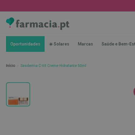
Oportunidades
☀️
Solares
Marcas
Saúde
Oportunidades
☀️ Solares
Marcas
Saúde e Bem-Es
e
Bem-
Estar
Início
Sesderma C-Vit Creme Hidratante 50ml
Higiene
Oral
Escovas
Saltar
Pastas
para
dentífricas
o
final
Escovilhões
da
e
Galeria
Raspadores
de
de
imagens