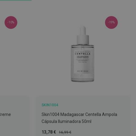
-10%
-19%
SKIN1004
 Creme
Skin1004 Madagascar Centella Ampola
Cápsula Iluminadora 50ml
Preço
Preço
13,78 €
16,99 €