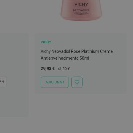
VICHY
Vichy Neovadiol Rose Platinium Creme
Antienvelhecimento 50ml
Preço
Preço
29,93 €
41,30 €
Especial
Normal
7 €
ADICIONAR
ADICIONAR
À
LISTA
DE
DESEJOS