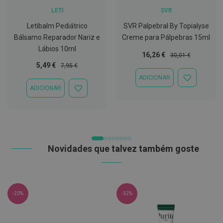
t
LETI
SVR
e
t
Letibalm Pediátrico
SVR Palpebral By Topialyse
o
Bálsamo Reparador Nariz e
Creme para Pálpebras 15ml
r
e
Lábios 10ml
s
Preço
Preço
16,26 €
30,01 €
Especial
Normal
Preço
Preço
5,49 €
7,95 €
K
Especial
Normal
ADICIONAR
i
ADICIONAR
t
ADICIONAR
À
ADICIONAR
s
LISTA
À
d
DE
LISTA
e
DESEJOS
DE
b
DESEJOS
r
a
n
Novidades que talvez também goste
q
u
e
a
m
e
-20%
-32%
n
t
o