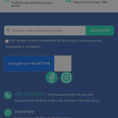
ó
Para encomendas > 40€
Profissionais dedicados para
r
ajudar
i
o
s
L
Newsletter
Inscreva-
SUBSCREVER
u
se
v
a
na
Newsletter
Sim, desejo receber a newsletter da farmácia.pt com promoções,
s
Newsletter:
GDPR
campanhas e novidades.
Consent
P
o
d
o
l
o
g
i
a
+351 22 14 50 837
- chamada para rede fixa nacional
Disponível das 09:00 às 13:00 e das 14:00 às 17:00 (dias úteis)
P
é
s
Chat Online
e