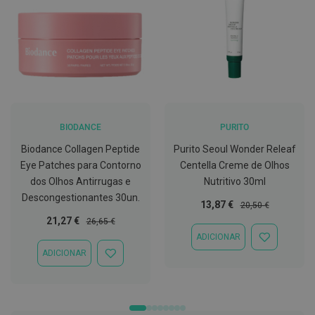
C
o
v
i
d
-
1
9
BIODANCE
PURITO
M
á
Biodance Collagen Peptide
Purito Seoul Wonder Releaf
s
c
Eye Patches para Contorno
Centella Creme de Olhos
a
dos Olhos Antirrugas e
Nutritivo 30ml
r
a
Descongestionantes 30un.
Preço
Preço
13,87 €
20,50 €
s
Especial
Normal
e
Preço
Preço
21,27 €
26,65 €
V
Especial
Normal
ADICIONAR
i
ADICIONAR
s
À
ADICIONAR
ADICIONAR
e
LISTA
À
i
DE
LISTA
r
DESEJOS
DE
a
DESEJOS
s