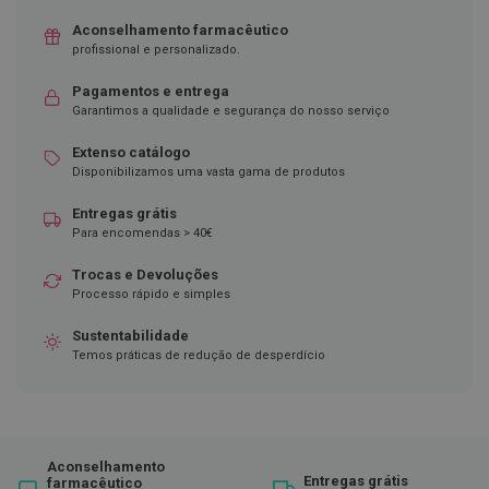
D
Aconselhamento farmacêutico
e
profissional e personalizado.
s
i
Pagamentos e entrega
n
Garantimos a qualidade e segurança do nosso serviço
f
e
t
Extenso catálogo
a
Disponibilizamos uma vasta gama de produtos
n
t
Entregas grátis
e
Para encomendas > 40€
s
Trocas e Devoluções
T
Processo rápido e simples
e
s
t
Sustentabilidade
e
Temos práticas de redução de desperdício
s
A
c
e
s
Aconselhamento
s
Entregas grátis
farmacêutico