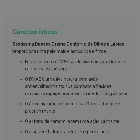
g
u
a
C
o
Características
l
u
Sesderma Daeses Creme Contorno de Olhos e Lábios
t
ó
proporciona uma pele mais elástica, lisa e firme.
r
i
Formulado com DMAE, ácido hialurónico, extrato de
o
camomila e aloé vera
s
e
O DMAE é um ativo natural com ação
e
l
antienvelhecimento que combate a flacidez,
i
diminui as rugas e promove um efeito lifting da pele
x
i
O ácido hialurónico tem uma ação hidratante e de
r
e
preenchimento
s
O extrato de camomila tem uma ação calmante
F
i
O aloé vera hidrata, acalma e repara a pele
o