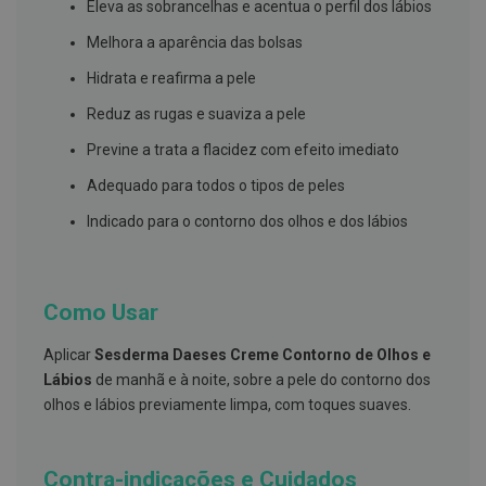
s
Eleva as sobrancelhas e acentua o perfil dos lábios
d
e
Melhora a aparência das bolsas
n
t
Hidrata e reafirma a pele
á
r
Reduz as rugas e suaviza a pele
i
o
Previne a trata a flacidez com efeito imediato
s
Adequado para todos o tipos de peles
A
f
Indicado para o contorno dos olhos e dos lábios
e
ç
õ
e
s
Como Usar
d
a
b
Aplicar
Sesderma Daeses Creme Contorno de Olhos e
o
Lábios
de manhã e à noite, sobre a pele do contorno dos
c
olhos e lábios previamente limpa, com toques suaves.
a
e
M
a
Contra-indicações e Cuidados
u