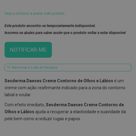
E
s
Seja o primeiro a avaliar este produto
c
o
Este produto encontra-se temporariamente indisponível.
v
i
Inscreva-se abaixo para saber assim que o produto voltar a estar disponível
l
h
õ
NOTIFICAR-ME
e
s
e
R
Adicionar à Lista de Desejos
a
s
Sesderma Daeses Creme Contorno de Olhos e Lábios
é um
p
a
creme com ação reafirmante indicado para a zona do contorno
d
labial e ocular.
o
r
Com efeito imediato,
Sesderma Daeses Creme Contorno de
e
s
Olhos e Lábios
ajuda a recuperar a elasticidade e suavidade da
d
pele bem como a reduzir rugas e papos.
e
l
í
n