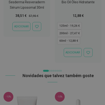
Sesderma Resveraderm
Bio Oil Óleo Hidratante
t
e
Sérum Liposomal 30ml
t
o
Preço
Preço
Tão
38,51 €
12,88 €
57,95 €
r
Especial
Normal
baixo
e
quanto
s
125ml - 19,26 €
ADICIONAR
ADICIONAR
À
200ml - 27,47 €
K
LISTA
i
DE
60ml - 12,88 €
t
DESEJOS
s
d
e
ADICIONAR
ADICIONAR
b
À
r
LISTA
a
DE
n
DESEJOS
q
u
Novidades que talvez também goste
e
a
m
e
n
-10%
-10%
t
o