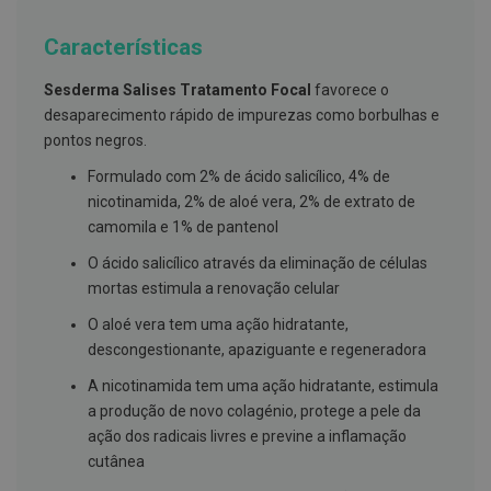
g
u
Características
a
C
Sesderma Salises Tratamento Focal
favorece o
o
desaparecimento rápido de impurezas como borbulhas e
l
u
pontos negros.
t
ó
Formulado com 2% de ácido salicílico, 4% de
r
nicotinamida, 2% de aloé vera, 2% de extrato de
i
o
camomila e 1% de pantenol
s
e
O ácido salicílico através da eliminação de células
e
mortas estimula a renovação celular
l
i
O aloé vera tem uma ação hidratante,
x
i
descongestionante, apaziguante e regeneradora
r
e
A nicotinamida tem uma ação hidratante, estimula
s
a produção de novo colagénio, protege a pele da
ação dos radicais livres e previne a inflamação
F
i
cutânea
o