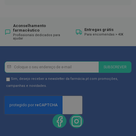
ó
r
i
o
s
Aconselhamento
Entregas grátis
farmacêutico
L
Para encomendas > 40€
Profissionais dedicados para
u
ajudar
v
a
s
P
Newsletter
Inscreva-
SUBSCREVER
o
se
d
na
o
Newsletter
Sim, desejo receber a newsletter da farmácia.pt com promoções,
l
Newsletter:
GDPR
campanhas e novidades.
o
Consent
g
i
a
P
é
s
e