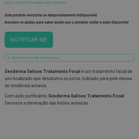
Seja o primeiro a avaliar este produto
E
s
Este produto encontra-se temporariamente indisponível.
c
Inscreva-se abaixo para saber assim que o produto voltar a estar disponível
o
v
i
l
NOTIFICAR-ME
h
õ
e
s
Adicionar à Lista de Desejos
e
R
Sesderma Salises Tratamento Focal
é um tratamento facial de
a
s
uso localizado que desobstrui os poros, indicado para pele oleosa
p
de tendência acneica.
a
d
Com ação purificante,
Sesderma Salises Tratamento Focal
o
r
favorece a eliminação das lesões acneicas.
e
s
d
e
l
í
n