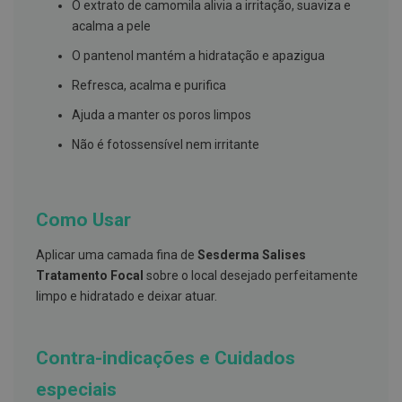
s
O extrato de camomila alivia a irritação, suaviza e
d
acalma a pele
e
n
O pantenol mantém a hidratação e apazigua
t
á
Refresca, acalma e purifica
r
i
Ajuda a manter os poros limpos
o
s
Não é fotossensível nem irritante
A
f
e
ç
Como Usar
õ
e
s
Aplicar uma camada fina de
Sesderma Salises
d
Tratamento Focal
sobre o local desejado perfeitamente
a
b
limpo e hidratado e deixar atuar.
o
c
a
e
Contra-indicações e Cuidados
M
a
especiais
u