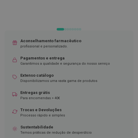
D
e
s
i
n
f
e
Aconselhamento farmacêutico
t
profissional e personalizado.
a
n
t
Pagamentos e entrega
e
Garantimos a qualidade e segurança do nosso serviço
s
Extenso catálogo
T
Disponibilizamos uma vasta gama de produtos
e
s
Entregas grátis
t
e
Para encomendas > 40€
s
Trocas e Devoluções
A
Processo rápido e simples
c
e
Sustentabilidade
s
Temos práticas de redução de desperdício
s