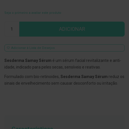
E
s
Seja o primeiro a avaliar este produto
c
o
Qtd
v
ADICIONAR
i
l
h
õ
Adicionar à Lista de Desejos
e
s
e
Sesderma Samay Sérum
é um sérum facial revitalizante e anti-
R
idade, indicado para peles secas, sensíveis e reativas.
a
s
Formulado com bio-retinoides,
Sesderma Samay Sérum
reduz os
p
a
sinais de envelhecimento sem causar desconforto ou irritação.
d
o
r
e
s
d
e
l
í
n