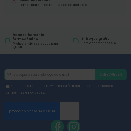
ó
Temos práticas de redução de desperdício
r
i
o
s
L
Aconselhamento
u
Entregas grátis
farmacêutico
v
Para encomendas > 40€
Profissionais dedicados para
a
ajudar
s
P
o
d
Newsletter
Inscreva-
SUBSCREVER
o
se
l
na
Newsletter
o
Sim, desejo receber a newsletter da farmácia.pt com promoções,
g
Newsletter:
GDPR
campanhas e novidades.
i
Consent
a
P
é
s
e