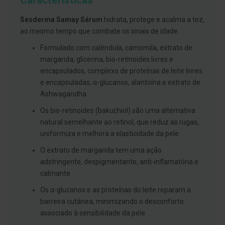
Características
g
u
Sesderma Samay Sérum
hidrata, protege e acalma a tez,
a
ao mesmo tempo que combate os sinais de idade.
C
o
Formulado com calêndula, camomila, extrato de
l
margarida, glicerina, bio-retinoides livres e
u
encapsulados, complexo de proteínas de leite livres
t
ó
e encapsuladas, α-glucanos, alantoína e extrato de
r
Ashwagandha
i
o
Os bio-retinoides (bakuchiol) são uma alternativa
s
e
natural semelhante ao retinol, que reduz as rugas,
e
uniformiza e melhora a elasticidade da pele
l
i
O extrato de margarida tem uma ação
x
i
adstringente, despigmentante, anti-inflamatória e
r
calmante
e
s
Os α-glucanos e as proteínas do leite reparam a
barreira cutânea, minimizando o desconforto
F
i
associado à sensibilidade da pele
o