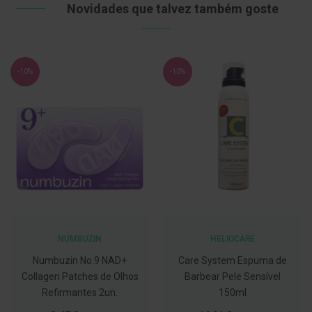
Novidades que talvez também goste
C
o
v
i
d
-10%
-10%
-
1
9
M
á
s
c
a
r
a
s
e
V
i
NUMBUZIN
HELIOCARE
s
Numbuzin No.9 NAD+
Care System Espuma de
e
i
Collagen Patches de Olhos
Barbear Pele Sensível
r
Refirmantes 2un.
150ml
a
s