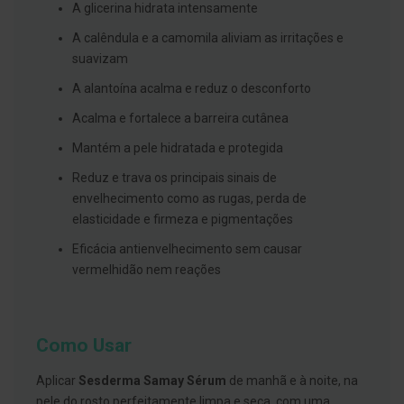
s
A glicerina hidrata intensamente
d
e
A calêndula e a camomila aliviam as irritações e
n
suavizam
t
á
A alantoína acalma e reduz o desconforto
r
i
o
Acalma e fortalece a barreira cutânea
s
Mantém a pele hidratada e protegida
A
Reduz e trava os principais sinais de
f
e
envelhecimento como as rugas, perda de
ç
elasticidade e firmeza e pigmentações
õ
e
Eficácia antienvelhecimento sem causar
s
d
vermelhidão nem reações
a
b
o
c
a
Como Usar
e
M
Aplicar
Sesderma Samay Sérum
de manhã e à noite, na
a
u
pele do rosto perfeitamente limpa e seca, com uma