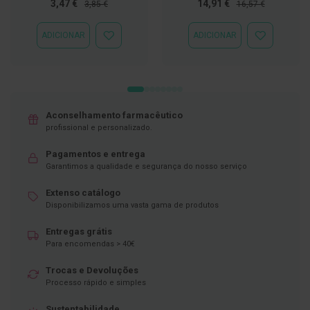
Preço
Preço
Preço
Preço
3,47 €
14,91 €
3,85 €
16,57 €
Especial
Normal
Especial
Normal
D
e
ADICIONAR
ADICIONAR
ADICIONAR
ADICIONAR
s
À
À
i
LISTA
LISTA
n
DE
DE
f
DESEJOS
DESEJOS
e
t
a
Aconselhamento farmacêutico
n
profissional e personalizado.
t
e
s
Pagamentos e entrega
Garantimos a qualidade e segurança do nosso serviço
T
e
Extenso catálogo
s
Disponibilizamos uma vasta gama de produtos
t
e
Entregas grátis
s
Para encomendas > 40€
A
c
Trocas e Devoluções
e
Processo rápido e simples
s
s
Sustentabilidade