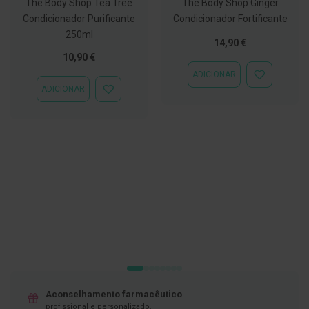
The Body Shop Tea Tree
The Body Shop Ginger
Condicionador Purificante
Condicionador Fortificante
D
e
250ml
s
14,90 €
i
10,90 €
n
f
ADICIONAR
ADICIONAR
e
ADICIONAR
À
ADICIONAR
t
LISTA
À
a
DE
LISTA
n
DESEJOS
DE
t
DESEJOS
e
s
T
e
s
t
e
s
A
c
e
s
Aconselhamento farmacêutico
s
profissional e personalizado.