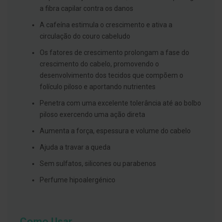
s
a fibra capilar contra os danos
d
e
A cafeína estimula o crescimento e ativa a
n
t
circulação do couro cabeludo
á
r
Os fatores de crescimento prolongam a fase do
i
crescimento do cabelo, promovendo o
o
s
desenvolvimento dos tecidos que compõem o
folículo piloso e aportando nutrientes
A
f
Penetra com uma excelente tolerância até ao bolbo
e
ç
piloso exercendo uma ação direta
õ
e
Aumenta a força, espessura e volume do cabelo
s
d
Ajuda a travar a queda
a
b
Sem sulfatos, silicones ou parabenos
o
c
Perfume hipoalergénico
a
e
M
a
u
Como Usar