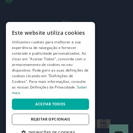
t
e
ç
õ
e
Blog
s
Quem somos
Este website utiliza cookies
M
e
Como comprar
Utilizamos cookies para melhorar a sua
i
experiência de navegação e fornecer
a
Perguntas frequentes
conteúdo e publicidade personalizados. Ao
s
clicar em "Aceitar Todos", concorda com o
d
Termos e condições
e
armazenamento de cookies no seu
d
dispositivo. Pode gerir as suas definições de
Prazos de devolução e trocas
e
cookies clicando em "Definições de
s
Definições de Privacidade
Cookies". Para mais informações, consulte
c
as nossas Definições de Privacidade.
Saber
a
mais
n
s
o
ACEITAR TODOS
G
r
REJEITAR OPCIONAIS
e
t
a
DEFINIÇÕES DE COOKIES