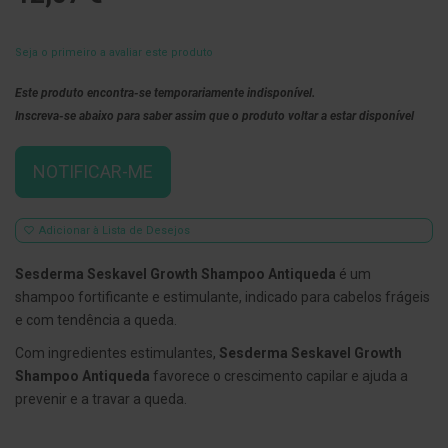
E
s
Seja o primeiro a avaliar este produto
c
o
v
Este produto encontra-se temporariamente indisponível.
i
Inscreva-se abaixo para saber assim que o produto voltar a estar disponível
l
h
õ
NOTIFICAR-ME
e
s
e
R
Adicionar à Lista de Desejos
a
s
p
Sesderma Seskavel Growth Shampoo Antiqueda
é um
a
shampoo fortificante e estimulante, indicado para cabelos frágeis
d
o
e com tendência a queda.
r
e
Com ingredientes estimulantes,
Sesderma Seskavel Growth
s
Shampoo Antiqueda
favorece o crescimento capilar e ajuda a
d
e
prevenir e a travar a queda.
l
í
n