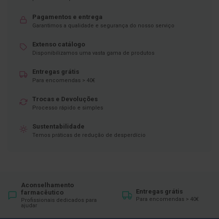
ó
r
Pagamentos e entrega
i
o
Garantimos a qualidade e segurança do nosso serviço
s
Extenso catálogo
L
Disponibilizamos uma vasta gama de produtos
u
v
Entregas grátis
a
Para encomendas > 40€
s
Trocas e Devoluções
P
Processo rápido e simples
o
d
o
Sustentabilidade
l
Temos práticas de redução de desperdício
o
g
i
a
Aconselhamento
P
Entregas grátis
farmacêutico
é
Para encomendas > 40€
Profissionais dedicados para
s
ajudar
e