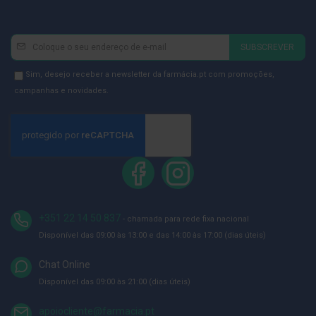
p
e
r
n
Newsletter
Inscreva-
a
SUBSCREVER
se
s
c
na
Newsletter
Sim, desejo receber a newsletter da farmácia.pt com promoções,
a
Newsletter:
GDPR
n
campanhas e novidades.
s
Consent
a
d
a
s
P
a
l
m
+351 22 14 50 837
i
- chamada para rede fixa nacional
l
Disponível das 09:00 às 13:00 e das 14:00 às 17:00 (dias úteis)
h
a
s
Chat Online
e
Disponível das 09:00 às 21:00 (dias úteis)
p
r
o
apoiocliente@farmacia.pt