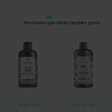
DESEJOS
C
o
v
i
Novidades que talvez também goste
d
-
1
9
M
á
s
c
a
r
a
s
e
V
i
s
e
i
r
THE BODY SHOP
THE BODY SHOP
a
s