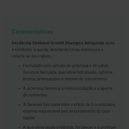
g
u
a
C
o
Características
l
u
t
Sesderma Seskavel Growth Shampoo Antiqueda
ajuda
ó
a combater a queda, aportando força, espessura e
r
i
volume ao seu cabelo.
o
s
Formulado com extrato de artemisa e de sabal,
e
Serenoa Serrulata, queratina hidrolisada, cafeína,
e
l
biotina, aminoácidos e fatores de crescimento
i
x
A artemisa favorece a microcirculação e o aporte
i
de nutrientes
r
e
A Serenoa Serrulata inibe o efeito da 5-α-redutase,
s
enzima responsável pelo encurtamento do ciclo
F
capilar
i
o
A queratina ajuda a hidratar, fortalecer e a proteger