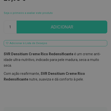
E
s
Seja o primeiro a avaliar este produto
c
o
v
Qtd
ADICIONAR
i
l
h
õ
e
Adicionar à Lista de Desejos
s
e
SVR Densitium Creme Rico Redensificante
é um creme anti-
R
a
idade ultra-nutritivo, indicado para pele madura, seca a muito
s
seca.
p
a
Com ação reafirmante,
SVR Densitium Creme Rico
d
o
Redensificante
nutre, suaviza e dá conforto à pele.
r
e
s
d
e
l
í
n