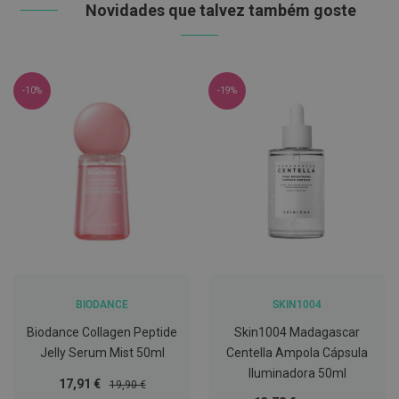
Novidades que talvez também goste
C
o
v
i
d
-10%
-19%
-
1
9
M
á
s
c
a
r
a
s
e
V
BIODANCE
SKIN1004
i
s
Biodance Collagen Peptide
Skin1004 Madagascar
e
i
Jelly Serum Mist 50ml
Centella Ampola Cápsula
r
Iluminadora 50ml
a
Preço
Preço
17,91 €
19,90 €
s