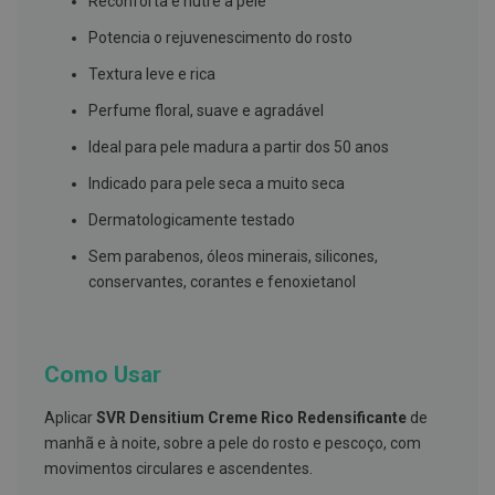
Reconforta e nutre a pele
s
d
Potencia o rejuvenescimento do rosto
e
n
t
Textura leve e rica
á
r
Perfume floral, suave e agradável
i
o
Ideal para pele madura a partir dos 50 anos
s
Indicado para pele seca a muito seca
A
f
Dermatologicamente testado
e
ç
Sem parabenos, óleos minerais, silicones,
õ
conservantes, corantes e fenoxietanol
e
s
d
a
b
Como Usar
o
c
a
Aplicar
SVR Densitium Creme Rico Redensificante
de
e
manhã e à noite, sobre a pele do rosto e pescoço, com
M
a
movimentos circulares e ascendentes.
u