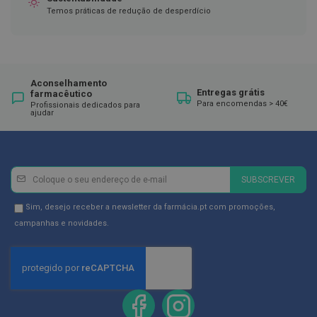
ó
Temos práticas de redução de desperdício
r
i
o
s
L
Aconselhamento
u
Entregas grátis
farmacêutico
v
Para encomendas > 40€
Profissionais dedicados para
a
ajudar
s
P
o
d
Newsletter
Inscreva-
SUBSCREVER
o
se
l
na
Newsletter
Sim, desejo receber a newsletter da farmácia.pt com promoções,
o
g
Newsletter:
GDPR
campanhas e novidades.
i
Consent
a
P
é
s
e