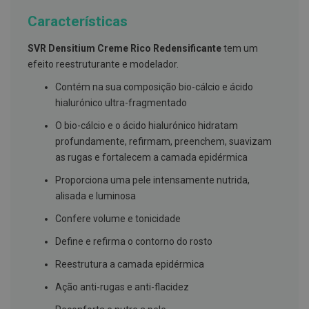
g
u
Características
a
SVR Densitium Creme Rico Redensificante
tem um
C
efeito reestruturante e modelador.
o
l
Contém na sua composição bio-cálcio e ácido
u
t
hialurónico ultra-fragmentado
ó
r
O bio-cálcio e o ácido hialurónico hidratam
i
profundamente, refirmam, preenchem, suavizam
o
s
as rugas e fortalecem a camada epidérmica
e
e
Proporciona uma pele intensamente nutrida,
l
alisada e luminosa
i
x
Confere volume e tonicidade
i
r
Define e refirma o contorno do rosto
e
s
Reestrutura a camada epidérmica
F
Ação anti-rugas e anti-flacidez
i
o