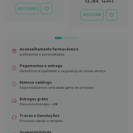
Especial
Normal
Preço
Preço
13,78 €
16,99 €
Especial
Normal
D
ADICIONAR
ADICIONAR
e
ADICIONAR
À
ADICIONAR
s
LISTA
À
i
DE
LISTA
n
DESEJOS
DE
f
DESEJOS
e
t
a
Aconselhamento farmacêutico
n
profissional e personalizado.
t
e
s
Pagamentos e entrega
Garantimos a qualidade e segurança do nosso serviço
T
e
Extenso catálogo
s
Disponibilizamos uma vasta gama de produtos
t
e
Entregas grátis
s
Para encomendas > 40€
A
c
Trocas e Devoluções
e
Processo rápido e simples
s
s
Sustentabilidade