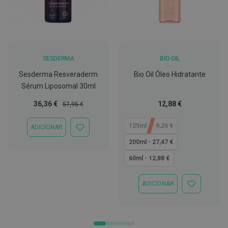
t
e
t
o
r
e
s
SESDERMA
BIO OIL
K
Sesderma Resveraderm
Bio Oil Óleo Hidratante
i
Sérum Liposomal 30ml
t
s
Preço
Preço
Tão
36,36 €
12,88 €
57,95 €
d
Especial
Normal
baixo
e
b
quanto
125ml - 19,26 €
ADICIONAR
r
ADICIONAR
a
À
200ml - 27,47 €
n
LISTA
q
DE
60ml - 12,88 €
u
DESEJOS
e
a
ADICIONAR
m
ADICIONAR
e
À
n
LISTA
t
DE
o
DESEJOS