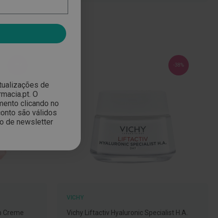
-28%
-38%
atualizações de
macia.pt. O
mento clicando no
onto são válidos
ão de newsletter
VICHY
um Creme
Vichy Liftactiv Hyaluronic Specialist H.A.