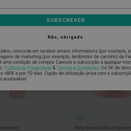
Poderá também gostar
SUBSCREVER
Não, obrigado
-20%
ulário, concorda em receber emails informativos (por exemplo, 
gens de marketing (por exemplo, lembretes de carrinho) da Far
é uma condição de compra. Cancele a subscrição a qualquer mo
o.
Política de Privacidade
&
Termos e Condições
.
Os 5€ de desc
 >80€ e por 10 dias. Cupão de utilização única com a subscriç
o acumulável.
VICHY
 Hidratante
Vichy Neovadiol Rose Platini