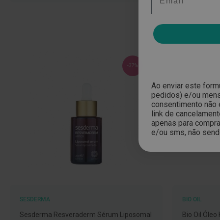
Nariz
e
Garganta
Sexualidade
Preservativos
-37%
Lubrificantes
Ao enviar este form
Acessórios
pedidos) e/ou mensa
consentimento não 
Suplementos
link de cancelament
alimentares
apenas para compras
e/ou sms, não send
Testes
de
gravidez
Testes
de
ovulação
SESDERMA
BIO OIL
Diversos
Sesderma Resveraderm Sérum Liposomal
Bio Oil Óleo