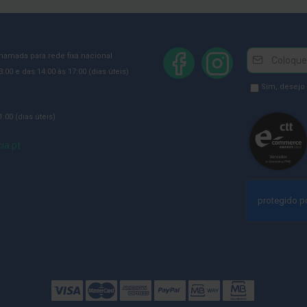
Newsletter
Inscreva-
chamada para rede fixa nacional
se
:00 e das 14:00 às 17:00 (dias úteis)
na
Newsletter
Sim, desejo
Newsletter:
GDPR
:00 (dias úteis)
Consent
ia.pt