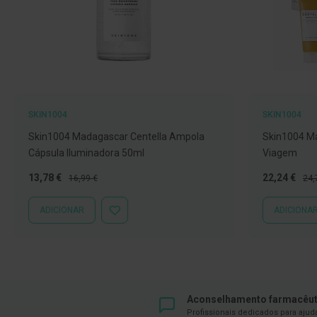
Íntimos
Higiene
íntima
e
Cuidados
Copos
menstruais,
SKIN1004
SKIN1004
pensos
Skin1004 Madagascar Centella Ampola
Skin1004 Ma
e
Cápsula Iluminadora 50ml
Viagem
tampões
Preço
Preço
Preço
Pre
13,78 €
22,24 €
16,99 €
24,
Incontinência
Especial
Normal
Especial
Nor
Suplementos
ADICIONAR
ADICIONA
ADICIONAR
À
Primeiros
LISTA
DE
Socorros
DESEJOS
Pensos
Compressas,
Aconselhamento farmacêut
Ligaduras,
Profissionais dedicados para ajud