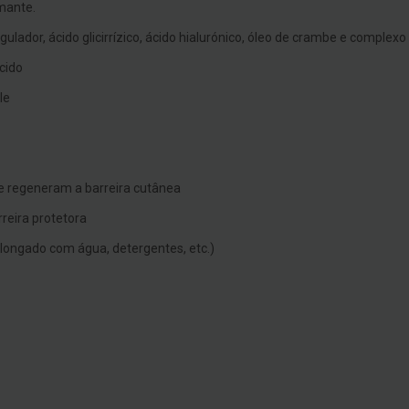
lmante.
ador, ácido glicirrízico, ácido hialurónico, óleo de crambe e complexo 
cido
le
 e regeneram a barreira cutânea
reira protetora
rolongado com água, detergentes, etc.)