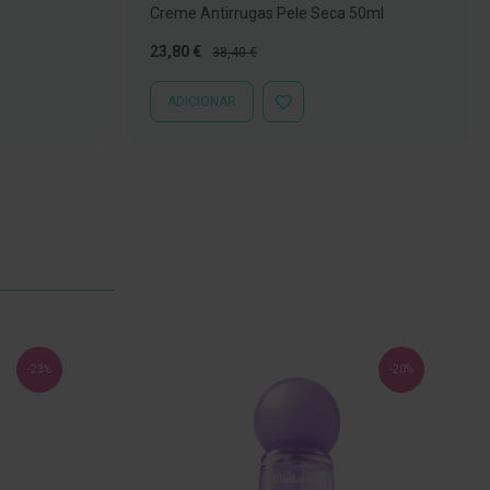
Creme Antirrugas Pele Seca 50ml
Preço
Preço
23,80 €
38,40 €
Especial
Normal
ADICIONAR
ADICIONAR
À
LISTA
DE
DESEJOS
-23%
-20%