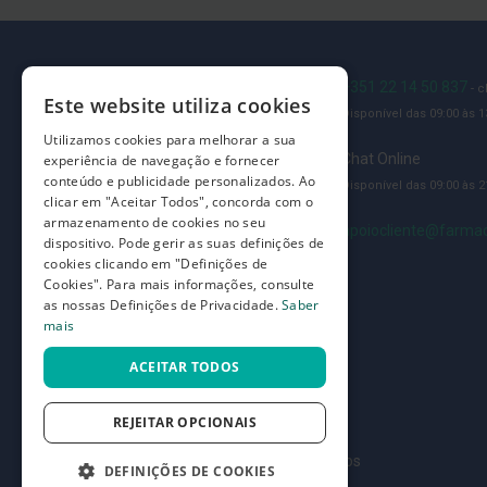
Adesivos
Limpeza
e
Blog
+351 22 14 50 837
- 
desinfeção
Este website utiliza cookies
Disponível das 09:00 às 13
de
Quem somos
Utilizamos cookies para melhorar a sua
feridas
Como comprar
Chat Online
experiência de navegação e fornecer
Queimaduras,
conteúdo e publicidade personalizados. Ao
Disponível das 09:00 às 21
Perguntas frequentes
clicar em "Aceitar Todos", concorda com o
Cicatrizantes
armazenamento de cookies no seu
Termos e condições
apoiocliente@farmac
e
dispositivo. Pode gerir as suas definições de
Nódoas
cookies clicando em "Definições de
Prazos de devolução e trocas
Negras
Cookies". Para mais informações, consulte
Definições de Privacidade
as nossas Definições de Privacidade.
Saber
Alívio
mais
da
dor
ACEITAR TODOS
Repelentes
REJEITAR OPCIONAIS
e
Picadas
©
7SKIN LDA 2026
- Todos os direitos reservados
DEFINIÇÕES DE COOKIES