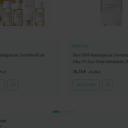
SKIN1004
dagascar Centella Kit de
Skin1004 Madagascar Centella
Silky-Flt Sun Stick Hidratante 
ço
Preço
Preço
16,10 €
71 €
21,00 €
mal
Especial
Normal
R
ADICIONAR
ADICIONAR
ADICIONAR
À
À
LISTA
LISTA
DE
DE
DESEJOS
DESEJOS
ico
ar