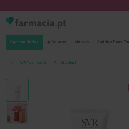
Oportunidades
☀️
Solares
Marcas
Saúde
Oportunidades
☀️ Solares
Marcas
Saúde e Bem-Es
e
Bem-
Estar
Início
SVR Topialyse Creme Barreira 50ml
Higiene
Oral
Escovas
Saltar
Pastas
para
dentífricas
o
final
Escovilhões
da
e
Galeria
Raspadores
de
de
imagens