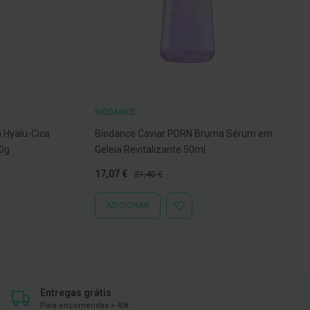
BIODANCE
 Hyalu-Cica
Biodance Caviar PDRN Bruma Sérum em
20g
Geleia Revitalizante 50ml
Preço
Preço
17,07 €
21,40 €
Especial
Normal
ADICIONAR
ADICIONAR
À
LISTA
DE
DESEJOS
Entregas grátis
Para encomendas > 40€