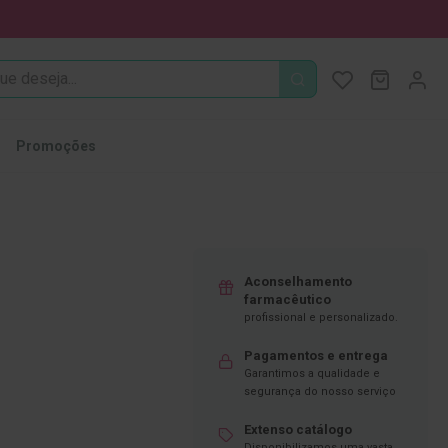
PROCURA
O Meu Ca
MODIFI
Promoções
Aconselhamento
farmacêutico
profissional e personalizado.
Pagamentos e entrega
Garantimos a qualidade e
segurança do nosso serviço
Extenso catálogo
Disponibilizamos uma vasta