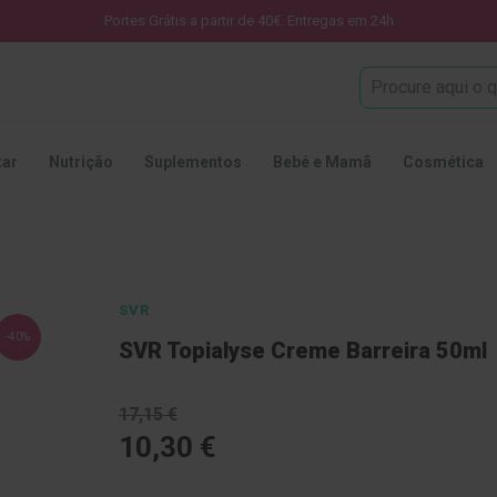
Portes Grátis a partir de 40€. Entregas em 24h
Procura
tar
Nutrição
Suplementos
Bebé e Mamã
Cosmética
SVR
-40%
SVR Topialyse Creme Barreira 50ml
17,15 €
10,30 €