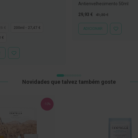
Antienvelhecimento 50ml
Preço
Preço
29,93 €
41,30 €
Especial
Normal
26 €
200ml - 27,47 €
ADICIONAR
ADICIONAR
À
8 €
LISTA
DE
DESEJOS
R
ADICIONAR
À
LISTA
DE
DESEJOS
Novidades que talvez também goste
-10%