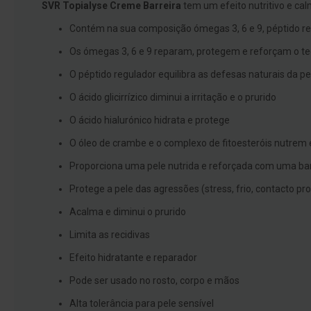
SVR Topialyse Creme Barreira
tem um efeito nutritivo e ca
branqueamento
Contém na sua composição ómegas 3, 6 e 9, péptido regul
Covid-
Os ómegas 3, 6 e 9 reparam, protegem e reforçam o te
19
Máscaras
O péptido regulador equilibra as defesas naturais da pe
e
O ácido glicirrízico diminui a irritação e o prurido
Viseiras
O ácido hialurónico hidrata e protege
Desinfetantes
O óleo de crambe e o complexo de fitoesteróis nutrem
Testes
Proporciona uma pele nutrida e reforçada com uma bar
Acessórios
Protege a pele das agressões (stress, frio, contacto p
Luvas
Acalma e diminui o prurido
Podologia
Pés
Limita as recidivas
e
Efeito hidratante e reparador
pernas
cansadas
Pode ser usado no rosto, corpo e mãos
Palmilhas
Alta tolerância para pele sensível