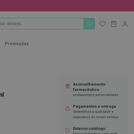
PROCURA
O Meu Ca
MODIFI
Promoções
Aconselhamento
farmacêutico
ml
profissional e personalizado.
Pagamentos e entrega
Garantimos a qualidade e
segurança do nosso serviço
Extenso catálogo
Disponibilizamos uma vasta