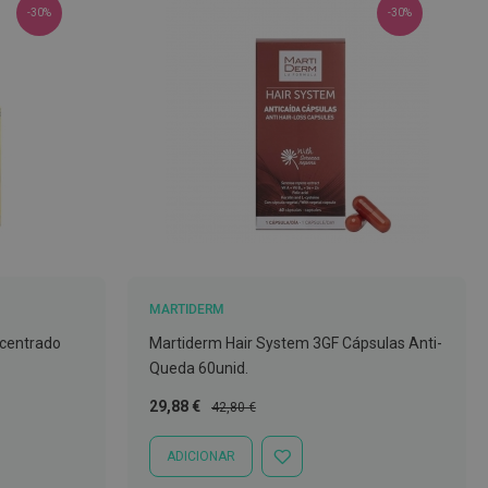
-30%
-30%
MARTIDERM
ncentrado
Martiderm Hair System 3GF Cápsulas Anti-
Queda 60unid.
Preço
Preço
29,88 €
42,80 €
Especial
Normal
ADICIONAR
ADICIONAR
À