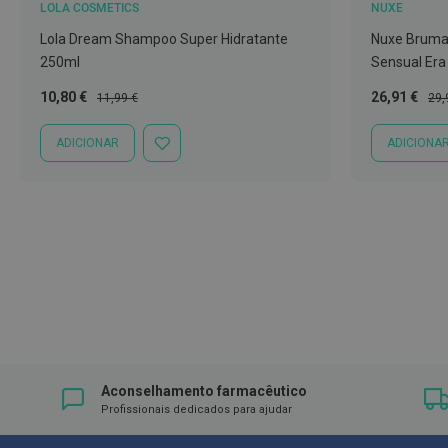
LOLA COSMETICS
NUXE
Íntimos
Higiene
Lola Dream Shampoo Super Hidratante
Nuxe Bruma
íntima
250ml
Sensual Era
e
Preço
Preço
Preço
Pre
10,80 €
26,91 €
11,99 €
29,
Cuidados
Especial
Normal
Especial
Nor
Copos
ADICIONAR
ADICIONA
ADICIONAR
menstruais,
À
LISTA
pensos
DE
e
DESEJOS
tampões
Incontinência
Suplementos
Primeiros
Socorros
Pensos
Aconselhamento farmacêutico
Compressas,
Profissionais dedicados para ajudar
Ligaduras,