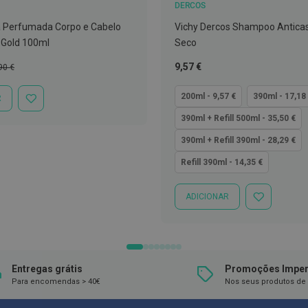
DERCOS
 Perfumada Corpo e Cabelo
Vichy Dercos Shampoo Antica
 Gold 100ml
Seco
ço
Tão
9,57 €
90 €
mal
baixo
quanto
200ml - 9,57 €
390ml - 17,18
R
ADICIONAR
À
390ml + Refill 500ml - 35,50 €
LISTA
DE
390ml + Refill 390ml - 28,29 €
DESEJOS
Refill 390ml - 14,35 €
ADICIONAR
ADICIONAR
À
LISTA
DE
DESEJOS
Entregas grátis
Promoções Imper
Para encomendas > 40€
Nos seus produtos de 