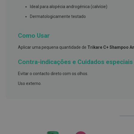
e
Ideal para alopécia androgénica (calvície)
proteções
Dermatologicamente testado
Meias
de
descanso
Como Usar
Gretas,
Aplicar uma pequena quantidade de
Trikare C+ Shampoo An
Calosidades
e
Contra-indicações e Cuidados especiais
Secura
Desodorizantes
Evitar o contacto direto com os olhos.
e
Uso externo.
Antitranspirantes
Antifúngicos
Cuidados
das
unhas
Utensílios