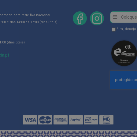
Newsletter
Inscreva-
chamada para rede fixa nacional
se
:00 e das 14:00 às 17:00 (dias úteis)
na
Newsletter
Sim, desejo
Newsletter:
GDPR
:00 (dias úteis)
Consent
ia.pt