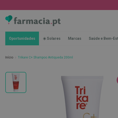
Oportunidades
☀️
Solares
Marcas
Saúde
Oportunidades
☀️ Solares
Marcas
Saúde e Bem-Es
e
Bem-
Estar
Início
Trikare C+ Shampoo Antiqueda 200ml
Higiene
Oral
Escovas
Saltar
Pastas
para
dentífricas
o
final
Escovilhões
da
e
Galeria
Raspadores
de
de
imagens