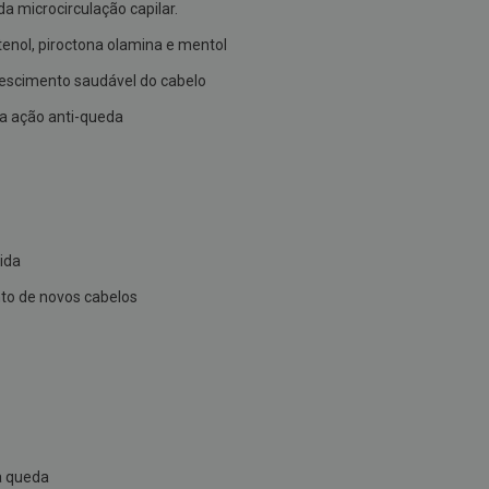
a microcirculação capilar.
enol, piroctona olamina e mentol
rescimento saudável do cabelo
 a ação anti-queda
vida
to de novos cabelos
 a queda