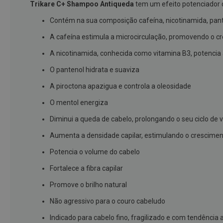
Trikare C+ Shampoo Antiqueda
tem um efeito potenciador d
branqueamento
Contém na sua composição cafeína, nicotinamida, pant
Covid-
A cafeína estimula a microcirculação, promovendo o c
19
Máscaras
A nicotinamida, conhecida como vitamina B3, potencia
e
O pantenol hidrata e suaviza
Viseiras
A piroctona apazigua e controla a oleosidade
Desinfetantes
O mentol energiza
Testes
Diminui a queda de cabelo, prolongando o seu ciclo de 
Acessórios
Aumenta a densidade capilar, estimulando o crescimen
Luvas
Potencia o volume do cabelo
Podologia
Pés
Fortalece a fibra capilar
e
Promove o brilho natural
pernas
cansadas
Não agressivo para o couro cabeludo
Palmilhas
Indicado para cabelo fino, fragilizado e com tendência