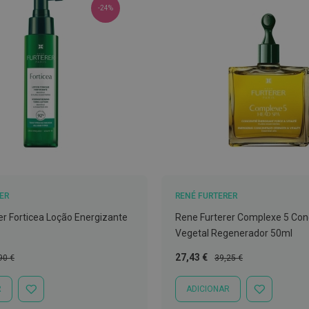
-24%
ER
RENÉ FURTERER
er Forticea Loção Energizante
Rene Furterer Complexe 5 Co
Vegetal Regenerador 50ml
ço
Preço
Preço
27,43 €
90 €
39,25 €
mal
Especial
Normal
R
ADICIONAR
ADICIONAR
ADICIONAR
À
À