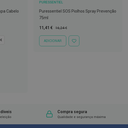
PURESSENTIEL
spa Cabelo
Puressentiel SOS Piolhos Spray Prevenção
75ml
Preço
Preço
11,41 €
16,24 €
Especial
Normal
 €
ADICIONAR
ADICIONAR
À
LISTA
DE
DESEJOS
díveis
Compra segura
eleição
Qualidade e segurança máxima