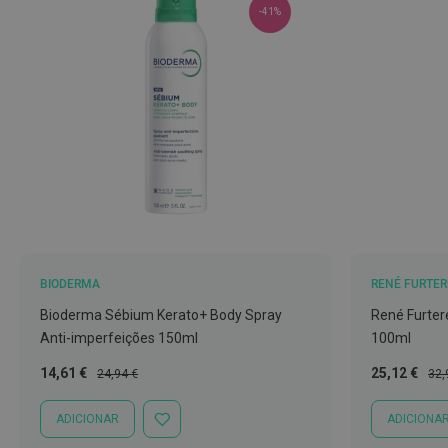
-41%
Nariz
e
Garganta
Sexualidade
Preservativos
Lubrificantes
Acessórios
Suplementos
alimentares
Testes
BIODERMA
RENÉ FURTER
de
Bioderma Sébium Kerato+ Body Spray
René Furter
gravidez
Anti-imperfeições 150ml
100ml
Testes
Preço
Preço
Preço
Pre
14,61 €
25,12 €
24,94 €
32,
de
Especial
Normal
Especial
Nor
ovulação
ADICIONAR
ADICIONA
ADICIONAR
Diversos
À