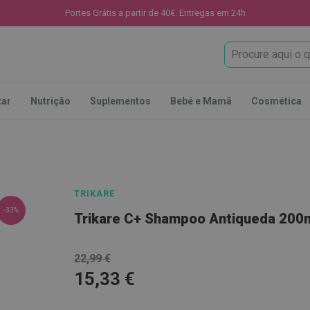
Portes Grátis a partir de 40€. Entregas em 24h
Procura
tar
Nutrição
Suplementos
Bebé e Mamã
Cosmética
TRIKARE
-33%
Trikare C+ Shampoo Antiqueda 200
22,99 €
15,33 €