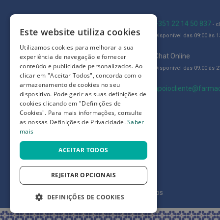
Adesivos
Limpeza
Blog
+351 22 14 50 837
- 
Este website utiliza cookies
e
Disponível das 09:00 às 13
Quem somos
desinfeção
Utilizamos cookies para melhorar a sua
de
Como comprar
Chat Online
experiência de navegação e fornecer
feridas
conteúdo e publicidade personalizados. Ao
Disponível das 09:00 às 21
Perguntas frequentes
clicar em "Aceitar Todos", concorda com o
Queimaduras,
armazenamento de cookies no seu
Termos e condições
apoiocliente@farmac
Cicatrizantes
dispositivo. Pode gerir as suas definições de
cookies clicando em "Definições de
e
Prazos de devolução e trocas
Cookies". Para mais informações, consulte
Nódoas
Definições de Privacidade
as nossas Definições de Privacidade.
Saber
Negras
mais
Alívio
ACEITAR TODOS
da
dor
REJEITAR OPCIONAIS
Repelentes
©
7SKIN LDA 2026
- Todos os direitos reservados
e
DEFINIÇÕES DE COOKIES
Picadas