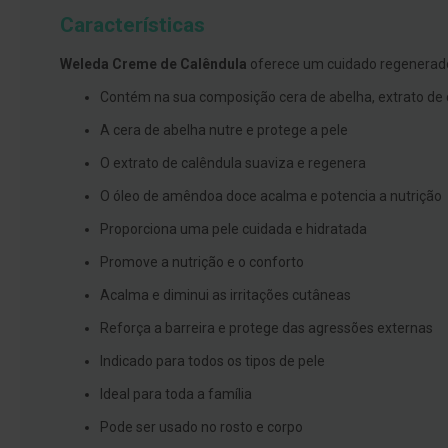
branqueamento
Características
Covid-
Weleda Creme de Calêndula
oferece um cuidado regenerador
19
Contém na sua composição cera de abelha, extrato de
Máscaras
e
A cera de abelha nutre e protege a pele
Viseiras
O extrato de calêndula suaviza e regenera
Desinfetantes
O óleo de amêndoa doce acalma e potencia a nutrição
Testes
Proporciona uma pele cuidada e hidratada
Acessórios
Promove a nutrição e o conforto
Luvas
Acalma e diminui as irritações cutâneas
Podologia
Reforça a barreira e protege das agressões externas
Pés
e
Indicado para todos os tipos de pele
pernas
Ideal para toda a família
cansadas
Pode ser usado no rosto e corpo
Palmilhas