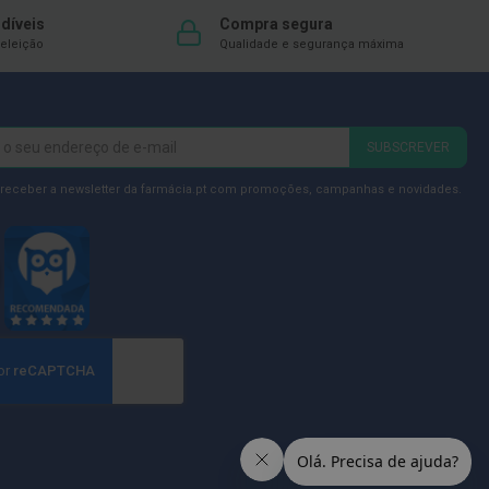
díveis
Compra segura
eleição
Qualidade e segurança máxima
SUBSCREVER
 receber a newsletter da farmácia.pt com promoções, campanhas e novidades.