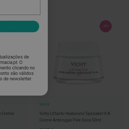
-28%
-38%
atualizações de
macia.pt. O
mento clicando no
onto são válidos
ão de newsletter
VICHY
um Creme
Vichy Liftactiv Hyaluronic Specialist H.A.
Creme Antirrugas Pele Seca 50ml