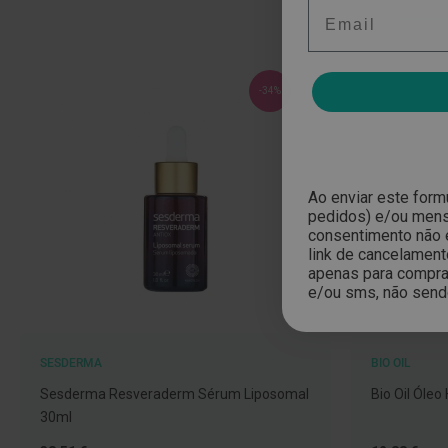
E-mail
Nariz
e
Garganta
-34%
Sexualidade
Preservativos
Lubrificantes
Acessórios
Ao enviar este form
pedidos) e/ou mensa
Suplementos
consentimento não 
alimentares
link de cancelament
apenas para compras
Testes
e/ou sms, não send
de
gravidez
Testes
SESDERMA
BIO OIL
de
Sesderma Resveraderm Sérum Liposomal
Bio Oil Óleo
ovulação
30ml
Diversos