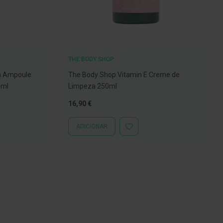
THE BODY SHOP
a Ampoule
The Body Shop Vitamin E Creme de
5ml
Limpeza 250ml
16,90 €
ADICIONAR
ADICIONAR
À
LISTA
DE
DESEJOS