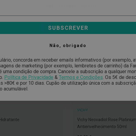
Poderá também gostar
SUBSCREVER
-20%
Não, obrigado
ulário, concorda em receber emails informativos (por exemplo, 
gens de marketing (por exemplo, lembretes de carrinho) da Far
é uma condição de compra. Cancele a subscrição a qualquer mo
o.
Política de Privacidade
&
Termos e Condições
.
Os 5€ de desc
 >80€ e por 10 dias. Cupão de utilização única com a subscriç
o acumulável.
VICHY
 Hidratante
Vichy Neovadiol Rose Platini
Antienvelhecimento 50ml