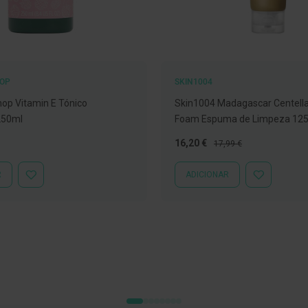
HOP
SKIN1004
op Vitamin E Tónico
Skin1004 Madagascar Centell
250ml
Foam Espuma de Limpeza 12
Preço
Preço
16,20 €
17,99 €
Especial
Normal
R
ADICIONAR
ADICIONAR
ADICIONAR
À
À
LISTA
LISTA
DE
DE
DESEJOS
DESEJOS