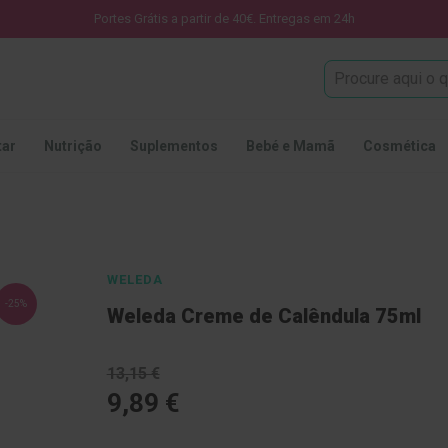
Portes Grátis a partir de 40€. Entregas em 24h
Procura
tar
Nutrição
Suplementos
Bebé e Mamã
Cosmética
WELEDA
-25%
Weleda Creme de Calêndula 75ml
13,15 €
9,89 €