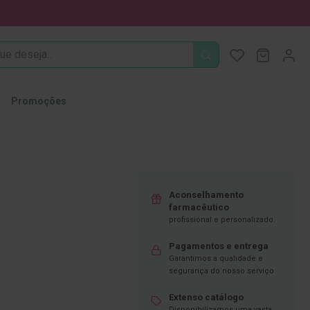
PROCURA
O Meu Ca
MODIFI
Promoções
Aconselhamento
farmacêutico
profissional e personalizado.
Pagamentos e entrega
Garantimos a qualidade e
segurança do nosso serviço
Extenso catálogo
Disponibilizamos uma vasta