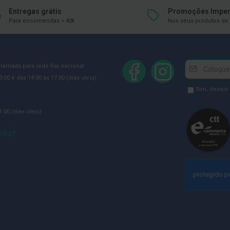
Entregas grátis
Promoções Imper
Para encomendas > 40€
Nos seus produtos de 
Newsletter
Inscreva-
chamada para rede fixa nacional
se
:00 e das 14:00 às 17:00 (dias úteis)
na
Newsletter
Sim, desejo
Newsletter:
GDPR
:00 (dias úteis)
Consent
ia.pt