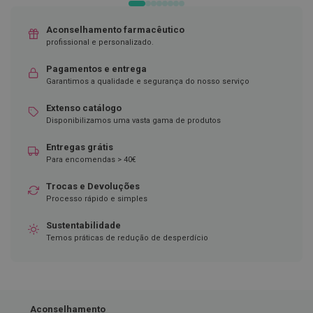
D
Aconselhamento farmacêutico
e
s
profissional e personalizado.
i
n
Pagamentos e entrega
f
Garantimos a qualidade e segurança do nosso serviço
e
t
Extenso catálogo
a
n
Disponibilizamos uma vasta gama de produtos
t
e
Entregas grátis
s
Para encomendas > 40€
T
Trocas e Devoluções
e
Processo rápido e simples
s
t
e
Sustentabilidade
s
Temos práticas de redução de desperdício
A
c
e
s
s
Aconselhamento