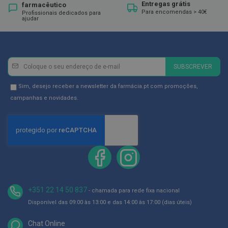
ó
Entregas grátis
farmacêutico
r
Para encomendas > 40€
Profissionais dedicados para
i
ajudar
o
s
L
u
Newsletter
Inscreva-
SUBSCREVER
v
se
a
s
na
Newsletter
Sim, desejo receber a newsletter da farmácia.pt com promoções,
Newsletter:
GDPR
campanhas e novidades.
P
Consent
o
d
o
l
o
g
i
a
+351 22 14 50 837
- chamada para rede fixa nacional
P
Disponível das 09:00 às 13:00 e das 14:00 às 17:00 (dias úteis)
é
s
e
Chat Online