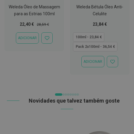
t
Weleda Óleo de Massagem
Weleda Bétula Óleo Anti-
e
t
para as Estrias 100ml
Celulite
o
r
Preço
Preço
Tão
22,40 €
23,84 €
28,59 €
e
Especial
Normal
baixo
s
quanto
100ml - 23,84 €
ADICIONAR
ADICIONAR
K
À
Pack 2x100ml - 36,54 €
i
LISTA
t
DE
s
DESEJOS
ADICIONAR
d
ADICIONAR
e
À
b
LISTA
r
DE
a
DESEJOS
n
q
u
Novidades que talvez também goste
e
a
m
e
n
t
o