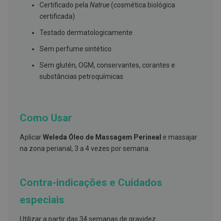
s
Certificado pela
Natrue
(cosmética biológica
d
certificada)
e
n
Testado dermatologicamente
t
á
r
Sem perfume sintético
i
o
Sem glutén, OGM, conservantes, corantes e
s
substâncias petroquímicas
A
f
e
ç
Como Usar
õ
e
Aplicar
Weleda Óleo de Massagem Perineal
e massajar
s
d
na zona perianal, 3 a 4 vezes por semana.
a
b
o
c
Contra-indicações e Cuidados
a
e
especiais
M
a
u
Utilizar a partir das 34 semanas de gravidez.