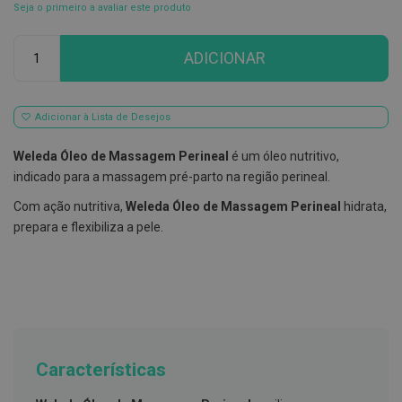
Seja o primeiro a avaliar este produto
E
s
Qtd
c
ADICIONAR
o
v
i
l
Adicionar à Lista de Desejos
h
õ
e
Weleda Óleo de Massagem Perineal
é um óleo nutritivo,
s
indicado para a massagem pré-parto na região perineal.
e
R
Com ação nutritiva,
Weleda Óleo de Massagem Perineal
hidrata,
a
s
prepara e flexibiliza a pele.
p
a
d
o
r
e
s
d
e
Características
l
í
n