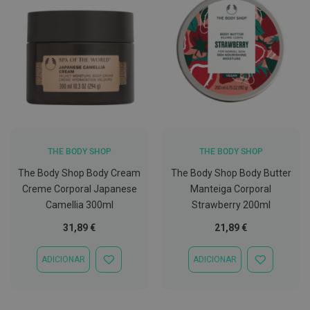
C
o
v
i
d
-
1
9
M
á
s
THE BODY SHOP
THE BODY SHOP
c
a
The Body Shop Body Cream
The Body Shop Body Butter
r
Creme Corporal Japanese
Manteiga Corporal
a
s
Camellia 300ml
Strawberry 200ml
e
V
31,89 €
21,89 €
i
s
e
ADICIONAR
ADICIONAR
ADICIONAR
ADICIONAR
i
À
À
r
LISTA
LISTA
a
DE
DE
s
DESEJOS
DESEJOS