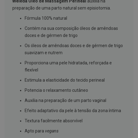
Weleda Óleo de Massagem Perineal
auxilia na
g
preparação de uma parto natural sem episiotomia.
u
a
Fórmula 100% natural
C
Contém na sua composição óleos de amêndoas
o
l
doces e de gérmen de trigo
u
t
Os óleos de amêndoas doces e de gérmen de trigo
ó
suavizam e nutrem
r
i
Proporciona uma pele hidratada, reforçada e
o
s
flexível
e
e
Estimula a elasticidade do tecido perineal
l
i
Potencia o relaxamento cutâneo
x
i
Auxilia na preparação de um parto vaginal
r
e
Efeito adaptativo da pele à tensão da zona íntima
s
Textura facilmente absorvível
F
i
Apto para
vegans
o