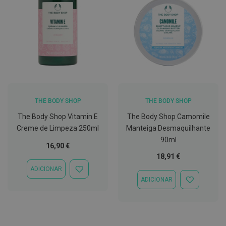
C
o
v
i
d
-
1
9
M
á
THE BODY SHOP
THE BODY SHOP
s
The Body Shop Vitamin E
The Body Shop Camomile
c
a
Creme de Limpeza 250ml
Manteiga Desmaquilhante
r
90ml
a
16,90 €
s
18,91 €
e
V
ADICIONAR
ADICIONAR
i
ADICIONAR
À
s
ADICIONAR
LISTA
e
À
DE
i
LISTA
DESEJOS
r
DE
a
DESEJOS
s