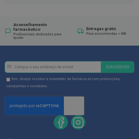
ó
r
i
o
s
Aconselhamento
Entregas grátis
farmacêutico
L
Para encomendas > 40€
Profissionais dedicados para
u
ajudar
v
a
s
P
Newsletter
Inscreva-
SUBSCREVER
o
se
d
na
Newsletter
Sim, desejo receber a newsletter da farmácia.pt com promoções,
o
Newsletter:
l
GDPR
campanhas e novidades.
o
Consent
g
i
a
P
é
s
e