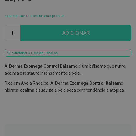
E
s
Seja o primeiro a avaliar este produto
c
o
v
Qtd
ADICIONAR
i
l
h
õ
e
Adicionar à Lista de Desejos
s
e
A-Derma Exomega Control Bálsamo
é um bálsamo que nutre,
R
a
acalma e restaura intensamente a pele.
s
p
Rico em Aveia Rhealba,
A-Derma Exomega Control Bálsam
o
a
hidrata, acalma e suaviza a pele seca com tendência a atópica.
d
o
r
e
s
d
e
l
í
n