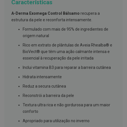
Características
g
u
a
A-Derma Exomega Control Bálsamo
recupera a
estrutura da pele e reconforta intensamente.
C
o
Formulado com mais de 95% de ingredientes de
l
origem natural
u
t
ó
Rico em extrato de plântulas de Aveia Rhealba® e
r
BioVect® que têm uma ação calmante intensa e
i
essencial à recuperação da pele irritada
o
s
Inclui vitamina B3 para reparar a barreira cutânea
e
e
l
Hidrata intensamente
i
x
Reduz a secura cutânea
i
r
Reconstrói a barreira da pele
e
s
Textura ultra rica e não gordurosa para um maior
conforto
F
i
Apropriado para utilização no inverno
o