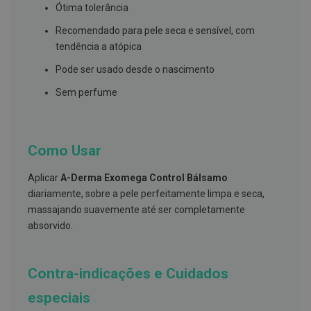
s
Ótima tolerância
d
e
Recomendado para pele seca e sensível, com
n
t
tendência a atópica
á
r
Pode ser usado desde o nascimento
i
o
Sem perfume
s
A
f
Como Usar
e
ç
õ
Aplicar
A-Derma Exomega Control Bálsamo
e
s
diariamente, sobre a pele perfeitamente limpa e seca,
d
massajando suavemente até ser completamente
a
absorvido.
b
o
c
a
Contra-indicações e Cuidados
e
M
a
especiais
u