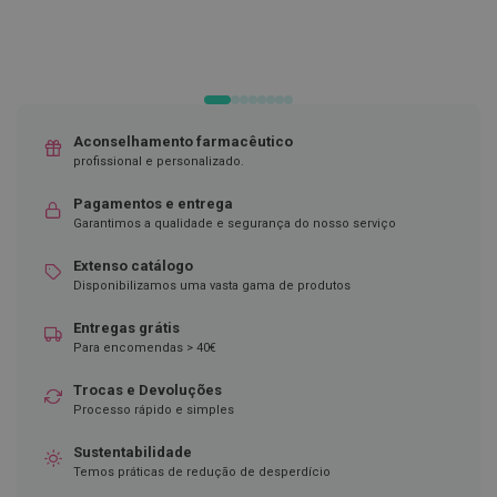
D
e
s
i
n
f
e
Aconselhamento farmacêutico
t
profissional e personalizado.
a
n
Pagamentos e entrega
t
Garantimos a qualidade e segurança do nosso serviço
e
s
Extenso catálogo
T
Disponibilizamos uma vasta gama de produtos
e
s
Entregas grátis
t
Para encomendas > 40€
e
s
Trocas e Devoluções
Processo rápido e simples
A
c
e
Sustentabilidade
s
Temos práticas de redução de desperdício
s