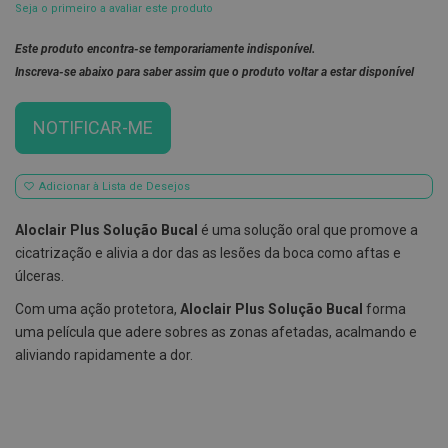
Seja o primeiro a avaliar este produto
E
s
Este produto encontra-se temporariamente indisponível.
c
Inscreva-se abaixo para saber assim que o produto voltar a estar disponível
o
v
i
l
NOTIFICAR-ME
h
õ
e
s
Adicionar à Lista de Desejos
e
R
Aloclair Plus Solução Bucal
é uma solução oral que promove a
a
s
cicatrização e alivia a dor das as lesões da boca como aftas e
p
úlceras.
a
d
Com uma ação protetora,
Aloclair Plus Solução Bucal
forma
o
r
uma película que adere sobres as zonas afetadas, acalmando e
e
aliviando rapidamente a dor.
s
d
e
l
í
n