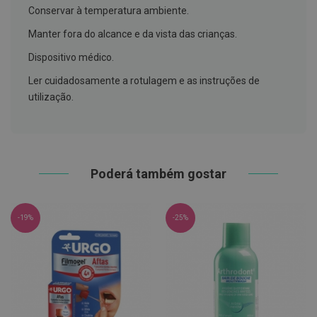
h
Conservar à temperatura ambiente.
á
l
Manter fora do alcance e da vista das crianças.
i
t
Dispositivo médico.
o
Ler cuidadosamente a rotulagem e as instruções de
P
utilização.
r
ó
t
e
s
e
s
Poderá também gostar
d
e
n
t
-19%
-25%
á
r
i
a
s
e
P
r
o