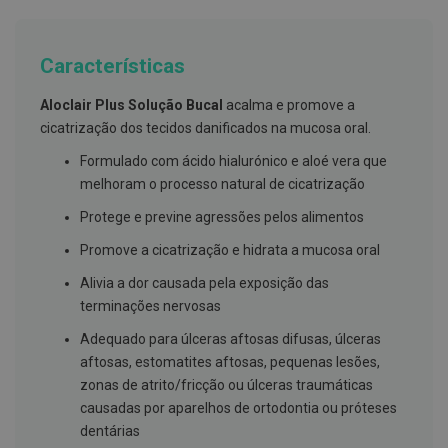
g
u
a
Características
C
o
Aloclair Plus Solução Bucal
acalma e promove a
l
u
cicatrização dos tecidos danificados na mucosa oral.
t
ó
Formulado com ácido hialurónico e aloé vera que
r
melhoram o processo natural de cicatrização
i
o
Protege e previne agressões pelos alimentos
s
e
Promove a cicatrização e hidrata a mucosa oral
e
l
Alivia a dor causada pela exposição das
i
x
terminações nervosas
i
r
Adequado para úlceras aftosas difusas, úlceras
e
aftosas, estomatites aftosas, pequenas lesões,
s
zonas de atrito/fricção ou úlceras traumáticas
F
causadas por aparelhos de ortodontia ou próteses
i
dentárias
o