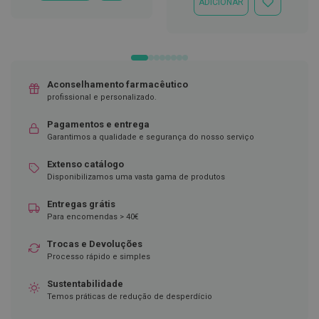
ADICIONAR
À
ADICIONAR
LISTA
À
D
DE
LISTA
e
DESEJOS
DE
s
DESEJOS
i
n
f
Aconselhamento farmacêutico
e
profissional e personalizado.
t
a
n
Pagamentos e entrega
t
Garantimos a qualidade e segurança do nosso serviço
e
s
Extenso catálogo
Disponibilizamos uma vasta gama de produtos
T
e
Entregas grátis
s
t
Para encomendas > 40€
e
s
Trocas e Devoluções
Processo rápido e simples
A
c
Sustentabilidade
e
Temos práticas de redução de desperdício
s
s