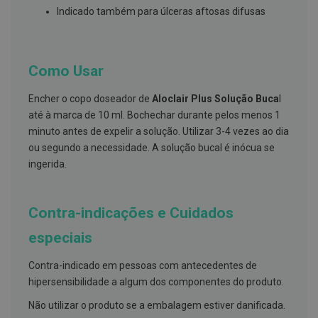
s
Indicado também para úlceras aftosas difusas
d
e
n
t
á
Como Usar
r
i
o
Encher o copo doseador de
Aloclair Plus Solução Buca
l
s
até à marca de 10 ml. Bochechar durante pelos menos 1
A
minuto antes de expelir a solução. Utilizar 3-4 vezes ao dia
f
ou segundo a necessidade. A solução bucal é inócua se
e
ç
ingerida.
õ
e
s
d
Contra-indicações e Cuidados
a
b
especiais
o
c
Contra-indicado em pessoas com antecedentes de
a
e
hipersensibilidade a algum dos componentes do produto.
M
a
Não utilizar o produto se a embalagem estiver danificada.
u