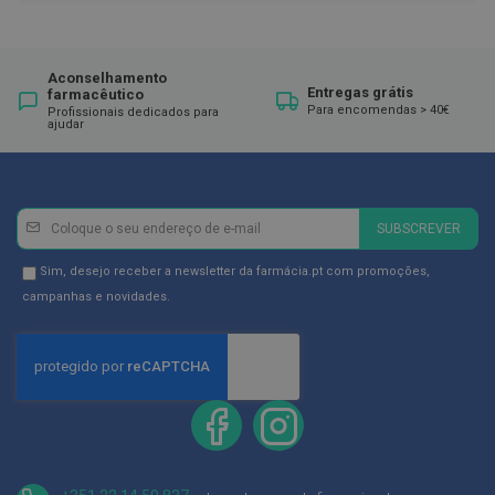
ó
r
i
o
s
Aconselhamento
Entregas grátis
farmacêutico
Para encomendas > 40€
Profissionais dedicados para
L
ajudar
u
v
a
s
Newsletter
Inscreva-
P
SUBSCREVER
se
o
d
na
Newsletter
Sim, desejo receber a newsletter da farmácia.pt com promoções,
o
Newsletter:
GDPR
campanhas e novidades.
l
Consent
o
g
i
a
P
é
s
e