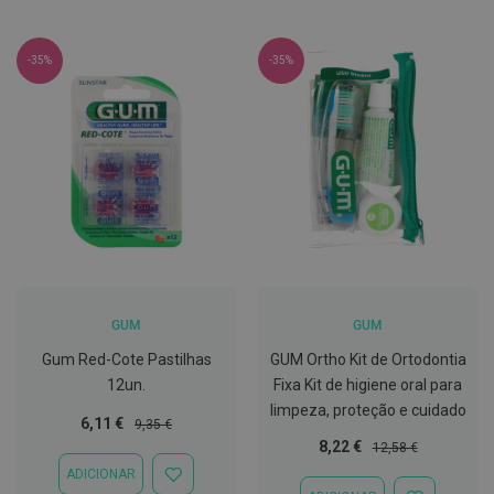
C
o
v
-35%
-35%
i
d
-
1
9
M
á
s
c
a
r
a
s
GUM
GUM
e
Gum Red-Cote Pastilhas
GUM Ortho Kit de Ortodontia
V
i
12un.
Fixa Kit de higiene oral para
s
limpeza, proteção e cuidado
e
Preço
Preço
6,11 €
9,35 €
i
Especial
Normal
Preço
Preço
8,22 €
12,58 €
r
a
Especial
Normal
ADICIONAR
ADICIONAR
s