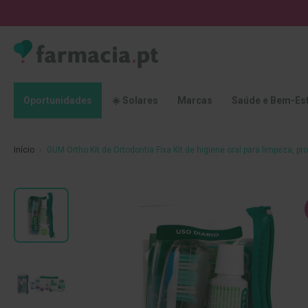
Oportunidades
☀️
Solares
Marcas
Saúde
Oportunidades
☀️ Solares
Marcas
Saúde e Bem-Es
e
Bem-
Estar
Início
GUM Ortho Kit de Ortodontia Fixa Kit de higiene oral para limpeza, p
Higiene
Oral
Escovas
Saltar
Pastas
para
dentífricas
o
final
Escovilhões
da
e
Galeria
Raspadores
de
de
imagens