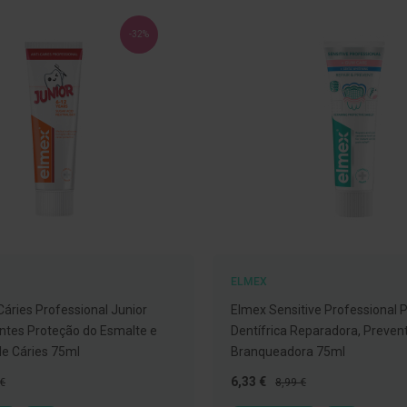
-32%
ELMEX
Cáries Professional Junior
Elmex Sensitive Professional 
ntes Proteção do Esmalte e
Dentífrica Reparadora, Prevent
e Cáries 75ml
Branqueadora 75ml
o
Preço
Preço
6,33 €
 €
8,99 €
al
Especial
Normal