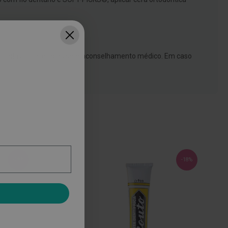
 profundas ou infetadas sem aconselhamento médico. Em caso
-29%
-18%