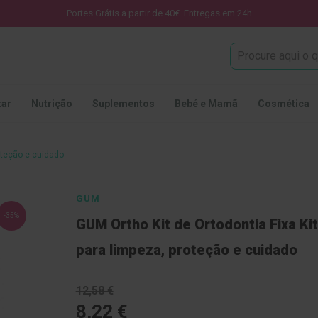
Portes Grátis a partir de 40€. Entregas em 24h
Procura
tar
Nutrição
Suplementos
Bebé e Mamã
Cosmética
roteção e cuidado
GUM
-35%
GUM Ortho Kit de Ortodontia Fixa Kit
para limpeza, proteção e cuidado
12,58 €
8,22 €