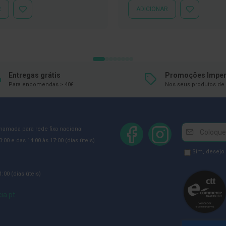
R
ADICIONAR
ADICIONAR
ADICIONAR
À
À
LISTA
LISTA
DE
DE
DESEJOS
DESEJOS
Entregas grátis
Promoções Imper
Para encomendas > 40€
Nos seus produtos de 
Newsletter
Inscreva-
chamada para rede fixa nacional
se
:00 e das 14:00 às 17:00 (dias úteis)
na
Newsletter
Sim, desejo
Newsletter:
GDPR
:00 (dias úteis)
Consent
ia.pt