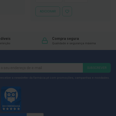
ADICIONAR
ADICIONAR
À
LISTA
DE
DESEJOS
díveis
Compra segura
eleição
Qualidade e segurança máxima
SUBSCREVER
 receber a newsletter da farmácia.pt com promoções, campanhas e novidades.