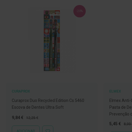
Nebulizadores
e
-20%
Auxiliares
respiratórios
Termómetros
Testes
e
material
de
diagnóstico
Material
de
CURAPROX
ELMEX
enfermagem
Curaprox Duo Recycled Edition Cs 5460
Elmex Anti-
Outros
Escova de Dentes Ultra Soft
Pasta de De
Material
Prevenção d
Preço
Preço
9,84 €
12,25 €
ortopédico
Especial
Normal
Preço
Preç
5,45 €
8,00
Especial
Norm
Cuidados
ADICIONAR