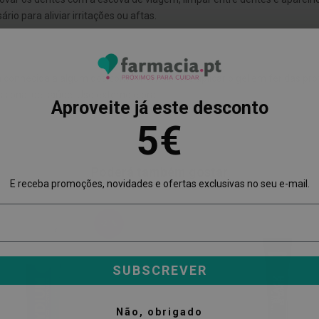
io para aliviar irritações ou aftas.
rgia conhecida a algum dos componentes. Não aplicar o gel em feridas
ssional de saúde. Uso externo e oral.
Aproveite já este desconto
5€
Poderá também gostar
E receba promoções, novidades e ofertas exclusivas no seu e-mail.
-21%
SUBSCREVER
Não, obrigado