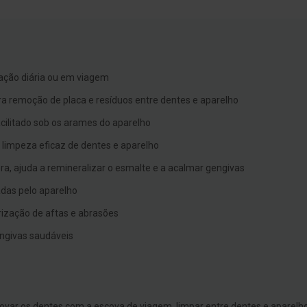
ização diária ou em viagem
a remoção de placa e resíduos entre dentes e aparelho
cilitado sob os arames do aparelho
limpeza eficaz de dentes e aparelho
a, ajuda a remineralizar o esmalte e a acalmar gengivas
adas pelo aparelho
trização de aftas e abrasões
engivas saudáveis
ovar os dentes com a escova de viagem, limpar entre dentes e aparelho