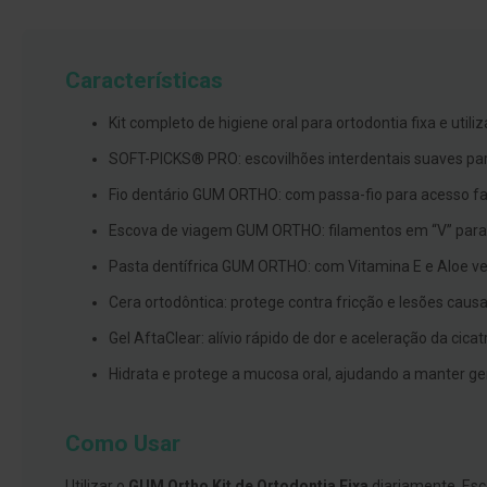
branqueamento
Covid-
Características
19
Máscaras
Kit completo de higiene oral para ortodontia fixa e util
e
Viseiras
SOFT-PICKS® PRO: escovilhões interdentais suaves par
Desinfetantes
Fio dentário GUM ORTHO: com passa-fio para acesso fa
Testes
Escova de viagem GUM ORTHO: filamentos em “V” para 
Acessórios
Pasta dentífrica GUM ORTHO: com Vitamina E e Aloe ver
Luvas
Cera ortodôntica: protege contra fricção e lesões caus
Podologia
Gel AftaClear: alívio rápido de dor e aceleração da cica
Pés
Hidrata e protege a mucosa oral, ajudando a manter g
e
pernas
cansadas
Como Usar
Palmilhas
Utilizar o
GUM Ortho Kit de Ortodontia Fixa
diariamente. Esc