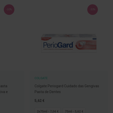
-30%
-30%
COLGATE
Pasta
Colgate Periogard Cuidado das Gengivas
iva e
Pasta de Dentes
Tão
5,62 €
baixo
quanto
2x75ml - 7,04 €
75ml - 5,62 €