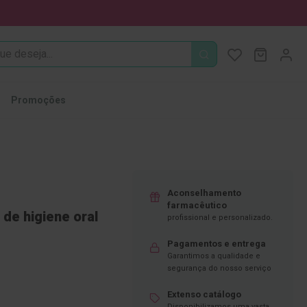
PROCURA
O Meu Ca
MODIFI
Promoções
Aconselhamento
farmacêutico
 de higiene oral
profissional e personalizado.
Pagamentos e entrega
Garantimos a qualidade e
segurança do nosso serviço
Extenso catálogo
Disponibilizamos uma vasta