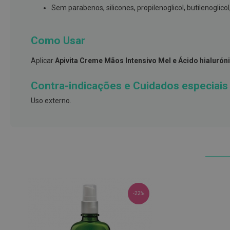
e
Sem parabenos, silicones, propilenoglicol, butilenoglico
proteções
Meias
Como Usar
de
descanso
Aplicar
Apivita Creme Mãos Intensivo Mel e Ácido hialurón
Gretas,
Contra-indicações e Cuidados especiais
Calosidades
e
Uso externo.
Secura
Desodorizantes
e
Antitranspirantes
Antifúngicos
Cuidados
-22%
das
unhas
Utensílios