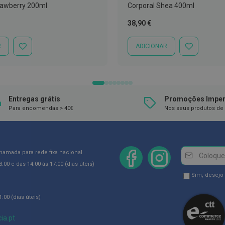
rawberry 200ml
Corporal Shea 400ml
38,90 €
R
ADICIONAR
ADICIONAR
ADICIONAR
À
À
LISTA
LISTA
DE
DE
DESEJOS
DESEJOS
Entregas grátis
Promoções Imper
Para encomendas > 40€
Nos seus produtos de 
Newsletter
Inscreva-
chamada para rede fixa nacional
se
:00 e das 14:00 às 17:00 (dias úteis)
na
Newsletter
Sim, desejo
Newsletter:
GDPR
:00 (dias úteis)
Consent
ia.pt