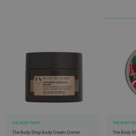
Nebulizadores
e
Auxiliares
respiratórios
Termómetros
Testes
e
material
de
diagnóstico
Material
de
enfermagem
Outros
Material
THE BODY SHOP
THE BODY S
ortopédico
The Body Shop Body Cream Creme
The Body Sh
Cuidados