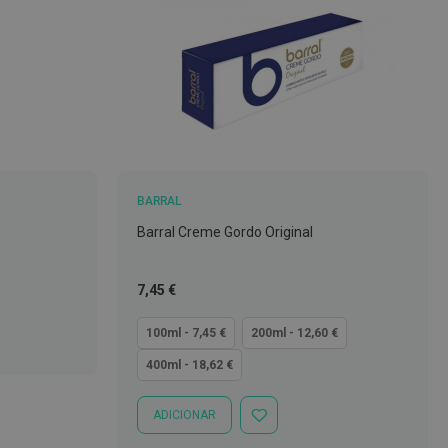
BARRAL
Barral Creme Gordo Original
Tão
7,45 €
baixo
quanto
100ml - 7,45 €
200ml - 12,60 €
400ml - 18,62 €
ADICIONAR
ADICIONAR
À