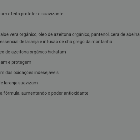
um efeito protetor e suavizante.
oe vera orgânico, óleo de azeitona orgânico, pantenol, cera de abelha 
eo essencial de laranja e infusão de chá grego da montanha
óleo de azeitona orgânico hidratam
lmam e protegem
gem das oxidações indesejáveis
 de laranja suavizam
da fórmula, aumentando o poder antioxidante