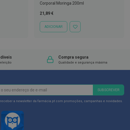
Corporal Moringa 200ml
21,89 €
ADICIONAR
ADICIONAR
À
LISTA
DE
DESEJOS
díveis
Compra segura
eleição
Qualidade e segurança máxima
SUBSCREVER
 receber a newsletter da farmácia.pt com promoções, campanhas e novidades.