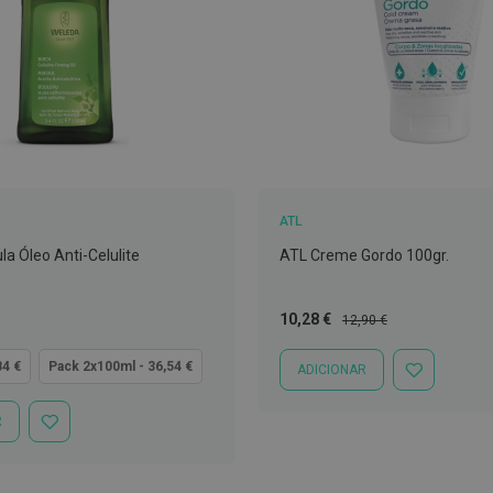
ATL
a Óleo Anti-Celulite
ATL Creme Gordo 100gr.
Preço
Preço
10,28 €
12,90 €
Especial
Normal
84 €
Pack 2x100ml - 36,54 €
ADICIONAR
ADICIONAR
À
LISTA
R
ADICIONAR
DE
À
DESEJOS
LISTA
DE