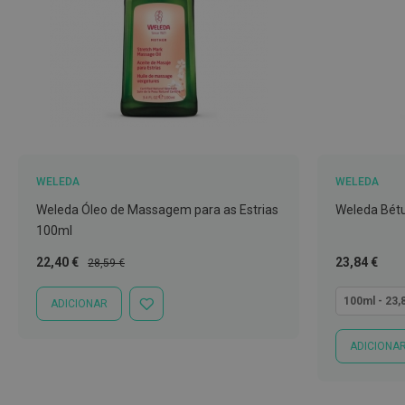
Nariz
e
Garganta
Sexualidade
Preservativos
Lubrificantes
Acessórios
WELEDA
WELEDA
Suplementos
Weleda Óleo de Massagem para as Estrias
Weleda Bétul
alimentares
100ml
Testes
Preço
Preço
Tão
22,40 €
23,84 €
28,59 €
de
Especial
Normal
baixo
gravidez
quanto
100ml - 23,
ADICIONAR
ADICIONAR
Testes
À
LISTA
de
ADICIONA
DE
ovulação
DESEJOS
Diversos