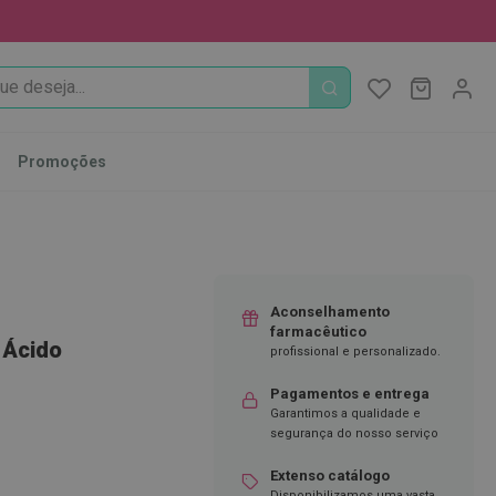
PROCURA
O Meu Ca
MODIFI
Promoções
Aconselhamento
farmacêutico
 Ácido
profissional e personalizado.
Pagamentos e entrega
Garantimos a qualidade e
segurança do nosso serviço
Extenso catálogo
Disponibilizamos uma vasta