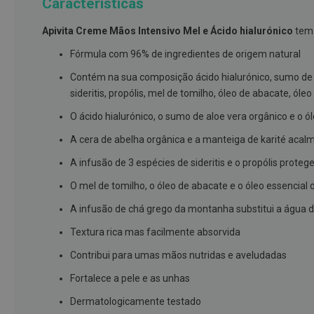
Características
branqueamento
Apivita Creme Mãos Intensivo Mel e Ácido hialurónico
tem 
Covid-
19
Fórmula com 96% de ingredientes de origem natural
Máscaras
Contém na sua composição ácido hialurónico, sumo de al
e
sideritis, propólis, mel de tomilho, óleo de abacate, ól
Viseiras
O ácido hialurónico, o sumo de aloe vera orgânico e o 
Desinfetantes
A cera de abelha orgânica e a manteiga de karité aca
Testes
A infusão de 3 espécies de sideritis e o propólis prote
Acessórios
O mel de tomilho, o óleo de abacate e o óleo essencial
Luvas
A infusão de chá grego da montanha substitui a água 
Podologia
Textura rica mas facilmente absorvida
Pés
e
Contribui para umas mãos nutridas e aveludadas
pernas
Fortalece a pele e as unhas
cansadas
Dermatologicamente testado
Palmilhas