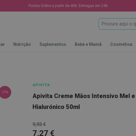
Portes Grátis a partir de 40€. Entregas em 24h
Procura
tar
Nutrição
Suplementos
Bebé e Mamã
Cosmética
APIVITA
-27%
Apivita Creme Mãos Intensivo Mel e
Hialurónico 50ml
9,93 €
7,27 €