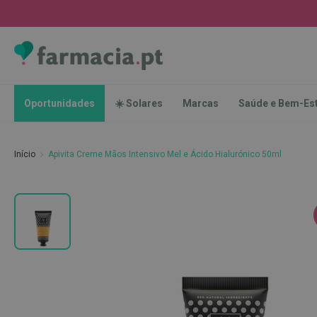
Oportunidades
☀️
Solares
Marcas
Saúde
Oportunidades
☀️ Solares
Marcas
Saúde e Bem-Es
e
Bem-
Estar
Início
Apivita Creme Mãos Intensivo Mel e Ácido Hialurónico 50ml
Higiene
Oral
Escovas
Saltar
Pastas
para
dentífricas
o
final
Escovilhões
da
e
Galeria
Raspadores
de
de
imagens