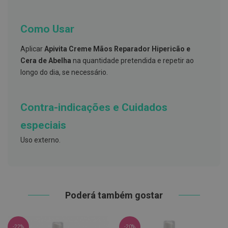
h
á
l
Como Usar
i
t
o
Aplicar
Apivita Creme Mãos Reparador Hipericão e
Cera de Abelha
na quantidade pretendida e repetir ao
P
r
longo do dia, se necessário.
ó
t
e
s
Contra-indicações e Cuidados
e
s
especiais
d
e
Uso externo.
n
t
á
r
i
a
s
Poderá também gostar
e
P
r
o
-22%
-20%