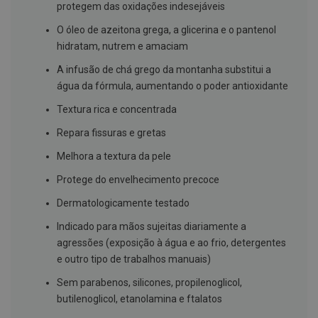
s
protegem das oxidações indesejáveis
d
e
O óleo de azeitona grega, a glicerina e o pantenol
n
hidratam, nutrem e amaciam
t
á
A infusão de chá grego da montanha substitui a
r
i
água da fórmula, aumentando o poder antioxidante
o
s
Textura rica e concentrada
A
Repara fissuras e gretas
f
e
Melhora a textura da pele
ç
õ
Protege do envelhecimento precoce
e
s
Dermatologicamente testado
d
a
Indicado para mãos sujeitas diariamente a
b
agressões (exposição à água e ao frio, detergentes
o
c
e outro tipo de trabalhos manuais)
a
e
Sem parabenos, silicones, propilenoglicol,
M
butilenoglicol, etanolamina e ftalatos
a
u