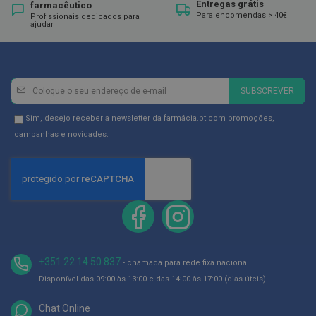
p
Entregas grátis
farmacêutico
e
Para encomendas > 40€
Profissionais dedicados para
r
ajudar
n
a
s
c
a
Newsletter
Inscreva-
n
SUBSCREVER
se
s
a
na
Newsletter
Sim, desejo receber a newsletter da farmácia.pt com promoções,
d
Newsletter:
GDPR
campanhas e novidades.
a
s
Consent
P
a
l
m
i
l
h
a
+351 22 14 50 837
s
- chamada para rede fixa nacional
e
Disponível das 09:00 às 13:00 e das 14:00 às 17:00 (dias úteis)
p
r
Chat Online
o