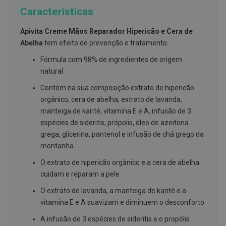
g
Características
u
a
Apivita Creme Mãos Reparador Hipericão e Cera de
C
Abelha
tem efeito de prevenção e tratamento.
o
l
Fórmula com 98% de ingredientes de origem
u
natural
t
ó
Contém na sua composição extrato de hipericão
r
i
orgânico, cera de abelha, extrato de lavanda,
o
manteiga de karité, vitamina E e A, infusão de 3
s
e
espécies de sideritis, própolis, óleo de azeitona
e
grega, glicerina, pantenol e infusão de chá grego da
l
i
montanha
x
i
O extrato de hipericão orgânico e a cera de abelha
r
cuidam e reparam a pele
e
s
O extrato de lavanda, a manteiga de karité e a
vitamina E e A suavizam e diminuem o desconforto
F
i
A infusão de 3 espécies de sideritis e o propólis
o