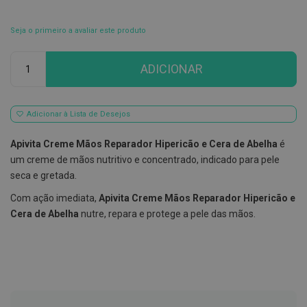
E
s
Seja o primeiro a avaliar este produto
c
o
Qtd
v
ADICIONAR
i
l
h
õ
Adicionar à Lista de Desejos
e
s
e
Apivita Creme Mãos Reparador Hipericão e Cera de Abelha
é
R
um creme de mãos nutritivo e concentrado, indicado para pele
a
s
seca e gretada.
p
a
Com ação imediata,
Apivita Creme Mãos Reparador Hipericão e
d
Cera de Abelha
nutre, repara e protege a pele das mãos.
o
r
e
s
d
e
l
í
n