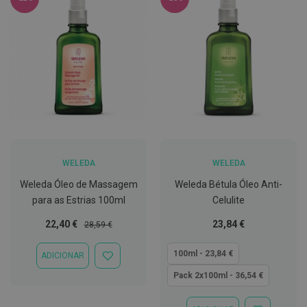
t
e
t
o
r
e
s
K
i
t
s
d
e
WELEDA
WELEDA
b
r
Weleda Óleo de Massagem
Weleda Bétula Óleo Anti-
a
n
para as Estrias 100ml
Celulite
q
u
Preço
Preço
Tão
22,40 €
23,84 €
28,59 €
e
Especial
Normal
baixo
a
quanto
m
100ml - 23,84 €
ADICIONAR
ADICIONAR
e
À
n
Pack 2x100ml - 36,54 €
LISTA
t
DE
o
DESEJOS