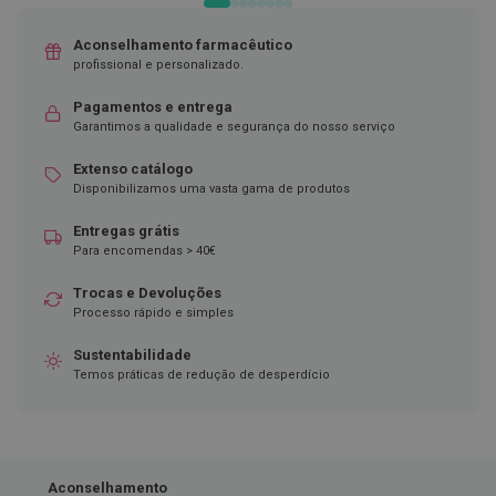
ó
r
i
Aconselhamento farmacêutico
o
profissional e personalizado.
s
Pagamentos e entrega
L
Garantimos a qualidade e segurança do nosso serviço
u
v
a
Extenso catálogo
s
Disponibilizamos uma vasta gama de produtos
P
Entregas grátis
o
Para encomendas > 40€
d
o
Trocas e Devoluções
l
Processo rápido e simples
o
g
Sustentabilidade
i
Temos práticas de redução de desperdício
a
P
é
s
e
Aconselhamento