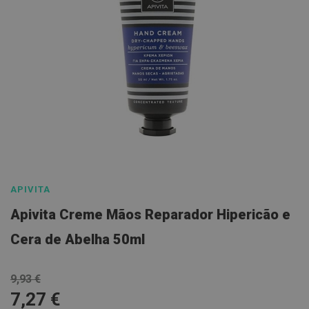
l
E
s
c
o
v
a
s
P
a
s
Saltar
t
para
a
s
o
APIVITA
d
início
e
Apivita Creme Mãos Reparador Hipericão e
n
da
t
Galeria
Cera de Abelha 50ml
í
f
de
r
imagens
i
9,93 €
c
a
7,27 €
s