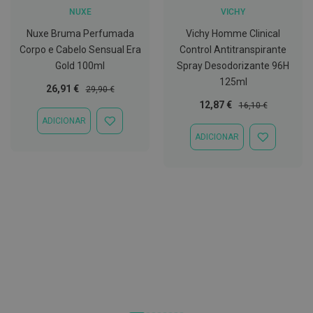
NUXE
VICHY
D
e
Nuxe Bruma Perfumada
Vichy Homme Clinical
s
Corpo e Cabelo Sensual Era
Control Antitranspirante
i
n
Gold 100ml
Spray Desodorizante 96H
f
125ml
e
Preço
Preço
26,91 €
29,90 €
t
Especial
Normal
Preço
Preço
12,87 €
16,10 €
a
Especial
Normal
n
ADICIONAR
ADICIONAR
t
À
ADICIONAR
e
ADICIONAR
LISTA
s
À
DE
LISTA
DESEJOS
DE
T
DESEJOS
e
s
t
e
s
A
c
e
s
s