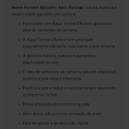
g
Avène Homem Bálsamo Após Barbear
hidrata, suaviza e
u
a
repara a pele agredida pelo barbear.
C
Formulado com Água Termal d'Avène, glicerina e
o
óleo de sementes de cártamo
l
u
A Água Termal d'Avène tem uma ação
t
ó
naturalmente calmante, suavizante e anti-irritante
r
i
A glicerina hidrata, suaviza e aumenta a
o
elasticidade da pele
s
e
O óleo de sementes de cártamo, rico em vitamina E,
e
l
suaviza a pele seca e inflamada
i
x
Purifica a pele e reduz o risco bacteriano associado
i
a pequenos cortes
r
e
Deixa uma película protetora na pele
s
Sem álcool, não provoca sensação de ardor
F
i
Fácil de aplicar e de absorção rápida
o