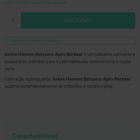
Seja o primeiro a avaliar este produto
E
s
Qtd
c
ADICIONAR
o
v
i
l
Adicionar à Lista de Desejos
h
õ
e
Avène Homem Bálsamo Após Barbear
é um bálsamo calmante e
s
suavizante, indicado para a pele barbeada sensível seca a muito
e
R
seca.
a
s
Com ação apaziguante,
Avène Homem Bálsamo Após Barbear
p
acalma instantaneamente as irritações e repara a pele.
a
d
o
r
e
s
d
e
l
í
Características
n