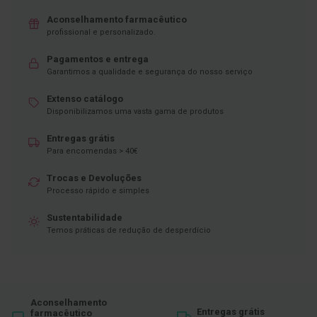
D
Aconselhamento farmacêutico
e
profissional e personalizado.
s
i
Pagamentos e entrega
n
Garantimos a qualidade e segurança do nosso serviço
f
e
t
Extenso catálogo
a
Disponibilizamos uma vasta gama de produtos
n
t
Entregas grátis
e
Para encomendas > 40€
s
Trocas e Devoluções
T
Processo rápido e simples
e
s
t
Sustentabilidade
e
Temos práticas de redução de desperdício
s
A
c
e
s
Aconselhamento
s
Entregas grátis
farmacêutico