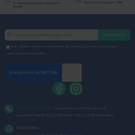
ó
Para encomendas > 40€
Profissionais dedicados para
r
ajudar
i
o
s
L
Newsletter
Inscreva-
SUBSCREVER
u
se
v
a
na
Newsletter
Sim, desejo receber a newsletter da farmácia.pt com promoções,
s
Newsletter:
GDPR
campanhas e novidades.
Consent
P
o
d
o
l
o
g
i
a
+351 22 14 50 837
- chamada para rede fixa nacional
Disponível das 09:00 às 13:00 e das 14:00 às 17:00 (dias úteis)
P
é
s
Chat Online
e