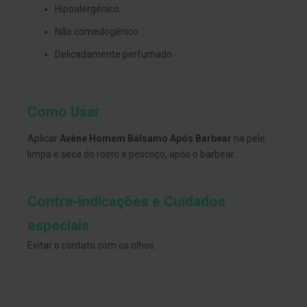
s
Hipoalergénico
d
e
Não comedogénico
n
t
Delicadamente perfumado
á
r
i
o
s
Como Usar
A
f
Aplicar
Avène Homem Bálsamo Após Barbear
na pele
e
limpa e seca do rosto e pescoço, após o barbear.
ç
õ
e
s
Contra-indicações e Cuidados
d
a
especiais
b
o
Evitar o contato com os olhos.
c
a
e
M
a
u